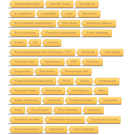
Dimitrij Nalbandjan
Donald Trump
Dreadlocks
e-commerce
e-mobilität
ebay
Einmarsch
Ein Präsident verschwindet
Elon Musk
Emmanuel Macron
Erich Honecker
Ermöglichungsminister
Erster Weltkrieg
Essen
EU
Europa
Europapokalsieger der Pokalsieger 1977
facebook
Fake News
Farm der Tiere
Faschismus
FDP
Fehmarn
fergus falls
Fernsehen
Fernsehturm Kiel
Feste Fehmarnbeltquerung
FFP2
Fiktion
Filmbranche
Financial Times
Finanzkrise
First Nations
flickr
florian teuteberg
fortschritt
Fossile Energien
fotogalerie
fotos
Four-Projekt
Four Frankfurt
Frankfurt
Frankfurt am Main
Frankfurter Rundschau
Frankfurter Schule
frank hasselmann
Frankreich
franz ferdinand