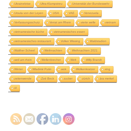
Ukrainekrise
Ultra-Klumpstreu
Universität der Bundeswehr
Ursula von der Leyen
USA
VAE
Venezuela
Verfassungsschutz
Verrat am Rhein
vierte welle
vietnam
vietnamesische küche
vietnamesisches essen
vietnamesisches restaurant
Volker Wissing
Waldstadion
Walther Scheel
Weihnachten
Weihnachten 2021
weil am rhein
Wellenbrecher
Welt
Willy Brandt
Winter
Wladimir Putin
wok
Wolkenkratzer
xing
zeitenwende
Zoë Beck
zucker
zürich
ära merkel
öl