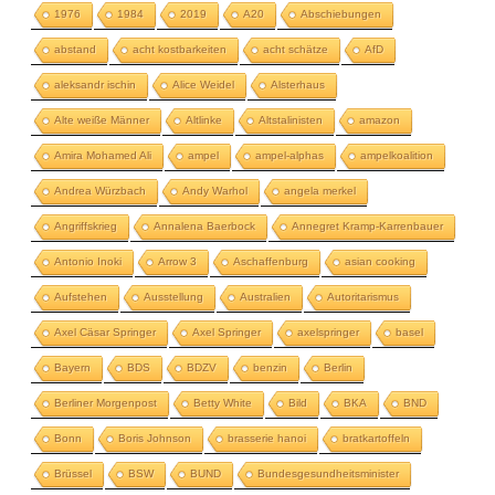
1976
1984
2019
A20
Abschiebungen
abstand
acht kostbarkeiten
acht schätze
AfD
aleksandr ischin
Alice Weidel
Alsterhaus
Alte weiße Männer
Altlinke
Altstalinisten
amazon
Amira Mohamed Ali
ampel
ampel-alphas
ampelkoalition
Andrea Würzbach
Andy Warhol
angela merkel
Angriffskrieg
Annalena Baerbock
Annegret Kramp-Karrenbauer
Antonio Inoki
Arrow 3
Aschaffenburg
asian cooking
Aufstehen
Ausstellung
Australien
Autoritarismus
Axel Cäsar Springer
Axel Springer
axelspringer
basel
Bayern
BDS
BDZV
benzin
Berlin
Berliner Morgenpost
Betty White
Bild
BKA
BND
Bonn
Boris Johnson
brasserie hanoi
bratkartoffeln
Brüssel
BSW
BUND
Bundesgesundheitsminister