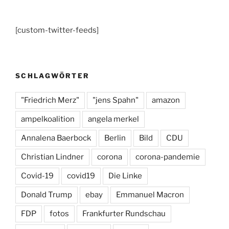
a
st
u
c
a
e
[custom-twitter-feeds]
e
gr
s
b
a
k
o
m
y
SCHLAGWÖRTER
o
k
"Friedrich Merz"
"jens Spahn"
amazon
ampelkoalition
angela merkel
Annalena Baerbock
Berlin
Bild
CDU
Christian Lindner
corona
corona-pandemie
Covid-19
covid19
Die Linke
Donald Trump
ebay
Emmanuel Macron
FDP
fotos
Frankfurter Rundschau