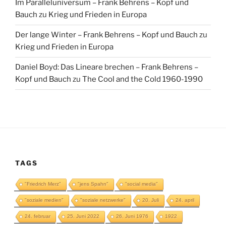
Im Paralleluniversum – Frank Behrens – Kopf und
Bauch
zu
Krieg und Frieden in Europa
Der lange Winter – Frank Behrens – Kopf und Bauch
zu
Krieg und Frieden in Europa
Daniel Boyd: Das Lineare brechen – Frank Behrens –
Kopf und Bauch
zu
The Cool and the Cold 1960-1990
TAGS
"Friedrich Merz"
"jens Spahn"
"social media"
"soziale medien"
"soziale netzwerke"
20. Juli
24. april
24. februar
25. Juni 2022
26. Juni 1976
1922