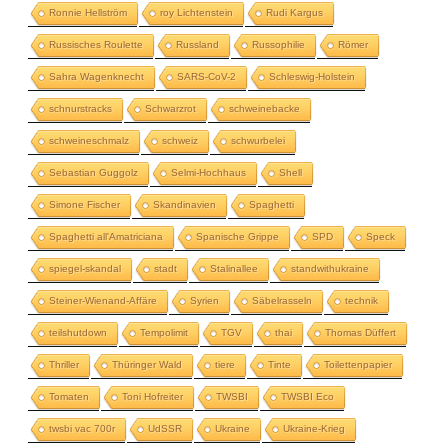
Ronnie Hellström
roy Lichtenstein
Rudi Kargus
Russisches Roulette
Russland
Russophilie
Römer
Sahra Wagenknecht
SARS-CoV-2
Schleswig-Holstein
schnurstracks
Schwarzrot
schweinebacke
schweineschmalz
schweiz
schwurbelei
Sebastian Guggolz
Selmi-Hochhaus
Shell
Simone Fischer
Skandinavien
Spaghetti
Spaghetti all'Amatriciana
Spanische Grippe
SPD
Speck
spiegel-skandal
stadt
Stalinallee
standwithukraine
Steiner-Wienand-Affäre
Syrien
Säbelrasseln
technik
teilshutdown
Tempolimit
TGV
thai
Thomas Düffert
Thriller
Thüringer Wald
tiere
Tinte
Toilettenpapier
Tomaten
Toni Hofreiter
TWSBI
TWSBI Eco
twsbi vac 700r
UdSSR
Ukraine
Ukraine-Krieg