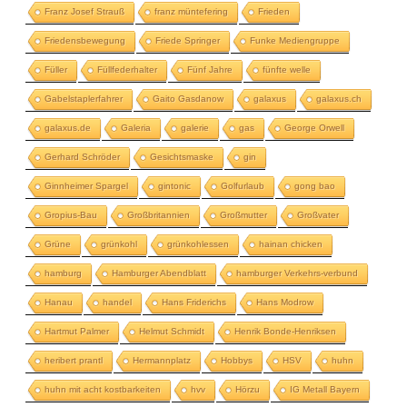
Franz Josef Strauß
franz müntefering
Frieden
Friedensbewegung
Friede Springer
Funke Mediengruppe
Füller
Füllfederhalter
Fünf Jahre
fünfte welle
Gabelstaplerfahrer
Gaito Gasdanow
galaxus
galaxus.ch
galaxus.de
Galeria
galerie
gas
George Orwell
Gerhard Schröder
Gesichtsmaske
gin
Ginnheimer Spargel
gintonic
Golfurlaub
gong bao
Gropius-Bau
Großbritannien
Großmutter
Großvater
Grüne
grünkohl
grünkohlessen
hainan chicken
hamburg
Hamburger Abendblatt
hamburger Verkehrs-verbund
Hanau
handel
Hans Friderichs
Hans Modrow
Hartmut Palmer
Helmut Schmidt
Henrik Bonde-Henriksen
heribert prantl
Hermannplatz
Hobbys
HSV
huhn
huhn mit acht kostbarkeiten
hvv
Hörzu
IG Metall Bayern