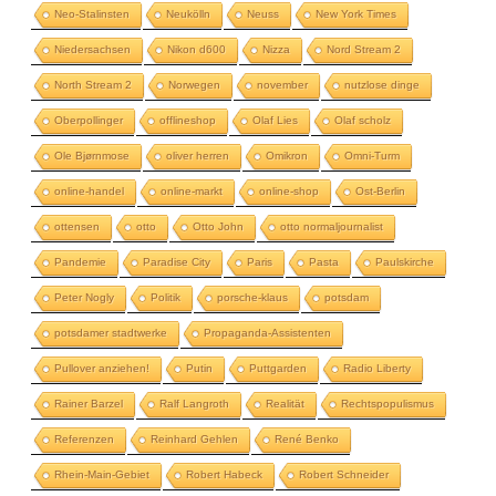
Neo-Stalinsten
Neukölln
Neuss
New York Times
Niedersachsen
Nikon d600
Nizza
Nord Stream 2
North Stream 2
Norwegen
november
nutzlose dinge
Oberpollinger
offlineshop
Olaf Lies
Olaf scholz
Ole Bjørnmose
oliver herren
Omikron
Omni-Turm
online-handel
online-markt
online-shop
Ost-Berlin
ottensen
otto
Otto John
otto normaljournalist
Pandemie
Paradise City
Paris
Pasta
Paulskirche
Peter Nogly
Politik
porsche-klaus
potsdam
potsdamer stadtwerke
Propaganda-Assistenten
Pullover anziehen!
Putin
Puttgarden
Radio Liberty
Rainer Barzel
Ralf Langroth
Realität
Rechtspopulismus
Referenzen
Reinhard Gehlen
René Benko
Rhein-Main-Gebiet
Robert Habeck
Robert Schneider