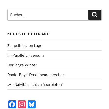
Suchen
Suche
nach:
NEUESTE BEITRÄGE
Zur politischen Lage
Im Paralleluniversum
Der lange Winter
Daniel Boyd: Das Lineare brechen
„An Naivität nicht zu überbieten“
F
In
Bl