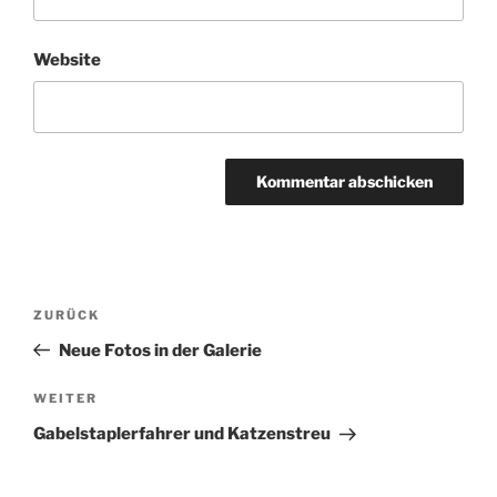
Website
Beitragsnavigation
Vorheriger
ZURÜCK
Beitrag
Neue Fotos in der Galerie
Nächster
WEITER
Beitrag
Gabelstaplerfahrer und Katzenstreu