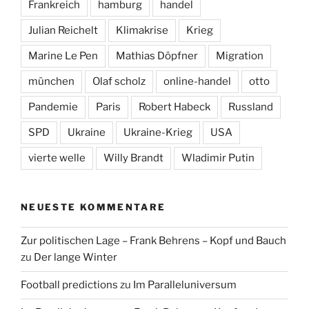
Frankreich
hamburg
handel
Julian Reichelt
Klimakrise
Krieg
Marine Le Pen
Mathias Döpfner
Migration
münchen
Olaf scholz
online-handel
otto
Pandemie
Paris
Robert Habeck
Russland
SPD
Ukraine
Ukraine-Krieg
USA
vierte welle
Willy Brandt
Wladimir Putin
NEUESTE KOMMENTARE
Zur politischen Lage – Frank Behrens – Kopf und Bauch
zu
Der lange Winter
Football predictions
zu
Im Paralleluniversum