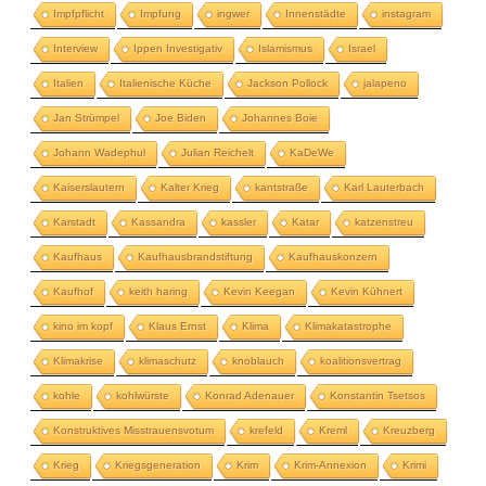
Impfpflicht
Impfung
ingwer
Innenstädte
instagram
Interview
Ippen Investigativ
Islamismus
Israel
Italien
Italienische Küche
Jackson Pollock
jalapeno
Jan Strümpel
Joe Biden
Johannes Boie
Johann Wadephul
Julian Reichelt
KaDeWe
Kaiserslautern
Kalter Krieg
kantstraße
Karl Lauterbach
Karstadt
Kassandra
kassler
Katar
katzenstreu
Kaufhaus
Kaufhausbrandstiftung
Kaufhauskonzern
Kaufhof
keith haring
Kevin Keegan
Kevin Kühnert
kino im kopf
Klaus Ernst
Klima
Klimakatastrophe
Klimakrise
klimaschutz
knoblauch
koalitionsvertrag
kohle
kohlwürste
Konrad Adenauer
Konstantin Tsetsos
Konstruktives Misstrauensvotum
krefeld
Kreml
Kreuzberg
Krieg
Kriegsgeneration
Krim
Krim-Annexion
Krimi