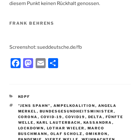
diesem Punkt keinen Rückhalt genossen.
FRANK BEHRENS
Screenshot: sueddeutsche.de/fb
F
M
E
T
a
a
m
ei
c
st
ai
le
e
o
l
n
KATEGORIEN
KOPF
b
d
SCHLAGWÖRTER
"JENS SPAHN"
,
AMPELKOALITION
,
ANGELA
o
o
MERKEL
,
BUNDESGESUNDHEITSMINISTER
,
CORONA
,
COVID-19
,
COVID19
,
DELTA
,
FÜNFTE
o
n
WELLE
,
KARL LAUTERBACH
,
KASSANDRA
,
LOCKDOWN
,
LOTHAR WIELER
,
MARCO
k
BUSCHMANN
,
OLAF SCHOLZ
,
OMIKRON
,
PANDEMIE
,
VIERTE WELLE
,
WEIHNACHTEN