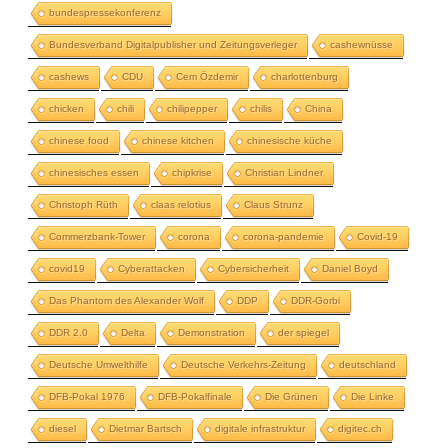
bundespressekonferenz
Bundesverband Digitalpublisher und Zeitungsverleger
cashewnüsse
cashews
CDU
Cem Özdemir
charlottenburg
chicken
chili
chilipepper
chilis
China
chinese food
chinese kitchen
chinesische küche
chinesisches essen
chipkrise
Christian Lindner
Christoph Rüth
claas relotius
Claus Strunz
Commerzbank-Tower
corona
corona-pandemie
Covid-19
covid19
Cyberattacken
Cybersicherheit
Daniel Boyd
Das Phantom des Alexander Wolf
DDP
DDR-Gorbi
DDR 2.0
Delta
Demonstration
der spiegel
Deutsche Umwelthilfe
Deutsche Verkehrs-Zeitung
deutschland
DFB-Pokal 1976
DFB-Pokalfinale
Die Grünen
Die Linke
diesel
Dietmar Bartsch
digitale infrastruktur
digitec.ch