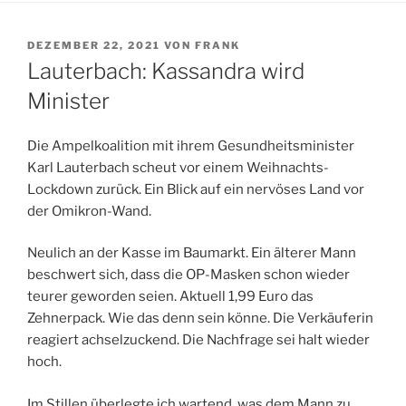
VERÖFFENTLICHT
DEZEMBER 22, 2021
VON
FRANK
AM
Lauterbach: Kassandra wird
Minister
Die Ampelkoalition mit ihrem Gesundheitsminister
Karl Lauterbach scheut vor einem Weihnachts-
Lockdown zurück. Ein Blick auf ein nervöses Land vor
der Omikron-Wand.
Neulich an der Kasse im Baumarkt. Ein älterer Mann
beschwert sich, dass die OP-Masken schon wieder
teurer geworden seien. Aktuell 1,99 Euro das
Zehnerpack. Wie das denn sein könne. Die Verkäuferin
reagiert achselzuckend. Die Nachfrage sei halt wieder
hoch.
Im Stillen überlegte ich wartend, was dem Mann zu