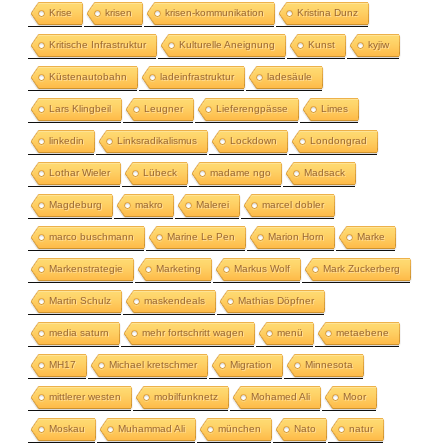
Krise
krisen
krisen-kommunikation
Kristina Dunz
Kritische Infrastruktur
Kulturelle Aneignung
Kunst
kyjiw
Küstenautobahn
ladeinfrastruktur
ladesäule
Lars Klingbeil
Leugner
Lieferengpässe
Limes
linkedin
Linksradikalismus
Lockdown
Londongrad
Lothar Wieler
Lübeck
madame ngo
Madsack
Magdeburg
makro
Malerei
marcel dobler
marco buschmann
Marine Le Pen
Marion Horn
Marke
Markenstrategie
Marketing
Markus Wolf
Mark Zuckerberg
Martin Schulz
maskendeals
Mathias Döpfner
media saturn
mehr fortschritt wagen
menü
metaebene
MH17
Michael kretschmer
Migration
Minnesota
mittlerer westen
mobilfunknetz
Mohamed Ali
Moor
Moskau
Muhammad Ali
münchen
Nato
natur