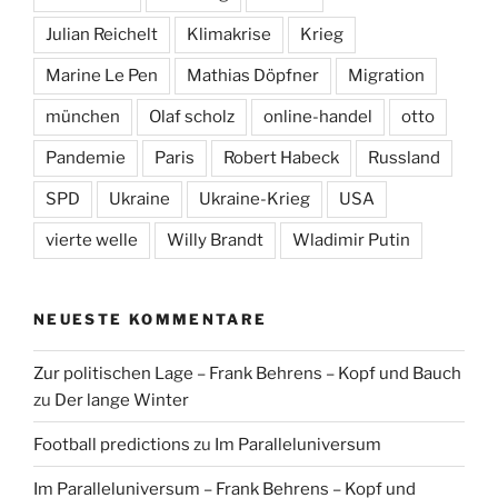
Julian Reichelt
Klimakrise
Krieg
Marine Le Pen
Mathias Döpfner
Migration
münchen
Olaf scholz
online-handel
otto
Pandemie
Paris
Robert Habeck
Russland
SPD
Ukraine
Ukraine-Krieg
USA
vierte welle
Willy Brandt
Wladimir Putin
NEUESTE KOMMENTARE
Zur politischen Lage – Frank Behrens – Kopf und Bauch
zu
Der lange Winter
Football predictions
zu
Im Paralleluniversum
Im Paralleluniversum – Frank Behrens – Kopf und