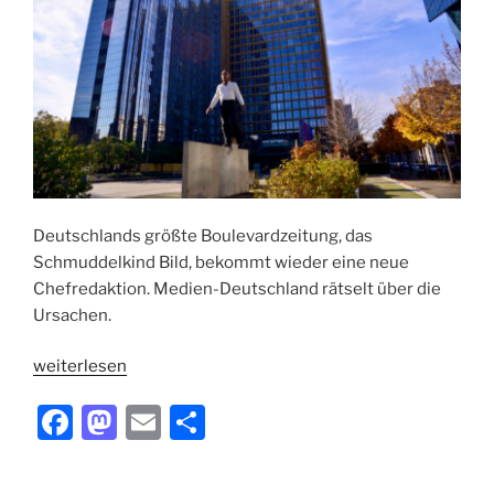
Deutschlands größte Boulevardzeitung, das
Schmuddelkind Bild, bekommt wieder eine neue
Chefredaktion. Medien-Deutschland rätselt über die
Ursachen.
„Showdown
weiterlesen
beim
F
M
E
T
Schmuddelkind“
a
a
m
ei
c
st
ai
le