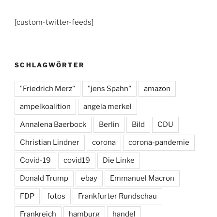
c
a
e
[custom-twitter-feeds]
e
gr
s
b
a
k
o
m
y
SCHLAGWÖRTER
o
k
"Friedrich Merz"
"jens Spahn"
amazon
ampelkoalition
angela merkel
Annalena Baerbock
Berlin
Bild
CDU
Christian Lindner
corona
corona-pandemie
Covid-19
covid19
Die Linke
Donald Trump
ebay
Emmanuel Macron
FDP
fotos
Frankfurter Rundschau
Frankreich
hamburg
handel