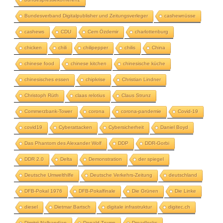
Bundesverband Digitalpublisher und Zeitungsverleger
cashewnüsse
cashews
CDU
Cem Özdemir
charlottenburg
chicken
chili
chilipepper
chilis
China
chinese food
chinese kitchen
chinesische küche
chinesisches essen
chipkrise
Christian Lindner
Christoph Rüth
claas relotius
Claus Strunz
Commerzbank-Tower
corona
corona-pandemie
Covid-19
covid19
Cyberattacken
Cybersicherheit
Daniel Boyd
Das Phantom des Alexander Wolf
DDP
DDR-Gorbi
DDR 2.0
Delta
Demonstration
der spiegel
Deutsche Umwelthilfe
Deutsche Verkehrs-Zeitung
deutschland
DFB-Pokal 1976
DFB-Pokalfinale
Die Grünen
Die Linke
diesel
Dietmar Bartsch
digitale infrastruktur
digitec.ch
Dimitrij Nalbandjan
Donald Trump
Dreadlocks