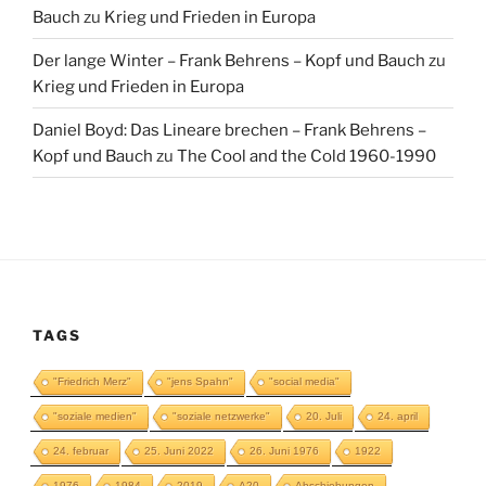
Bauch
zu
Krieg und Frieden in Europa
Der lange Winter – Frank Behrens – Kopf und Bauch
zu
Krieg und Frieden in Europa
Daniel Boyd: Das Lineare brechen – Frank Behrens –
Kopf und Bauch
zu
The Cool and the Cold 1960-1990
TAGS
"Friedrich Merz"
"jens Spahn"
"social media"
"soziale medien"
"soziale netzwerke"
20. Juli
24. april
24. februar
25. Juni 2022
26. Juni 1976
1922
1976
1984
2019
A20
Abschiebungen