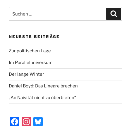
e
o
l
n
Suchen
Suche
b
d
nach:
o
o
o
n
NEUESTE BEITRÄGE
k
Zur politischen Lage
Im Paralleluniversum
Der lange Winter
Daniel Boyd: Das Lineare brechen
„An Naivität nicht zu überbieten“
F
In
Bl
a
st
u