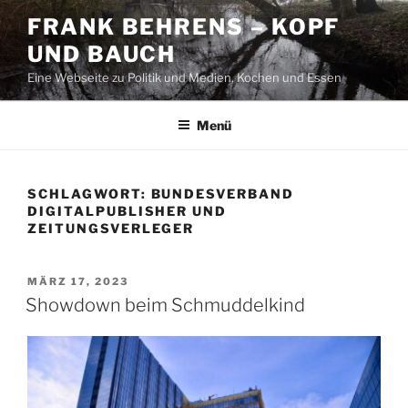
Zum
FRANK BEHRENS – KOPF
Inhalt
UND BAUCH
springen
Eine Webseite zu Politik und Medien, Kochen und Essen
Menü
SCHLAGWORT:
BUNDESVERBAND
DIGITALPUBLISHER UND
ZEITUNGSVERLEGER
VERÖFFENTLICHT
MÄRZ 17, 2023
AM
Showdown beim Schmuddelkind