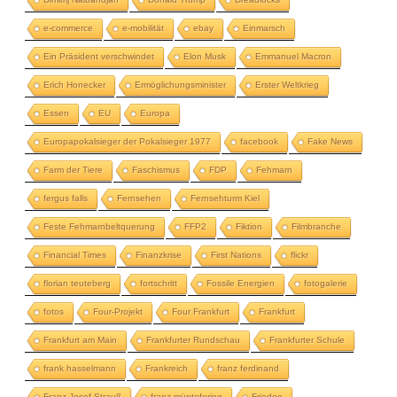
e-commerce
e-mobilität
ebay
Einmarsch
Ein Präsident verschwindet
Elon Musk
Emmanuel Macron
Erich Honecker
Ermöglichungsminister
Erster Weltkrieg
Essen
EU
Europa
Europapokalsieger der Pokalsieger 1977
facebook
Fake News
Farm der Tiere
Faschismus
FDP
Fehmarn
fergus falls
Fernsehen
Fernsehturm Kiel
Feste Fehmarnbeltquerung
FFP2
Fiktion
Filmbranche
Financial Times
Finanzkrise
First Nations
flickr
florian teuteberg
fortschritt
Fossile Energien
fotogalerie
fotos
Four-Projekt
Four Frankfurt
Frankfurt
Frankfurt am Main
Frankfurter Rundschau
Frankfurter Schule
frank hasselmann
Frankreich
franz ferdinand
Franz Josef Strauß
franz müntefering
Frieden