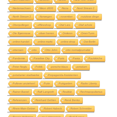
Niedersachsen
Nikon d600
Nizza
Nord Stream 2
North Stream 2
Norwegen
november
nutzlose dinge
Oberpollinger
offlineshop
Olaf Lies
Olaf scholz
Ole Bjørnmose
oliver herren
Omikron
Omni-Turm
online-handel
online-markt
online-shop
Ost-Berlin
ottensen
otto
Otto John
otto normaljournalist
Pandemie
Paradise City
Paris
Pasta
Paulskirche
Peter Nogly
Politik
porsche-klaus
potsdam
potsdamer stadtwerke
Propaganda-Assistenten
Pullover anziehen!
Putin
Puttgarden
Radio Liberty
Rainer Barzel
Ralf Langroth
Realität
Rechtspopulismus
Referenzen
Reinhard Gehlen
René Benko
Rhein-Main-Gebiet
Robert Habeck
Robert Schneider
Ronnie Hellström
roy Lichtenstein
Rudi Kargus