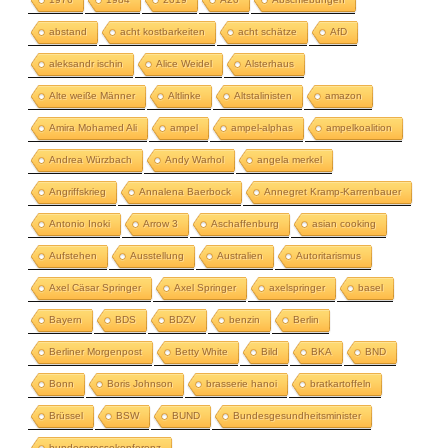
abstand
acht kostbarkeiten
acht schätze
AfD
aleksandr ischin
Alice Weidel
Alsterhaus
Alte weiße Männer
Altlinke
Altstalinisten
amazon
Amira Mohamed Ali
ampel
ampel-alphas
ampelkoalition
Andrea Würzbach
Andy Warhol
angela merkel
Angriffskrieg
Annalena Baerbock
Annegret Kramp-Karrenbauer
Antonio Inoki
Arrow 3
Aschaffenburg
asian cooking
Aufstehen
Ausstellung
Australien
Autoritarismus
Axel Cäsar Springer
Axel Springer
axelspringer
basel
Bayern
BDS
BDZV
benzin
Berlin
Berliner Morgenpost
Betty White
Bild
BKA
BND
Bonn
Boris Johnson
brasserie hanoi
bratkartoffeln
Brüssel
BSW
BUND
Bundesgesundheitsminister
bundespressekonferenz