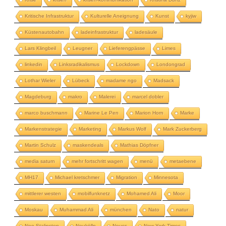
Kritische Infrastruktur
Kulturelle Aneignung
Kunst
kyjiw
Küstenautobahn
ladeinfrastruktur
ladesäule
Lars Klingbeil
Leugner
Lieferengpässe
Limes
linkedin
Linksradikalismus
Lockdown
Londongrad
Lothar Wieler
Lübeck
madame ngo
Madsack
Magdeburg
makro
Malerei
marcel dobler
marco buschmann
Marine Le Pen
Marion Horn
Marke
Markenstrategie
Marketing
Markus Wolf
Mark Zuckerberg
Martin Schulz
maskendeals
Mathias Döpfner
media saturn
mehr fortschritt wagen
menü
metaebene
MH17
Michael kretschmer
Migration
Minnesota
mittlerer westen
mobilfunknetz
Mohamed Ali
Moor
Moskau
Muhammad Ali
münchen
Nato
natur
Neo-Stalinsten
Neukölln
Neuss
New York Times