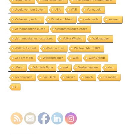
Ursula von der Leyen
USA
VAE
Venezuela
Verfassungsschutz
Verrat am Rhein
vierte welle
vietnam
vietnamesische küche
vietnamesisches essen
vietnamesisches restaurant
Volker Wissing
Waldstadion
Walther Scheel
Weihnachten
Weihnachten 2021
weil am rhein
Wellenbrecher
Welt
Willy Brandt
Winter
Wladimir Putin
wok
Wolkenkratzer
xing
zeitenwende
Zoë Beck
zucker
zürich
ära merkel
öl