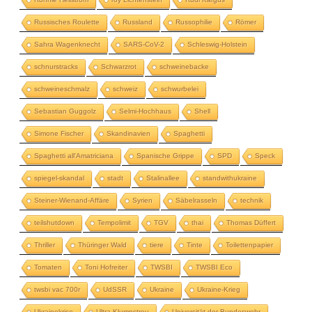
Russisches Roulette
Russland
Russophilie
Römer
Sahra Wagenknecht
SARS-CoV-2
Schleswig-Holstein
schnurstracks
Schwarzrot
schweinebacke
schweineschmalz
schweiz
schwurbelei
Sebastian Guggolz
Selmi-Hochhaus
Shell
Simone Fischer
Skandinavien
Spaghetti
Spaghetti all'Amatriciana
Spanische Grippe
SPD
Speck
spiegel-skandal
stadt
Stalinallee
standwithukraine
Steiner-Wienand-Affäre
Syrien
Säbelrasseln
technik
teilshutdown
Tempolimit
TGV
thai
Thomas Düffert
Thriller
Thüringer Wald
tiere
Tinte
Toilettenpapier
Tomaten
Toni Hofreiter
TWSBI
TWSBI Eco
twsbi vac 700r
UdSSR
Ukraine
Ukraine-Krieg
Ukrainekrise
Ultra-Klumpstreu
Universität der Bundeswehr