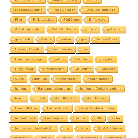
Friedensbewegung
Friede Springer
Funke Mediengruppe
Füller
Füllfederhalter
Fünf Jahre
fünfte welle
Gabelstaplerfahrer
Gaito Gasdanow
galaxus
galaxus.ch
galaxus.de
Galeria
galerie
gas
George Orwell
Gerhard Schröder
Gesichtsmaske
gin
Ginnheimer Spargel
gintonic
Golfurlaub
gong bao
Gropius-Bau
Großbritannien
Großmutter
Großvater
Grüne
grünkohl
grünkohlessen
hainan chicken
hamburg
Hamburger Abendblatt
hamburger Verkehrs-verbund
Hanau
handel
Hans Friderichs
Hans Modrow
Hartmut Palmer
Helmut Schmidt
Henrik Bonde-Henriksen
heribert prantl
Hermannplatz
Hobbys
HSV
huhn
huhn mit acht kostbarkeiten
hvv
Hörzu
IG Metall Bayern
Impfpflicht
Impfung
ingwer
Innenstädte
instagram