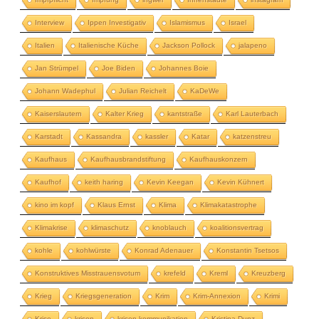
Interview
Ippen Investigativ
Islamismus
Israel
Italien
Italienische Küche
Jackson Pollock
jalapeno
Jan Strümpel
Joe Biden
Johannes Boie
Johann Wadephul
Julian Reichelt
KaDeWe
Kaiserslautern
Kalter Krieg
kantstraße
Karl Lauterbach
Karstadt
Kassandra
kassler
Katar
katzenstreu
Kaufhaus
Kaufhausbrandstiftung
Kaufhauskonzern
Kaufhof
keith haring
Kevin Keegan
Kevin Kühnert
kino im kopf
Klaus Ernst
Klima
Klimakatastrophe
Klimakrise
klimaschutz
knoblauch
koalitionsvertrag
kohle
kohlwürste
Konrad Adenauer
Konstantin Tsetsos
Konstruktives Misstrauensvotum
krefeld
Kreml
Kreuzberg
Krieg
Kriegsgeneration
Krim
Krim-Annexion
Krimi
Krise
krisen
krisen-kommunikation
Kristina Dunz