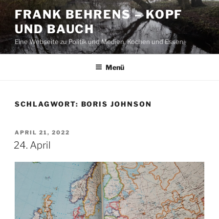
Zum
FRANK BEHRENS – KOPF
Inhalt
UND BAUCH
springen
Eine Webseite zu Politik und Medien, Kochen und Essen
Menü
SCHLAGWORT:
BORIS JOHNSON
VERÖFFENTLICHT
APRIL 21, 2022
AM
24. April