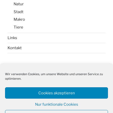
Natur
Stadt
Makro
Tiere
Links
Kontakt
Impressum
Wir verwenden Cookies, um unsere Website und unseren Service zu
optimieren.
Datenschutz
Cookie-Richtlinie (EU)
Cookies akzeptieren
Nur funktionale Cookies