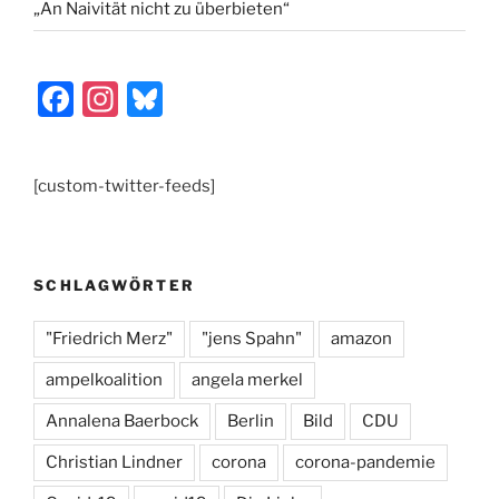
„An Naivität nicht zu überbieten“
F
In
Bl
a
st
u
c
a
e
[custom-twitter-feeds]
e
gr
s
b
a
k
o
m
y
SCHLAGWÖRTER
o
k
"Friedrich Merz"
"jens Spahn"
amazon
ampelkoalition
angela merkel
Annalena Baerbock
Berlin
Bild
CDU
Christian Lindner
corona
corona-pandemie