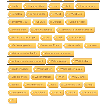
Thriller
Thüringer Wald
tiere
Tinte
Toilettenpapier
Tomaten
Toni Hofreiter
TWSBI
TWSBI Eco
twsbi vac 700r
UdSSR
Ukraine
Ukraine-Krieg
Ukrainekrise
Ultra-Klumpstreu
Universität der Bundeswehr
Ursula von der Leyen
USA
VAE
Venezuela
Verfassungsschutz
Verrat am Rhein
vierte welle
vietnam
vietnamesische küche
vietnamesisches essen
vietnamesisches restaurant
Volker Wissing
Waldstadion
Walther Scheel
Weihnachten
Weihnachten 2021
weil am rhein
Wellenbrecher
Welt
Willy Brandt
Winter
Wladimir Putin
wok
Wolkenkratzer
xing
zeitenwende
Zoë Beck
zucker
zürich
ära merkel
öl