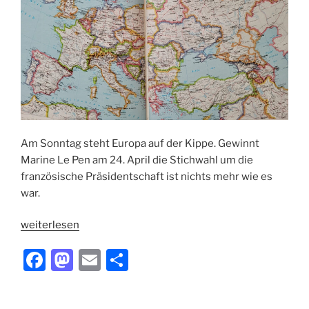
Am Sonntag steht Europa auf der Kippe. Gewinnt
Marine Le Pen am 24. April die Stichwahl um die
französische Präsidentschaft ist nichts mehr wie es
war.
„24.
weiterlesen
April“
F
M
E
T
a
a
m
ei
c
st
ai
le