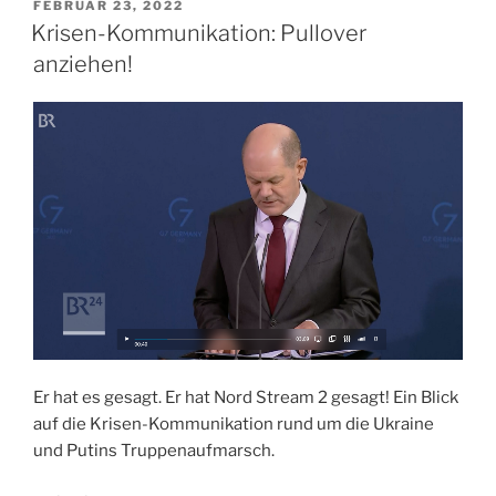
VERÖFFENTLICHT
FEBRUAR 23, 2022
e
o
l
n
AM
Krisen-Kommunikation: Pullover
b
d
anziehen!
o
o
o
n
k
Er hat es gesagt. Er hat Nord Stream 2 gesagt! Ein Blick
auf die Krisen-Kommunikation rund um die Ukraine
und Putins Truppenaufmarsch.