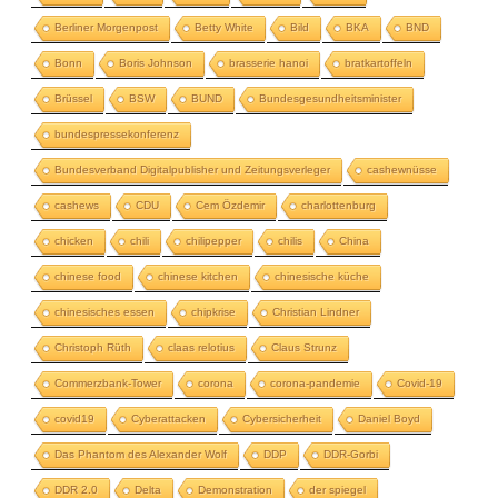
Berliner Morgenpost
Betty White
Bild
BKA
BND
Bonn
Boris Johnson
brasserie hanoi
bratkartoffeln
Brüssel
BSW
BUND
Bundesgesundheitsminister
bundespressekonferenz
Bundesverband Digitalpublisher und Zeitungsverleger
cashewnüsse
cashews
CDU
Cem Özdemir
charlottenburg
chicken
chili
chilipepper
chilis
China
chinese food
chinese kitchen
chinesische küche
chinesisches essen
chipkrise
Christian Lindner
Christoph Rüth
claas relotius
Claus Strunz
Commerzbank-Tower
corona
corona-pandemie
Covid-19
covid19
Cyberattacken
Cybersicherheit
Daniel Boyd
Das Phantom des Alexander Wolf
DDP
DDR-Gorbi
DDR 2.0
Delta
Demonstration
der spiegel