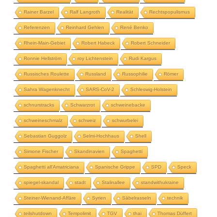
Rainer Barzel
Ralf Langroth
Realität
Rechtspopulismus
Referenzen
Reinhard Gehlen
René Benko
Rhein-Main-Gebiet
Robert Habeck
Robert Schneider
Ronnie Hellström
roy Lichtenstein
Rudi Kargus
Russisches Roulette
Russland
Russophilie
Römer
Sahra Wagenknecht
SARS-CoV-2
Schleswig-Holstein
schnurstracks
Schwarzrot
schweinebacke
schweineschmalz
schweiz
schwurbelei
Sebastian Guggolz
Selmi-Hochhaus
Shell
Simone Fischer
Skandinavien
Spaghetti
Spaghetti all'Amatriciana
Spanische Grippe
SPD
Speck
spiegel-skandal
stadt
Stalinallee
standwithukraine
Steiner-Wienand-Affäre
Syrien
Säbelrasseln
technik
teilshutdown
Tempolimit
TGV
thai
Thomas Düffert