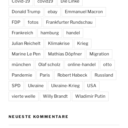
Covid-19
covid19
Die Linke
Donald Trump
ebay
Emmanuel Macron
FDP
fotos
Frankfurter Rundschau
Frankreich
hamburg
handel
Julian Reichelt
Klimakrise
Krieg
Marine Le Pen
Mathias Döpfner
Migration
münchen
Olaf scholz
online-handel
otto
Pandemie
Paris
Robert Habeck
Russland
SPD
Ukraine
Ukraine-Krieg
USA
vierte welle
Willy Brandt
Wladimir Putin
NEUESTE KOMMENTARE