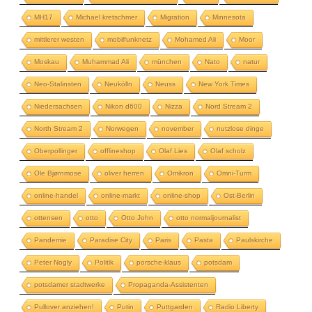
MH17
Michael kretschmer
Migration
Minnesota
mittlerer westen
mobilfunknetz
Mohamed Ali
Moor
Moskau
Muhammad Ali
münchen
Nato
natur
Neo-Stalinsten
Neukölln
Neuss
New York Times
Niedersachsen
Nikon d600
Nizza
Nord Stream 2
North Stream 2
Norwegen
november
nutzlose dinge
Oberpollinger
offlineshop
Olaf Lies
Olaf scholz
Ole Bjørnmose
oliver herren
Omikron
Omni-Turm
online-handel
online-markt
online-shop
Ost-Berlin
ottensen
otto
Otto John
otto normaljournalist
Pandemie
Paradise City
Paris
Pasta
Paulskirche
Peter Nogly
Politik
porsche-klaus
potsdam
potsdamer stadtwerke
Propaganda-Assistenten
Pullover anziehen!
Putin
Puttgarden
Radio Liberty