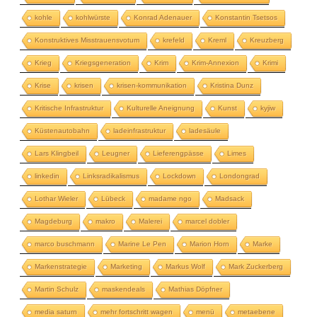
kohle
kohlwürste
Konrad Adenauer
Konstantin Tsetsos
Konstruktives Misstrauensvotum
krefeld
Kreml
Kreuzberg
Krieg
Kriegsgeneration
Krim
Krim-Annexion
Krimi
Krise
krisen
krisen-kommunikation
Kristina Dunz
Kritische Infrastruktur
Kulturelle Aneignung
Kunst
kyjiw
Küstenautobahn
ladeinfrastruktur
ladesäule
Lars Klingbeil
Leugner
Lieferengpässe
Limes
linkedin
Linksradikalismus
Lockdown
Londongrad
Lothar Wieler
Lübeck
madame ngo
Madsack
Magdeburg
makro
Malerei
marcel dobler
marco buschmann
Marine Le Pen
Marion Horn
Marke
Markenstrategie
Marketing
Markus Wolf
Mark Zuckerberg
Martin Schulz
maskendeals
Mathias Döpfner
media saturn
mehr fortschritt wagen
menü
metaebene