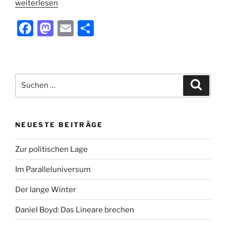
„Krisen-
weiterlesen
Kommunikation:
F
M
E
T
Pullover
anziehen!“
a
a
m
ei
c
st
ai
le
e
o
l
n
Suchen
Suche
b
d
nach:
o
o
o
n
NEUESTE BEITRÄGE
k
Zur politischen Lage
Im Paralleluniversum
Der lange Winter
Daniel Boyd: Das Lineare brechen