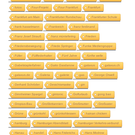
fotos
Four-Projekt
Four Frankfurt
Frankfurt
Frankfurt am Main
Frankfurter Rundschau
Frankfurter Schule
frank hasselmann
Frankreich
franz ferdinand
Franz Josef Strauß
franz müntefering
Frieden
Friedensbewegung
Friede Springer
Funke Mediengruppe
Füller
Füllfederhalter
Fünf Jahre
fünfte welle
Gabelstaplerfahrer
Gaito Gasdanow
galaxus
galaxus.ch
galaxus.de
Galeria
galerie
gas
George Orwell
Gerhard Schröder
Gesichtsmaske
gin
Ginnheimer Spargel
gintonic
Golfurlaub
gong bao
Gropius-Bau
Großbritannien
Großmutter
Großvater
Grüne
grünkohl
grünkohlessen
hainan chicken
hamburg
Hamburger Abendblatt
hamburger Verkehrs-verbund
Hanau
handel
Hans Friderichs
Hans Modrow