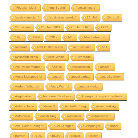
"Friedrich Merz"
"jens Spahn"
"social media"
"soziale medien"
"soziale netzwerke"
20. Juli
24. april
24. februar
25. Juni 2022
26. Juni 1976
1922
1976
1984
2019
A20
Abschiebungen
abstand
acht kostbarkeiten
acht schätze
AfD
aleksandr ischin
Alice Weidel
Alsterhaus
Alte weiße Männer
Altlinke
Altstalinisten
amazon
Amira Mohamed Ali
ampel
ampel-alphas
ampelkoalition
Andrea Würzbach
Andy Warhol
angela merkel
Angriffskrieg
Annalena Baerbock
Annegret Kramp-Karrenbauer
Antonio Inoki
Arrow 3
Aschaffenburg
asian cooking
Aufstehen
Ausstellung
Australien
Autoritarismus
Axel Cäsar Springer
Axel Springer
axelspringer
basel
Bayern
BDS
BDZV
benzin
Berlin