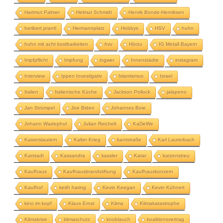
Hartmut Palmer
Helmut Schmidt
Henrik Bonde-Henriksen
heribert prantl
Hermannplatz
Hobbys
HSV
huhn
huhn mit acht kostbarkeiten
hvv
Hörzu
IG Metall Bayern
Impfpflicht
Impfung
ingwer
Innenstädte
instagram
Interview
Ippen Investigativ
Islamismus
Israel
Italien
Italienische Küche
Jackson Pollock
jalapeno
Jan Strümpel
Joe Biden
Johannes Boie
Johann Wadephul
Julian Reichelt
KaDeWe
Kaiserslautern
Kalter Krieg
kantstraße
Karl Lauterbach
Karstadt
Kassandra
kassler
Katar
katzenstreu
Kaufhaus
Kaufhausbrandstiftung
Kaufhauskonzern
Kaufhof
keith haring
Kevin Keegan
Kevin Kühnert
kino im kopf
Klaus Ernst
Klima
Klimakatastrophe
Klimakrise
klimaschutz
knoblauch
koalitionsvertrag