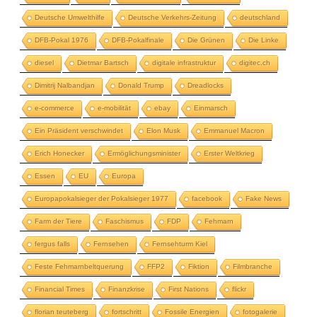
Deutsche Umwelthilfe
Deutsche Verkehrs-Zeitung
deutschland
DFB-Pokal 1976
DFB-Pokalfinale
Die Grünen
Die Linke
diesel
Dietmar Bartsch
digitale infrastruktur
digitec.ch
Dimitrij Nalbandjan
Donald Trump
Dreadlocks
e-commerce
e-mobilität
ebay
Einmarsch
Ein Präsident verschwindet
Elon Musk
Emmanuel Macron
Erich Honecker
Ermöglichungsminister
Erster Weltkrieg
Essen
EU
Europa
Europapokalsieger der Pokalsieger 1977
facebook
Fake News
Farm der Tiere
Faschismus
FDP
Fehmarn
fergus falls
Fernsehen
Fernsehturm Kiel
Feste Fehmarnbeltquerung
FFP2
Fiktion
Filmbranche
Financial Times
Finanzkrise
First Nations
flickr
florian teuteberg
fortschritt
Fossile Energien
fotogalerie