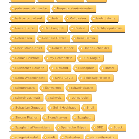
potsdamer stadtwerke
Propaganda-Assistenten
Pullover anziehen!
Putin
Puttgarden
Radio Liberty
Rainer Barzel
Ralf Langroth
Realität
Rechtspopulismus
Referenzen
Reinhard Gehlen
René Benko
Rhein-Main-Gebiet
Robert Habeck
Robert Schneider
Ronnie Hellström
roy Lichtenstein
Rudi Kargus
Russisches Roulette
Russland
Russophilie
Römer
Sahra Wagenknecht
SARS-CoV-2
Schleswig-Holstein
schnurstracks
Schwarzrot
schweinebacke
schweineschmalz
schweiz
schwurbelei
Sebastian Guggolz
Selmi-Hochhaus
Shell
Simone Fischer
Skandinavien
Spaghetti
Spaghetti all'Amatriciana
Spanische Grippe
SPD
Speck
spiegel-skandal
stadt
Stalinallee
standwithukraine