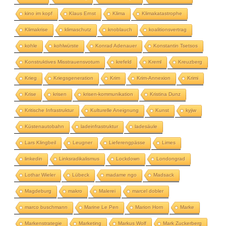
kino im kopf
Klaus Ernst
Klima
Klimakatastrophe
Klimakrise
klimaschutz
knoblauch
koalitionsvertrag
kohle
kohlwürste
Konrad Adenauer
Konstantin Tsetsos
Konstruktives Misstrauensvotum
krefeld
Kreml
Kreuzberg
Krieg
Kriegsgeneration
Krim
Krim-Annexion
Krimi
Krise
krisen
krisen-kommunikation
Kristina Dunz
Kritische Infrastruktur
Kulturelle Aneignung
Kunst
kyjiw
Küstenautobahn
ladeinfrastruktur
ladesäule
Lars Klingbeil
Leugner
Lieferengpässe
Limes
linkedin
Linksradikalismus
Lockdown
Londongrad
Lothar Wieler
Lübeck
madame ngo
Madsack
Magdeburg
makro
Malerei
marcel dobler
marco buschmann
Marine Le Pen
Marion Horn
Marke
Markenstrategie
Marketing
Markus Wolf
Mark Zuckerberg