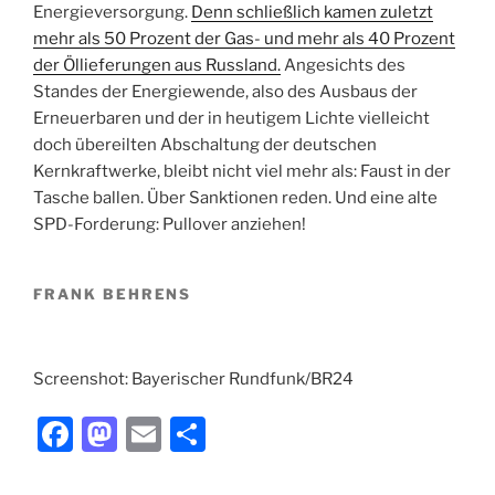
Energieversorgung.
Denn schließlich kamen zuletzt
mehr als 50 Prozent der Gas- und mehr als 40 Prozent
der Öllieferungen aus Russland.
Angesichts des
Standes der Energiewende, also des Ausbaus der
Erneuerbaren und der in heutigem Lichte vielleicht
doch übereilten Abschaltung der deutschen
Kernkraftwerke, bleibt nicht viel mehr als: Faust in der
Tasche ballen. Über Sanktionen reden. Und eine alte
SPD-Forderung: Pullover anziehen!
FRANK BEHRENS
Screenshot: Bayerischer Rundfunk/BR24
F
M
E
T
a
a
m
ei