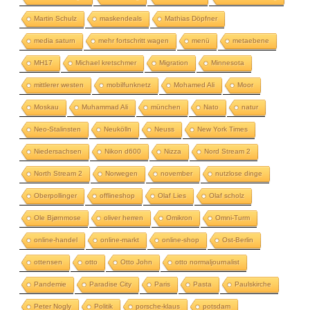
Martin Schulz
maskendeals
Mathias Döpfner
media saturn
mehr fortschritt wagen
menü
metaebene
MH17
Michael kretschmer
Migration
Minnesota
mittlerer westen
mobilfunknetz
Mohamed Ali
Moor
Moskau
Muhammad Ali
münchen
Nato
natur
Neo-Stalinsten
Neukölln
Neuss
New York Times
Niedersachsen
Nikon d600
Nizza
Nord Stream 2
North Stream 2
Norwegen
november
nutzlose dinge
Oberpollinger
offlineshop
Olaf Lies
Olaf scholz
Ole Bjørnmose
oliver herren
Omikron
Omni-Turm
online-handel
online-markt
online-shop
Ost-Berlin
ottensen
otto
Otto John
otto normaljournalist
Pandemie
Paradise City
Paris
Pasta
Paulskirche
Peter Nogly
Politik
porsche-klaus
potsdam