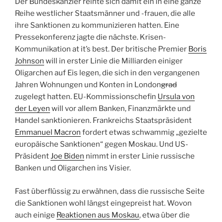
Der Bundeskanzler reihte sich damit ein in eine ganze
Reihe westlicher Staatsmänner und -frauen, die alle
ihre Sanktionen zu kommunizieren hatten. Eine
Pressekonferenz jagte die nächste. Krisen-
Kommunikation at it’s best. Der britische Premier
Boris
Johnson
will in erster Linie die Milliarden einiger
Oligarchen auf Eis legen, die sich in den vergangenen
Jahren Wohnungen und Konten in London
grad
zugelegt hatten. EU-Kommissionschefin
Ursula von
der Leyen
will vor allem Banken, Finanzmärkte und
Handel sanktionieren. Frankreichs Staatspräsident
Emmanuel Macron
fordert etwas schwammig „gezielte
europäische Sanktionen“ gegen Moskau. Und US-
Präsident
Joe Biden
nimmt in erster Linie russische
Banken und Oligarchen ins Visier.
Fast überflüssig zu erwähnen, dass die russische Seite
die Sanktionen wohl längst eingepreist hat. Wovon
auch einige
Reaktionen aus Moskau
, etwa über die