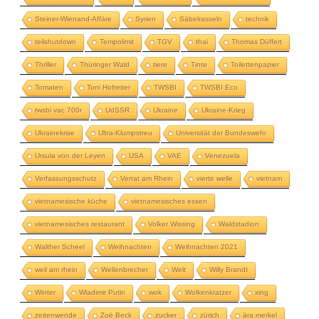
Steiner-Wienand-Affäre
Syrien
Säbelrasseln
technik
teilshutdown
Tempolimit
TGV
thai
Thomas Düffert
Thriller
Thüringer Wald
tiere
Tinte
Toilettenpapier
Tomaten
Toni Hofreiter
TWSBI
TWSBI Eco
twsbi vac 700r
UdSSR
Ukraine
Ukraine-Krieg
Ukrainekrise
Ultra-Klumpstreu
Universität der Bundeswehr
Ursula von der Leyen
USA
VAE
Venezuela
Verfassungsschutz
Verrat am Rhein
vierte welle
vietnam
vietnamesische küche
vietnamesisches essen
vietnamesisches restaurant
Volker Wissing
Waldstadion
Walther Scheel
Weihnachten
Weihnachten 2021
weil am rhein
Wellenbrecher
Welt
Willy Brandt
Winter
Wladimir Putin
wok
Wolkenkratzer
xing
zeitenwende
Zoë Beck
zucker
zürich
ära merkel