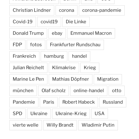
Christian Lindner
corona
corona-pandemie
Covid-19
covid19
Die Linke
Donald Trump
ebay
Emmanuel Macron
FDP
fotos
Frankfurter Rundschau
Frankreich
hamburg
handel
Julian Reichelt
Klimakrise
Krieg
Marine Le Pen
Mathias Döpfner
Migration
münchen
Olaf scholz
online-handel
otto
Pandemie
Paris
Robert Habeck
Russland
SPD
Ukraine
Ukraine-Krieg
USA
vierte welle
Willy Brandt
Wladimir Putin