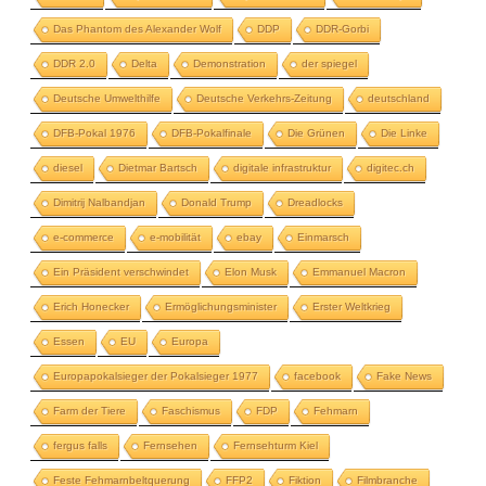
Das Phantom des Alexander Wolf
DDP
DDR-Gorbi
DDR 2.0
Delta
Demonstration
der spiegel
Deutsche Umwelthilfe
Deutsche Verkehrs-Zeitung
deutschland
DFB-Pokal 1976
DFB-Pokalfinale
Die Grünen
Die Linke
diesel
Dietmar Bartsch
digitale infrastruktur
digitec.ch
Dimitrij Nalbandjan
Donald Trump
Dreadlocks
e-commerce
e-mobilität
ebay
Einmarsch
Ein Präsident verschwindet
Elon Musk
Emmanuel Macron
Erich Honecker
Ermöglichungsminister
Erster Weltkrieg
Essen
EU
Europa
Europapokalsieger der Pokalsieger 1977
facebook
Fake News
Farm der Tiere
Faschismus
FDP
Fehmarn
fergus falls
Fernsehen
Fernsehturm Kiel
Feste Fehmarnbeltquerung
FFP2
Fiktion
Filmbranche