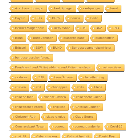
Axel Cäsar Springer
Axel Springer
axelspringer
basel
Bayern
BDS
BDZV
benzin
Berlin
Berliner Morgenpost
Betty White
Bild
BKA
BND
Bonn
Boris Johnson
brasserie hanoi
bratkartoffeln
Brüssel
BSW
BUND
Bundesgesundheitsminister
bundespressekonferenz
Bundesverband Digitalpublisher und Zeitungsverleger
cashewnüsse
cashews
CDU
Cem Özdemir
charlottenburg
chicken
chili
chilipepper
chilis
China
chinese food
chinese kitchen
chinesische küche
chinesisches essen
chipkrise
Christian Lindner
Christoph Rüth
claas relotius
Claus Strunz
Commerzbank-Tower
corona
corona-pandemie
Covid-19
covid19
Cyberattacken
Cybersicherheit
Daniel Boyd