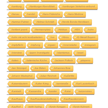
hamburg
Hamburger Abendblatt
hamburger Verkehrs-verbund
Hanau
handel
Hans Friderichs
Hans Modrow
Hartmut Palmer
Helmut Schmidt
Henrik Bonde-Henriksen
heribert prantl
Hermannplatz
Hobbys
HSV
huhn
huhn mit acht kostbarkeiten
hvv
Hörzu
IG Metall Bayern
Impfpflicht
Impfung
ingwer
Innenstädte
instagram
Interview
Ippen Investigativ
Islamismus
Israel
Italien
Italienische Küche
Jackson Pollock
jalapeno
Jan Strümpel
Joe Biden
Johannes Boie
Johann Wadephul
Julian Reichelt
KaDeWe
Kaiserslautern
Kalter Krieg
kantstraße
Karl Lauterbach
Karstadt
Kassandra
kassler
Katar
katzenstreu
Kaufhaus
Kaufhausbrandstiftung
Kaufhauskonzern
Kaufhof
keith haring
Kevin Keegan
Kevin Kühnert