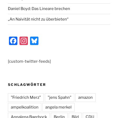
Daniel Boyd: Das Lineare brechen
„An Naivität nicht zu überbieten“
F
In
Bl
a
st
u
c
a
e
[custom-twitter-feeds]
e
gr
s
b
a
k
o
m
y
SCHLAGWÖRTER
o
k
"Friedrich Merz"
"jens Spahn"
amazon
ampelkoalition
angela merkel
Annalena Baerbock
Berlin
Bild
CDU