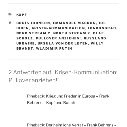
c
st
ai
le
e
o
l
n
KATEGORIEN
KOPF
b
d
SCHLAGWÖRTER
BORIS JOHNSON
,
EMMANUEL MACRON
,
JOE
o
o
BIDEN
,
KRISEN-KOMMUNIKATION
,
LONDONGRAD
,
NORD STREAM 2
,
NORTH STREAM 2
,
OLAF
o
n
SCHOLZ
,
PULLOVER ANZIEHEN!
,
RUSSLAND
,
UKRAINE
,
URSULA VON DER LEYEN
,
WILLY
k
BRANDT
,
WLADIMIR PUTIN
2 Antworten auf „Krisen-Kommunikation:
Pullover anziehen!“
Pingback:
Krieg und Frieden in Europa – Frank
Behrens – Kopf und Bauch
Pingback:
Der heimliche Verrat – Frank Behrens –