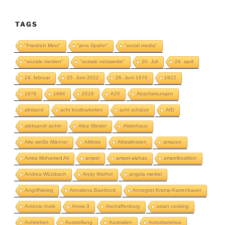
TAGS
"Friedrich Merz"
"jens Spahn"
"social media"
"soziale medien"
"soziale netzwerke"
20. Juli
24. april
24. februar
25. Juni 2022
26. Juni 1976
1922
1976
1984
2019
A20
Abschiebungen
abstand
acht kostbarkeiten
acht schätze
AfD
aleksandr ischin
Alice Weidel
Alsterhaus
Alte weiße Männer
Altlinke
Altstalinisten
amazon
Amira Mohamed Ali
ampel
ampel-alphas
ampelkoalition
Andrea Würzbach
Andy Warhol
angela merkel
Angriffskrieg
Annalena Baerbock
Annegret Kramp-Karrenbauer
Antonio Inoki
Arrow 3
Aschaffenburg
asian cooking
Aufstehen
Ausstellung
Australien
Autoritarismus