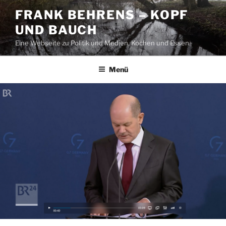
Zum
FRANK BEHRENS – KOPF
Inhalt
UND BAUCH
springen
Eine Webseite zu Politik und Medien, Kochen und Essen
Menü