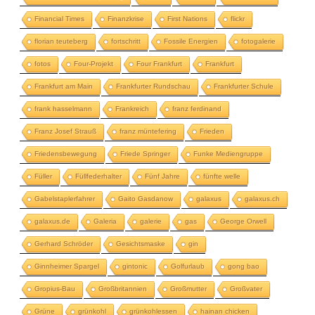
Financial Times
Finanzkrise
First Nations
flickr
florian teuteberg
fortschritt
Fossile Energien
fotogalerie
fotos
Four-Projekt
Four Frankfurt
Frankfurt
Frankfurt am Main
Frankfurter Rundschau
Frankfurter Schule
frank hasselmann
Frankreich
franz ferdinand
Franz Josef Strauß
franz müntefering
Frieden
Friedensbewegung
Friede Springer
Funke Mediengruppe
Füller
Füllfederhalter
Fünf Jahre
fünfte welle
Gabelstaplerfahrer
Gaito Gasdanow
galaxus
galaxus.ch
galaxus.de
Galeria
galerie
gas
George Orwell
Gerhard Schröder
Gesichtsmaske
gin
Ginnheimer Spargel
gintonic
Golfurlaub
gong bao
Gropius-Bau
Großbritannien
Großmutter
Großvater
Grüne
grünkohl
grünkohlessen
hainan chicken