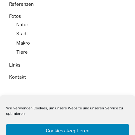
Referenzen
Fotos
Natur
Stadt
Makro
Tiere
Links
Kontakt
Impressum
Wir verwenden Cookies, um unsere Website und unseren Service zu
optimieren.
Datenschutz
Cookie-Richtlinie (EU)
Cookies akzeptieren