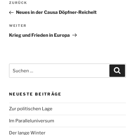
Vorheriger
ZURÜCK
Beitrag
Neues in der Causa Döpfner-Reichelt
Nächster
WEITER
Beitrag
Krieg und Frieden in Europa
Suchen
Suche
nach:
NEUESTE BEITRÄGE
Zur politischen Lage
Im Paralleluniversum
Der lange Winter