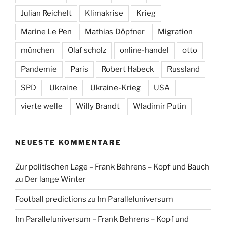
Julian Reichelt
Klimakrise
Krieg
Marine Le Pen
Mathias Döpfner
Migration
münchen
Olaf scholz
online-handel
otto
Pandemie
Paris
Robert Habeck
Russland
SPD
Ukraine
Ukraine-Krieg
USA
vierte welle
Willy Brandt
Wladimir Putin
NEUESTE KOMMENTARE
Zur politischen Lage – Frank Behrens – Kopf und Bauch
zu
Der lange Winter
Football predictions
zu
Im Paralleluniversum
Im Paralleluniversum – Frank Behrens – Kopf und