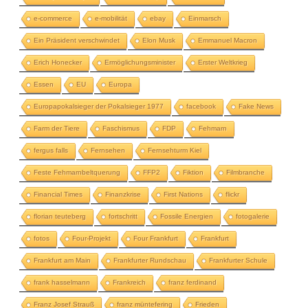
e-commerce
e-mobilität
ebay
Einmarsch
Ein Präsident verschwindet
Elon Musk
Emmanuel Macron
Erich Honecker
Ermöglichungsminister
Erster Weltkrieg
Essen
EU
Europa
Europapokalsieger der Pokalsieger 1977
facebook
Fake News
Farm der Tiere
Faschismus
FDP
Fehmarn
fergus falls
Fernsehen
Fernsehturm Kiel
Feste Fehmarnbeltquerung
FFP2
Fiktion
Filmbranche
Financial Times
Finanzkrise
First Nations
flickr
florian teuteberg
fortschritt
Fossile Energien
fotogalerie
fotos
Four-Projekt
Four Frankfurt
Frankfurt
Frankfurt am Main
Frankfurter Rundschau
Frankfurter Schule
frank hasselmann
Frankreich
franz ferdinand
Franz Josef Strauß
franz müntefering
Frieden