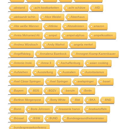
abstand
acht kostbarkeiten
acht schätze
AfD
aleksandr ischin
Alice Weidel
Alsterhaus
Alte weiße Männer
Altlinke
Altstalinisten
amazon
Amira Mohamed Ali
ampel
ampel-alphas
ampelkoalition
Andrea Würzbach
Andy Warhol
angela merkel
Angriffskrieg
Annalena Baerbock
Annegret Kramp-Karrenbauer
Antonio Inoki
Arrow 3
Aschaffenburg
asian cooking
Aufstehen
Ausstellung
Australien
Autoritarismus
Axel Cäsar Springer
Axel Springer
axelspringer
basel
Bayern
BDS
BDZV
benzin
Berlin
Berliner Morgenpost
Betty White
Bild
BKA
BND
Bonn
Boris Johnson
brasserie hanoi
bratkartoffeln
Brüssel
BSW
BUND
Bundesgesundheitsminister
bundespressekonferenz