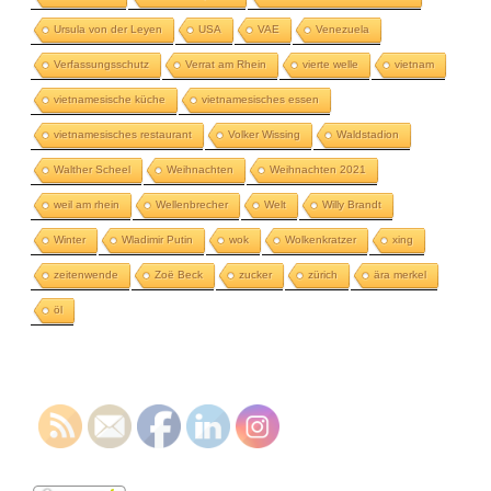
Ursula von der Leyen
USA
VAE
Venezuela
Verfassungsschutz
Verrat am Rhein
vierte welle
vietnam
vietnamesische küche
vietnamesisches essen
vietnamesisches restaurant
Volker Wissing
Waldstadion
Walther Scheel
Weihnachten
Weihnachten 2021
weil am rhein
Wellenbrecher
Welt
Willy Brandt
Winter
Wladimir Putin
wok
Wolkenkratzer
xing
zeitenwende
Zoë Beck
zucker
zürich
ära merkel
öl