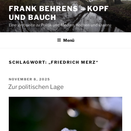
Zum
FRANK BEHRENS – KOPF
Inhalt
UND BAUCH
springen
Eine Webseite zu Politik und Medien, Kochen und Essen
Menü
SCHLAGWORT:
„FRIEDRICH MERZ“
VERÖFFENTLICHT
NOVEMBER 8, 2025
AM
Zur politischen Lage