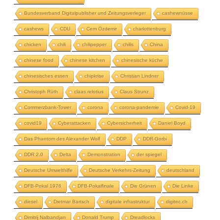
Bundesverband Digitalpublisher und Zeitungsverleger
cashewnüsse
cashews
CDU
Cem Özdemir
charlottenburg
chicken
chili
chilipepper
chilis
China
chinese food
chinese kitchen
chinesische küche
chinesisches essen
chipkrise
Christian Lindner
Christoph Rüth
claas relotius
Claus Strunz
Commerzbank-Tower
corona
corona-pandemie
Covid-19
covid19
Cyberattacken
Cybersicherheit
Daniel Boyd
Das Phantom des Alexander Wolf
DDP
DDR-Gorbi
DDR 2.0
Delta
Demonstration
der spiegel
Deutsche Umwelthilfe
Deutsche Verkehrs-Zeitung
deutschland
DFB-Pokal 1976
DFB-Pokalfinale
Die Grünen
Die Linke
diesel
Dietmar Bartsch
digitale infrastruktur
digitec.ch
Dimitrij Nalbandjan
Donald Trump
Dreadlocks