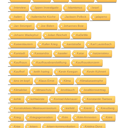
Interview
Ippen Investigativ
Islamismus
Israel
Italien
Italienische Küche
Jackson Pollock
jalapeno
Jan Strümpel
Joe Biden
Johannes Boie
Johann Wadephul
Julian Reichelt
KaDeWe
Kaiserslautern
Kalter Krieg
kantstraße
Karl Lauterbach
Karstadt
Kassandra
kassler
Katar
katzenstreu
Kaufhaus
Kaufhausbrandstiftung
Kaufhauskonzern
Kaufhof
keith haring
Kevin Keegan
Kevin Kühnert
kino im kopf
Klaus Ernst
Klima
Klimakatastrophe
Klimakrise
klimaschutz
knoblauch
koalitionsvertrag
kohle
kohlwürste
Konrad Adenauer
Konstantin Tsetsos
Konstruktives Misstrauensvotum
krefeld
Kreml
Kreuzberg
Krieg
Kriegsgeneration
Krim
Krim-Annexion
Krimi
Krise
krisen
krisen-kommunikation
Kristina Dunz