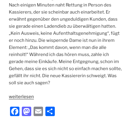
Nach einigen Minuten naht Rettung in Person des
Kassierers, der sie scheinbar auch einarbeitet. Er
erwähnt gegenüber den ungeduldigen Kunden, dass
sie gerade einen Ladendieb zu überwältigen hatten.
„Kein Ausweis, keine Aufenthaltsgenehmigung“, fügt
er noch hinzu. Die wispernde Dame ist nun in ihrem
Element: „Das kommt davon, wenn man die alle
reinholt!“ Während ich das hören muss, zahle ich
gerade meine Einkäufe. Meine Entgegnung, schon im
Gehen, dass sie es sich nicht so einfach machen sollte,
gefällt ihr nicht. Die neue Kassiererin schweigt. Was
soll sie auch sagen?
„Dem
weiterlesen
Pöbel
F
M
E
T
Zucker
geben“
a
a
m
ei
c
st
ai
le