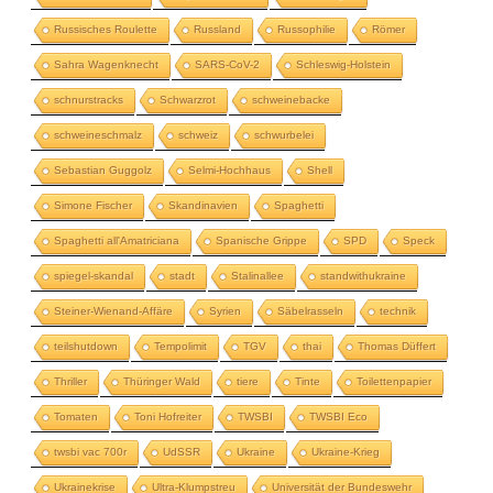
Russisches Roulette
Russland
Russophilie
Römer
Sahra Wagenknecht
SARS-CoV-2
Schleswig-Holstein
schnurstracks
Schwarzrot
schweinebacke
schweineschmalz
schweiz
schwurbelei
Sebastian Guggolz
Selmi-Hochhaus
Shell
Simone Fischer
Skandinavien
Spaghetti
Spaghetti all'Amatriciana
Spanische Grippe
SPD
Speck
spiegel-skandal
stadt
Stalinallee
standwithukraine
Steiner-Wienand-Affäre
Syrien
Säbelrasseln
technik
teilshutdown
Tempolimit
TGV
thai
Thomas Düffert
Thriller
Thüringer Wald
tiere
Tinte
Toilettenpapier
Tomaten
Toni Hofreiter
TWSBI
TWSBI Eco
twsbi vac 700r
UdSSR
Ukraine
Ukraine-Krieg
Ukrainekrise
Ultra-Klumpstreu
Universität der Bundeswehr