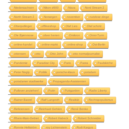
Niedersachsen
Nikon d600
Nizza
Nord Stream 2
North Stream 2
Norwegen
november
nutzlose dinge
Oberpollinger
offlineshop
Olaf Lies
Olaf scholz
Ole Bjørnmose
oliver herren
Omikron
Omni-Turm
online-handel
online-markt
online-shop
Ost-Berlin
ottensen
otto
Otto John
otto normaljournalist
Pandemie
Paradise City
Paris
Pasta
Paulskirche
Peter Nogly
Politik
porsche-klaus
potsdam
potsdamer stadtwerke
Propaganda-Assistenten
Pullover anziehen!
Putin
Puttgarden
Radio Liberty
Rainer Barzel
Ralf Langroth
Realität
Rechtspopulismus
Referenzen
Reinhard Gehlen
René Benko
Rhein-Main-Gebiet
Robert Habeck
Robert Schneider
Ronnie Hellström
roy Lichtenstein
Rudi Kargus