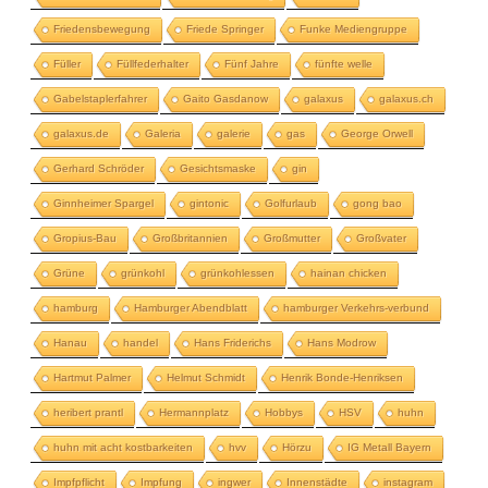
Friedensbewegung
Friede Springer
Funke Mediengruppe
Füller
Füllfederhalter
Fünf Jahre
fünfte welle
Gabelstaplerfahrer
Gaito Gasdanow
galaxus
galaxus.ch
galaxus.de
Galeria
galerie
gas
George Orwell
Gerhard Schröder
Gesichtsmaske
gin
Ginnheimer Spargel
gintonic
Golfurlaub
gong bao
Gropius-Bau
Großbritannien
Großmutter
Großvater
Grüne
grünkohl
grünkohlessen
hainan chicken
hamburg
Hamburger Abendblatt
hamburger Verkehrs-verbund
Hanau
handel
Hans Friderichs
Hans Modrow
Hartmut Palmer
Helmut Schmidt
Henrik Bonde-Henriksen
heribert prantl
Hermannplatz
Hobbys
HSV
huhn
huhn mit acht kostbarkeiten
hvv
Hörzu
IG Metall Bayern
Impfpflicht
Impfung
ingwer
Innenstädte
instagram