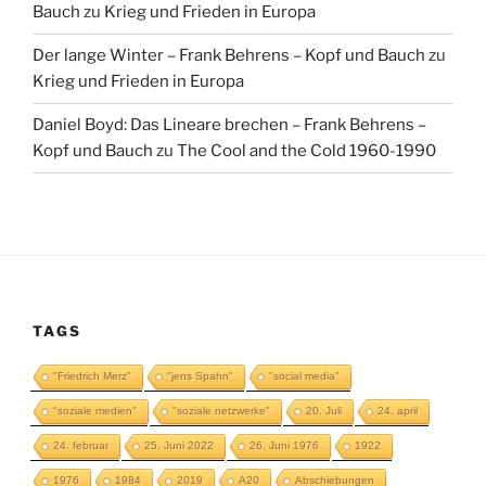
Bauch
zu
Krieg und Frieden in Europa
Der lange Winter – Frank Behrens – Kopf und Bauch
zu
Krieg und Frieden in Europa
Daniel Boyd: Das Lineare brechen – Frank Behrens –
Kopf und Bauch
zu
The Cool and the Cold 1960-1990
TAGS
"Friedrich Merz"
"jens Spahn"
"social media"
"soziale medien"
"soziale netzwerke"
20. Juli
24. april
24. februar
25. Juni 2022
26. Juni 1976
1922
1976
1984
2019
A20
Abschiebungen