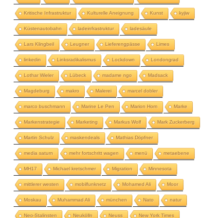
Kritische Infrastruktur
Kulturelle Aneignung
Kunst
kyjiw
Küstenautobahn
ladeinfrastruktur
ladesäule
Lars Klingbeil
Leugner
Lieferengpässe
Limes
linkedin
Linksradikalismus
Lockdown
Londongrad
Lothar Wieler
Lübeck
madame ngo
Madsack
Magdeburg
makro
Malerei
marcel dobler
marco buschmann
Marine Le Pen
Marion Horn
Marke
Markenstrategie
Marketing
Markus Wolf
Mark Zuckerberg
Martin Schulz
maskendeals
Mathias Döpfner
media saturn
mehr fortschritt wagen
menü
metaebene
MH17
Michael kretschmer
Migration
Minnesota
mittlerer westen
mobilfunknetz
Mohamed Ali
Moor
Moskau
Muhammad Ali
münchen
Nato
natur
Neo-Stalinsten
Neukölln
Neuss
New York Times