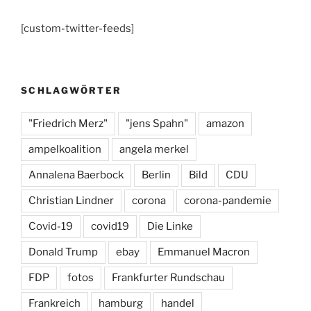
c
a
e
[custom-twitter-feeds]
e
gr
s
b
a
k
o
m
y
SCHLAGWÖRTER
o
k
"Friedrich Merz"
"jens Spahn"
amazon
ampelkoalition
angela merkel
Annalena Baerbock
Berlin
Bild
CDU
Christian Lindner
corona
corona-pandemie
Covid-19
covid19
Die Linke
Donald Trump
ebay
Emmanuel Macron
FDP
fotos
Frankfurter Rundschau
Frankreich
hamburg
handel