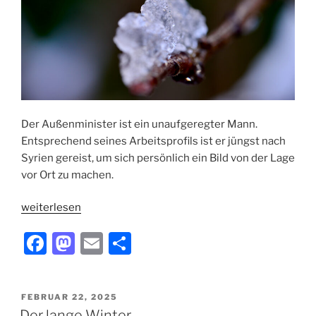
Der Außenminister ist ein unaufgeregter Mann.
Entsprechend seines Arbeitsprofils ist er jüngst nach
Syrien gereist, um sich persönlich ein Bild von der Lage
vor Ort zu machen.
„Zur
weiterlesen
politischen
F
M
E
T
Lage“
a
a
m
ei
c
st
ai
le
VERÖFFENTLICHT
FEBRUAR 22, 2025
e
o
l
n
AM
Der lange Winter