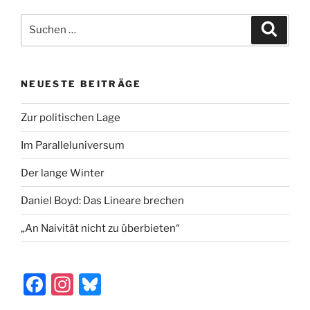
e
o
l
n
Suchen
Suche
b
d
nach:
o
o
o
n
NEUESTE BEITRÄGE
k
Zur politischen Lage
Im Paralleluniversum
Der lange Winter
Daniel Boyd: Das Lineare brechen
„An Naivität nicht zu überbieten“
F
In
Bl
a
st
u