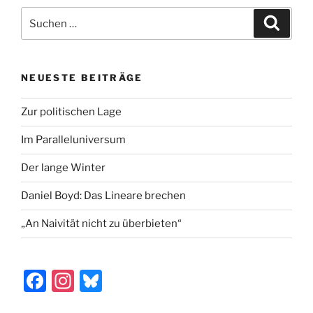
e
o
l
n
Suchen
Suche
b
d
nach:
o
o
o
n
NEUESTE BEITRÄGE
k
Zur politischen Lage
Im Paralleluniversum
Der lange Winter
Daniel Boyd: Das Lineare brechen
„An Naivität nicht zu überbieten“
F
In
Bl
a
st
u