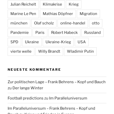
Julian Reichelt
Klimakrise
Krieg
Marine Le Pen
Mathias Döpfner
Migration
münchen
Olaf scholz
online-handel
otto
Pandemie
Paris
Robert Habeck
Russland
SPD
Ukraine
Ukraine-Krieg
USA
vierte welle
Willy Brandt
Wladimir Putin
NEUESTE KOMMENTARE
Zur politischen Lage – Frank Behrens – Kopf und Bauch
zu
Der lange Winter
Football predictions
zu
Im Paralleluniversum
Im Paralleluniversum – Frank Behrens – Kopf und