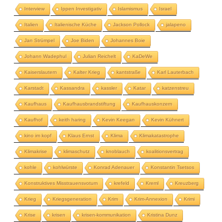
Interview
Ippen Investigativ
Islamismus
Israel
Italien
Italienische Küche
Jackson Pollock
jalapeno
Jan Strümpel
Joe Biden
Johannes Boie
Johann Wadephul
Julian Reichelt
KaDeWe
Kaiserslautern
Kalter Krieg
kantstraße
Karl Lauterbach
Karstadt
Kassandra
kassler
Katar
katzenstreu
Kaufhaus
Kaufhausbrandstiftung
Kaufhauskonzern
Kaufhof
keith haring
Kevin Keegan
Kevin Kühnert
kino im kopf
Klaus Ernst
Klima
Klimakatastrophe
Klimakrise
klimaschutz
knoblauch
koalitionsvertrag
kohle
kohlwürste
Konrad Adenauer
Konstantin Tsetsos
Konstruktives Misstrauensvotum
krefeld
Kreml
Kreuzberg
Krieg
Kriegsgeneration
Krim
Krim-Annexion
Krimi
Krise
krisen
krisen-kommunikation
Kristina Dunz