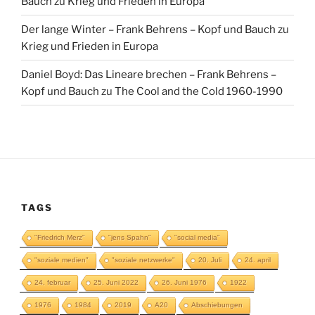
Bauch
zu
Krieg und Frieden in Europa
Der lange Winter – Frank Behrens – Kopf und Bauch
zu
Krieg und Frieden in Europa
Daniel Boyd: Das Lineare brechen – Frank Behrens –
Kopf und Bauch
zu
The Cool and the Cold 1960-1990
TAGS
"Friedrich Merz"
"jens Spahn"
"social media"
"soziale medien"
"soziale netzwerke"
20. Juli
24. april
24. februar
25. Juni 2022
26. Juni 1976
1922
1976
1984
2019
A20
Abschiebungen