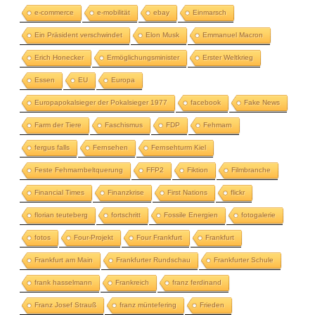
e-commerce
e-mobilität
ebay
Einmarsch
Ein Präsident verschwindet
Elon Musk
Emmanuel Macron
Erich Honecker
Ermöglichungsminister
Erster Weltkrieg
Essen
EU
Europa
Europapokalsieger der Pokalsieger 1977
facebook
Fake News
Farm der Tiere
Faschismus
FDP
Fehmarn
fergus falls
Fernsehen
Fernsehturm Kiel
Feste Fehmarnbeltquerung
FFP2
Fiktion
Filmbranche
Financial Times
Finanzkrise
First Nations
flickr
florian teuteberg
fortschritt
Fossile Energien
fotogalerie
fotos
Four-Projekt
Four Frankfurt
Frankfurt
Frankfurt am Main
Frankfurter Rundschau
Frankfurter Schule
frank hasselmann
Frankreich
franz ferdinand
Franz Josef Strauß
franz müntefering
Frieden