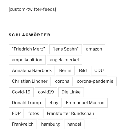
c
a
e
[custom-twitter-feeds]
e
gr
s
b
a
k
o
m
y
SCHLAGWÖRTER
o
k
"Friedrich Merz"
"jens Spahn"
amazon
ampelkoalition
angela merkel
Annalena Baerbock
Berlin
Bild
CDU
Christian Lindner
corona
corona-pandemie
Covid-19
covid19
Die Linke
Donald Trump
ebay
Emmanuel Macron
FDP
fotos
Frankfurter Rundschau
Frankreich
hamburg
handel