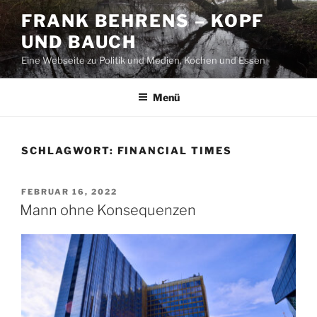
Zum
FRANK BEHRENS – KOPF
Inhalt
UND BAUCH
springen
Eine Webseite zu Politik und Medien, Kochen und Essen
Menü
SCHLAGWORT:
FINANCIAL TIMES
VERÖFFENTLICHT
FEBRUAR 16, 2022
AM
Mann ohne Konsequenzen