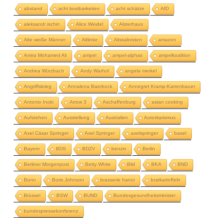
abstand
acht kostbarkeiten
acht schätze
AfD
aleksandr ischin
Alice Weidel
Alsterhaus
Alte weiße Männer
Altlinke
Altstalinisten
amazon
Amira Mohamed Ali
ampel
ampel-alphas
ampelkoalition
Andrea Würzbach
Andy Warhol
angela merkel
Angriffskrieg
Annalena Baerbock
Annegret Kramp-Karrenbauer
Antonio Inoki
Arrow 3
Aschaffenburg
asian cooking
Aufstehen
Ausstellung
Australien
Autoritarismus
Axel Cäsar Springer
Axel Springer
axelspringer
basel
Bayern
BDS
BDZV
benzin
Berlin
Berliner Morgenpost
Betty White
Bild
BKA
BND
Bonn
Boris Johnson
brasserie hanoi
bratkartoffeln
Brüssel
BSW
BUND
Bundesgesundheitsminister
bundespressekonferenz