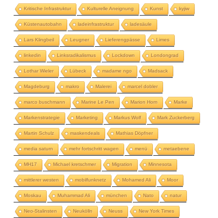
Kritische Infrastruktur
Kulturelle Aneignung
Kunst
kyjiw
Küstenautobahn
ladeinfrastruktur
ladesäule
Lars Klingbeil
Leugner
Lieferengpässe
Limes
linkedin
Linksradikalismus
Lockdown
Londongrad
Lothar Wieler
Lübeck
madame ngo
Madsack
Magdeburg
makro
Malerei
marcel dobler
marco buschmann
Marine Le Pen
Marion Horn
Marke
Markenstrategie
Marketing
Markus Wolf
Mark Zuckerberg
Martin Schulz
maskendeals
Mathias Döpfner
media saturn
mehr fortschritt wagen
menü
metaebene
MH17
Michael kretschmer
Migration
Minnesota
mittlerer westen
mobilfunknetz
Mohamed Ali
Moor
Moskau
Muhammad Ali
münchen
Nato
natur
Neo-Stalinsten
Neukölln
Neuss
New York Times