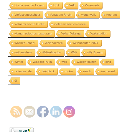
Ursula von der Leyen
USA
VAE
Venezuela
Verfassungsschutz
Verrat am Rhein
vierte welle
vietnam
vietnamesische küche
vietnamesisches essen
vietnamesisches restaurant
Volker Wissing
Waldstadion
Walther Scheel
Weihnachten
Weihnachten 2021
weil am rhein
Wellenbrecher
Welt
Willy Brandt
Winter
Wladimir Putin
wok
Wolkenkratzer
xing
zeitenwende
Zoë Beck
zucker
zürich
ära merkel
öl