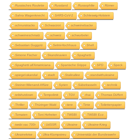
Russisches Roulette
Russland
Russophilie
Römer
Sahra Wagenknecht
SARS-CoV-2
Schleswig-Holstein
schnurstracks
Schwarzrot
schweinebacke
schweineschmalz
schweiz
schwurbelei
Sebastian Guggolz
Selmi-Hochhaus
Shell
Simone Fischer
Skandinavien
Spaghetti
Spaghetti all'Amatriciana
Spanische Grippe
SPD
Speck
spiegel-skandal
stadt
Stalinallee
standwithukraine
Steiner-Wienand-Affäre
Syrien
Säbelrasseln
technik
teilshutdown
Tempolimit
TGV
thai
Thomas Düffert
Thriller
Thüringer Wald
tiere
Tinte
Toilettenpapier
Tomaten
Toni Hofreiter
TWSBI
TWSBI Eco
twsbi vac 700r
UdSSR
Ukraine
Ukraine-Krieg
Ukrainekrise
Ultra-Klumpstreu
Universität der Bundeswehr