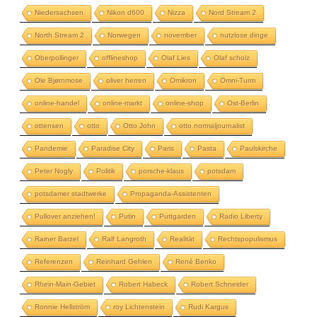
Niedersachsen
Nikon d600
Nizza
Nord Stream 2
North Stream 2
Norwegen
november
nutzlose dinge
Oberpollinger
offlineshop
Olaf Lies
Olaf scholz
Ole Bjørnmose
oliver herren
Omikron
Omni-Turm
online-handel
online-markt
online-shop
Ost-Berlin
ottensen
otto
Otto John
otto normaljournalist
Pandemie
Paradise City
Paris
Pasta
Paulskirche
Peter Nogly
Politik
porsche-klaus
potsdam
potsdamer stadtwerke
Propaganda-Assistenten
Pullover anziehen!
Putin
Puttgarden
Radio Liberty
Rainer Barzel
Ralf Langroth
Realität
Rechtspopulismus
Referenzen
Reinhard Gehlen
René Benko
Rhein-Main-Gebiet
Robert Habeck
Robert Schneider
Ronnie Hellström
roy Lichtenstein
Rudi Kargus