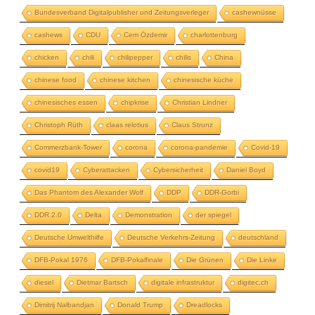
Bundesverband Digitalpublisher und Zeitungsverleger
cashewnüsse
cashews
CDU
Cem Özdemir
charlottenburg
chicken
chili
chilipepper
chilis
China
chinese food
chinese kitchen
chinesische küche
chinesisches essen
chipkrise
Christian Lindner
Christoph Rüth
claas relotius
Claus Strunz
Commerzbank-Tower
corona
corona-pandemie
Covid-19
covid19
Cyberattacken
Cybersicherheit
Daniel Boyd
Das Phantom des Alexander Wolf
DDP
DDR-Gorbi
DDR 2.0
Delta
Demonstration
der spiegel
Deutsche Umwelthilfe
Deutsche Verkehrs-Zeitung
deutschland
DFB-Pokal 1976
DFB-Pokalfinale
Die Grünen
Die Linke
diesel
Dietmar Bartsch
digitale infrastruktur
digitec.ch
Dimitrij Nalbandjan
Donald Trump
Dreadlocks