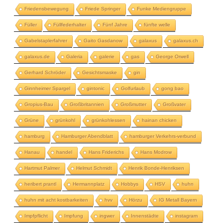
Friedensbewegung
Friede Springer
Funke Mediengruppe
Füller
Füllfederhalter
Fünf Jahre
fünfte welle
Gabelstaplerfahrer
Gaito Gasdanow
galaxus
galaxus.ch
galaxus.de
Galeria
galerie
gas
George Orwell
Gerhard Schröder
Gesichtsmaske
gin
Ginnheimer Spargel
gintonic
Golfurlaub
gong bao
Gropius-Bau
Großbritannien
Großmutter
Großvater
Grüne
grünkohl
grünkohlessen
hainan chicken
hamburg
Hamburger Abendblatt
hamburger Verkehrs-verbund
Hanau
handel
Hans Friderichs
Hans Modrow
Hartmut Palmer
Helmut Schmidt
Henrik Bonde-Henriksen
heribert prantl
Hermannplatz
Hobbys
HSV
huhn
huhn mit acht kostbarkeiten
hvv
Hörzu
IG Metall Bayern
Impfpflicht
Impfung
ingwer
Innenstädte
instagram