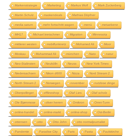
Markenstrategie
Marketing
Markus Wolf
Mark Zuckerberg
Martin Schulz
maskendeals
Mathias Döpfner
media saturn
mehr fortschritt wagen
menü
metaebene
MH17
Michael kretschmer
Migration
Minnesota
mittlerer westen
mobilfunknetz
Mohamed Ali
Moor
Moskau
Muhammad Ali
münchen
Nato
natur
Neo-Stalinsten
Neukölln
Neuss
New York Times
Niedersachsen
Nikon d600
Nizza
Nord Stream 2
North Stream 2
Norwegen
november
nutzlose dinge
Oberpollinger
offlineshop
Olaf Lies
Olaf scholz
Ole Bjørnmose
oliver herren
Omikron
Omni-Turm
online-handel
online-markt
online-shop
Ost-Berlin
ottensen
otto
Otto John
otto normaljournalist
Pandemie
Paradise City
Paris
Pasta
Paulskirche