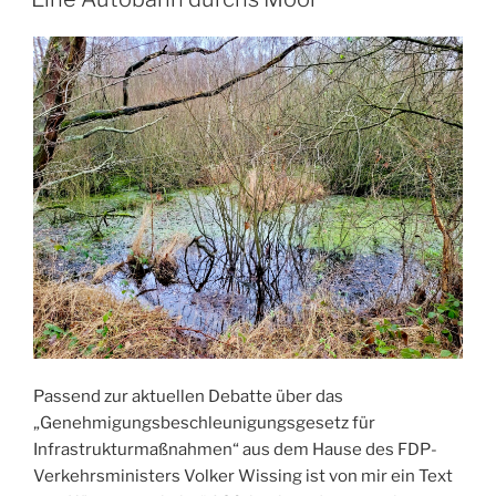
b
d
o
o
o
n
k
Passend zur aktuellen Debatte über das
„Genehmigungsbeschleunigungsgesetz für
Infrastrukturmaßnahmen“ aus dem Hause des FDP-
Verkehrsministers Volker Wissing ist von mir ein Text