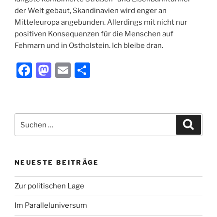
der Welt gebaut, Skandinavien wird enger an
Mitteleuropa angebunden. Allerdings mit nicht nur
positiven Konsequenzen für die Menschen auf
Fehmarn und in Ostholstein. Ich bleibe dran.
F
M
E
T
a
a
m
ei
c
st
ai
le
e
o
l
n
Suchen
Suche
b
d
nach:
o
o
o
n
NEUESTE BEITRÄGE
k
Zur politischen Lage
Im Paralleluniversum