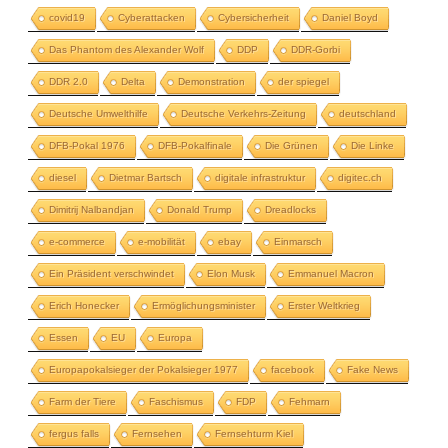
covid19
Cyberattacken
Cybersicherheit
Daniel Boyd
Das Phantom des Alexander Wolf
DDP
DDR-Gorbi
DDR 2.0
Delta
Demonstration
der spiegel
Deutsche Umwelthilfe
Deutsche Verkehrs-Zeitung
deutschland
DFB-Pokal 1976
DFB-Pokalfinale
Die Grünen
Die Linke
diesel
Dietmar Bartsch
digitale infrastruktur
digitec.ch
Dimitrij Nalbandjan
Donald Trump
Dreadlocks
e-commerce
e-mobilität
ebay
Einmarsch
Ein Präsident verschwindet
Elon Musk
Emmanuel Macron
Erich Honecker
Ermöglichungsminister
Erster Weltkrieg
Essen
EU
Europa
Europapokalsieger der Pokalsieger 1977
facebook
Fake News
Farm der Tiere
Faschismus
FDP
Fehmarn
fergus falls
Fernsehen
Fernsehturm Kiel