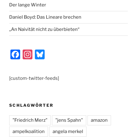
Der lange Winter
Daniel Boyd: Das Lineare brechen
„An Naivität nicht zu überbieten“
F
In
Bl
a
st
u
c
a
e
[custom-twitter-feeds]
e
gr
s
b
a
k
o
m
y
SCHLAGWÖRTER
o
k
"Friedrich Merz"
"jens Spahn"
amazon
ampelkoalition
angela merkel