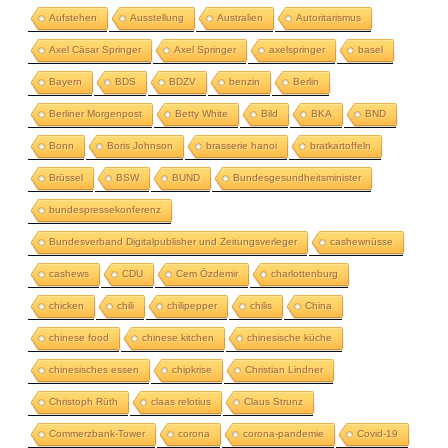
Aufstehen
Ausstellung
Australien
Autoritarismus
Axel Cäsar Springer
Axel Springer
axelspringer
basel
Bayern
BDS
BDZV
benzin
Berlin
Berliner Morgenpost
Betty White
Bild
BKA
BND
Bonn
Boris Johnson
brasserie hanoi
bratkartoffeln
Brüssel
BSW
BUND
Bundesgesundheitsminister
bundespressekonferenz
Bundesverband Digitalpublisher und Zeitungsverleger
cashewnüsse
cashews
CDU
Cem Özdemir
charlottenburg
chicken
chili
chilipepper
chilis
China
chinese food
chinese kitchen
chinesische küche
chinesisches essen
chipkrise
Christian Lindner
Christoph Rüth
claas relotius
Claus Strunz
Commerzbank-Tower
corona
corona-pandemie
Covid-19