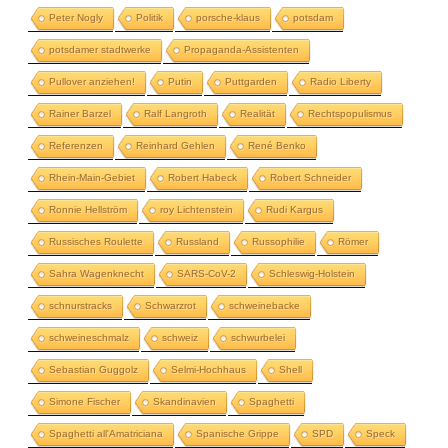
Peter Nogly
Politik
porsche-klaus
potsdam
potsdamer stadtwerke
Propaganda-Assistenten
Pullover anziehen!
Putin
Puttgarden
Radio Liberty
Rainer Barzel
Ralf Langroth
Realität
Rechtspopulismus
Referenzen
Reinhard Gehlen
René Benko
Rhein-Main-Gebiet
Robert Habeck
Robert Schneider
Ronnie Hellström
roy Lichtenstein
Rudi Kargus
Russisches Roulette
Russland
Russophilie
Römer
Sahra Wagenknecht
SARS-CoV-2
Schleswig-Holstein
schnurstracks
Schwarzrot
schweinebacke
schweineschmalz
schweiz
schwurbelei
Sebastian Guggolz
Selmi-Hochhaus
Shell
Simone Fischer
Skandinavien
Spaghetti
Spaghetti all'Amatriciana
Spanische Grippe
SPD
Speck