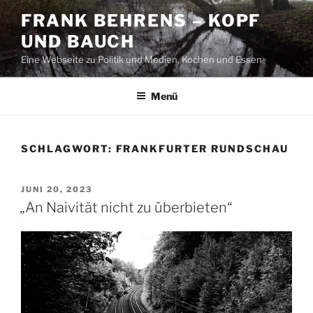
Zum
FRANK BEHRENS – KOPF
Inhalt
UND BAUCH
springen
Eine Webseite zu Politik und Medien, Kochen und Essen
Menü
SCHLAGWORT:
FRANKFURTER RUNDSCHAU
VERÖFFENTLICHT
JUNI 20, 2023
AM
„An Naivität nicht zu überbieten“