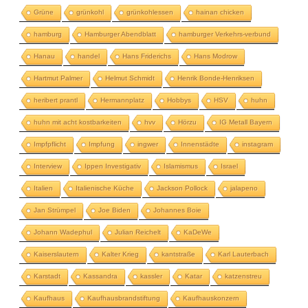
Grüne
grünkohl
grünkohlessen
hainan chicken
hamburg
Hamburger Abendblatt
hamburger Verkehrs-verbund
Hanau
handel
Hans Friderichs
Hans Modrow
Hartmut Palmer
Helmut Schmidt
Henrik Bonde-Henriksen
heribert prantl
Hermannplatz
Hobbys
HSV
huhn
huhn mit acht kostbarkeiten
hvv
Hörzu
IG Metall Bayern
Impfpflicht
Impfung
ingwer
Innenstädte
instagram
Interview
Ippen Investigativ
Islamismus
Israel
Italien
Italienische Küche
Jackson Pollock
jalapeno
Jan Strümpel
Joe Biden
Johannes Boie
Johann Wadephul
Julian Reichelt
KaDeWe
Kaiserslautern
Kalter Krieg
kantstraße
Karl Lauterbach
Karstadt
Kassandra
kassler
Katar
katzenstreu
Kaufhaus
Kaufhausbrandstiftung
Kaufhauskonzern