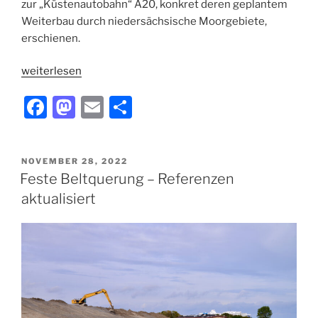
zur „Küstenautobahn“ A20, konkret deren geplantem
Weiterbau durch niedersächsische Moorgebiete,
erschienen.
„Eine
weiterlesen
Autobahn
F
M
E
T
durchs
Moor“
a
a
m
ei
c
st
ai
le
VERÖFFENTLICHT
NOVEMBER 28, 2022
e
o
l
n
AM
Feste Beltquerung – Referenzen
b
d
aktualisiert
o
o
o
n
k