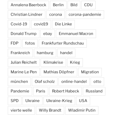
Annalena Baerbock
Berlin
Bild
CDU
Christian Lindner
corona
corona-pandemie
Covid-19
covid19
Die Linke
Donald Trump
ebay
Emmanuel Macron
FDP
fotos
Frankfurter Rundschau
Frankreich
hamburg
handel
Julian Reichelt
Klimakrise
Krieg
Marine Le Pen
Mathias Döpfner
Migration
münchen
Olaf scholz
online-handel
otto
Pandemie
Paris
Robert Habeck
Russland
SPD
Ukraine
Ukraine-Krieg
USA
vierte welle
Willy Brandt
Wladimir Putin