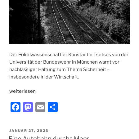
Der Politikwissenschaftler Konstantin Tsetsos von der
Universität der Bundeswehr in München warnt vor
nachlässiger Haltung zum Thema Sicherheit –
insbesondere in der Wirtschaft.
„„An
weiterlesen
Naivität
F
M
E
T
nicht
zu
a
a
m
ei
überbieten““
c
st
ai
le
VERÖFFENTLICHT
JANUAR 27, 2023
e
o
l
n
AM
Eine Autobahn durchs Moor