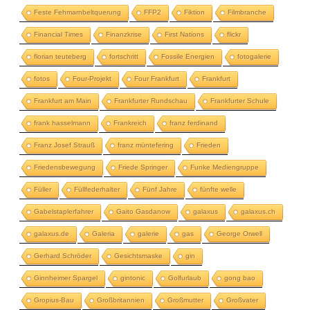
Feste Fehmarnbeltquerung
FFP2
Fiktion
Filmbranche
Financial Times
Finanzkrise
First Nations
flickr
florian teuteberg
fortschritt
Fossile Energien
fotogalerie
fotos
Four-Projekt
Four Frankfurt
Frankfurt
Frankfurt am Main
Frankfurter Rundschau
Frankfurter Schule
frank hasselmann
Frankreich
franz ferdinand
Franz Josef Strauß
franz müntefering
Frieden
Friedensbewegung
Friede Springer
Funke Mediengruppe
Füller
Füllfederhalter
Fünf Jahre
fünfte welle
Gabelstaplerfahrer
Gaito Gasdanow
galaxus
galaxus.ch
galaxus.de
Galeria
galerie
gas
George Orwell
Gerhard Schröder
Gesichtsmaske
gin
Ginnheimer Spargel
gintonic
Golfurlaub
gong bao
Gropius-Bau
Großbritannien
Großmutter
Großvater