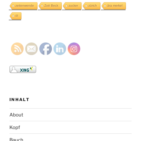
zeitenwende
Zoë Beck
zucker
zürich
ära merkel
öl
INHALT
About
Kopf
Bauch