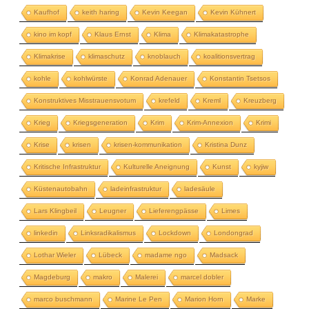
Kaufhof
keith haring
Kevin Keegan
Kevin Kühnert
kino im kopf
Klaus Ernst
Klima
Klimakatastrophe
Klimakrise
klimaschutz
knoblauch
koalitionsvertrag
kohle
kohlwürste
Konrad Adenauer
Konstantin Tsetsos
Konstruktives Misstrauensvotum
krefeld
Kreml
Kreuzberg
Krieg
Kriegsgeneration
Krim
Krim-Annexion
Krimi
Krise
krisen
krisen-kommunikation
Kristina Dunz
Kritische Infrastruktur
Kulturelle Aneignung
Kunst
kyjiw
Küstenautobahn
ladeinfrastruktur
ladesäule
Lars Klingbeil
Leugner
Lieferengpässe
Limes
linkedin
Linksradikalismus
Lockdown
Londongrad
Lothar Wieler
Lübeck
madame ngo
Madsack
Magdeburg
makro
Malerei
marcel dobler
marco buschmann
Marine Le Pen
Marion Horn
Marke