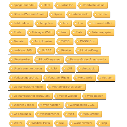
spiegel-skandal
stadt
Stalinallee
standwithukraine
Steiner-Wienand-Affäre
Syrien
Säbelrasseln
technik
teilshutdown
Tempolimit
TGV
thai
Thomas Düffert
Thriller
Thüringer Wald
tiere
Tinte
Toilettenpapier
Tomaten
Toni Hofreiter
TWSBI
TWSBI Eco
twsbi vac 700r
UdSSR
Ukraine
Ukraine-Krieg
Ukrainekrise
Ultra-Klumpstreu
Universität der Bundeswehr
Ursula von der Leyen
USA
VAE
Venezuela
Verfassungsschutz
Verrat am Rhein
vierte welle
vietnam
vietnamesische küche
vietnamesisches essen
vietnamesisches restaurant
Volker Wissing
Waldstadion
Walther Scheel
Weihnachten
Weihnachten 2021
weil am rhein
Wellenbrecher
Welt
Willy Brandt
Winter
Wladimir Putin
wok
Wolkenkratzer
xing