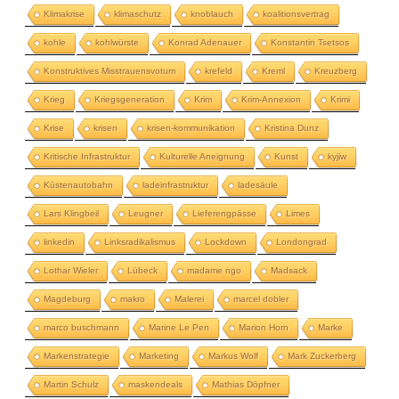
Klimakrise
klimaschutz
knoblauch
koalitionsvertrag
kohle
kohlwürste
Konrad Adenauer
Konstantin Tsetsos
Konstruktives Misstrauensvotum
krefeld
Kreml
Kreuzberg
Krieg
Kriegsgeneration
Krim
Krim-Annexion
Krimi
Krise
krisen
krisen-kommunikation
Kristina Dunz
Kritische Infrastruktur
Kulturelle Aneignung
Kunst
kyjiw
Küstenautobahn
ladeinfrastruktur
ladesäule
Lars Klingbeil
Leugner
Lieferengpässe
Limes
linkedin
Linksradikalismus
Lockdown
Londongrad
Lothar Wieler
Lübeck
madame ngo
Madsack
Magdeburg
makro
Malerei
marcel dobler
marco buschmann
Marine Le Pen
Marion Horn
Marke
Markenstrategie
Marketing
Markus Wolf
Mark Zuckerberg
Martin Schulz
maskendeals
Mathias Döpfner