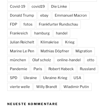
Covid-19
covid19
Die Linke
Donald Trump
ebay
Emmanuel Macron
FDP
fotos
Frankfurter Rundschau
Frankreich
hamburg
handel
Julian Reichelt
Klimakrise
Krieg
Marine Le Pen
Mathias Döpfner
Migration
münchen
Olaf scholz
online-handel
otto
Pandemie
Paris
Robert Habeck
Russland
SPD
Ukraine
Ukraine-Krieg
USA
vierte welle
Willy Brandt
Wladimir Putin
NEUESTE KOMMENTARE