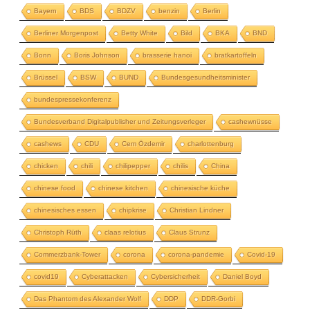
Bayern
BDS
BDZV
benzin
Berlin
Berliner Morgenpost
Betty White
Bild
BKA
BND
Bonn
Boris Johnson
brasserie hanoi
bratkartoffeln
Brüssel
BSW
BUND
Bundesgesundheitsminister
bundespressekonferenz
Bundesverband Digitalpublisher und Zeitungsverleger
cashewnüsse
cashews
CDU
Cem Özdemir
charlottenburg
chicken
chili
chilipepper
chilis
China
chinese food
chinese kitchen
chinesische küche
chinesisches essen
chipkrise
Christian Lindner
Christoph Rüth
claas relotius
Claus Strunz
Commerzbank-Tower
corona
corona-pandemie
Covid-19
covid19
Cyberattacken
Cybersicherheit
Daniel Boyd
Das Phantom des Alexander Wolf
DDP
DDR-Gorbi