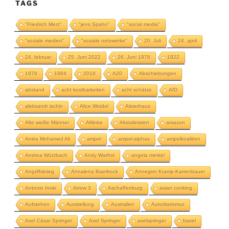
TAGS
"Friedrich Merz"
"jens Spahn"
"social media"
"soziale medien"
"soziale netzwerke"
20. Juli
24. april
24. februar
25. Juni 2022
26. Juni 1976
1922
1976
1984
2019
A20
Abschiebungen
abstand
acht kostbarkeiten
acht schätze
AfD
aleksandr ischin
Alice Weidel
Alsterhaus
Alte weiße Männer
Altlinke
Altstalinisten
amazon
Amira Mohamed Ali
ampel
ampel-alphas
ampelkoalition
Andrea Würzbach
Andy Warhol
angela merkel
Angriffskrieg
Annalena Baerbock
Annegret Kramp-Karrenbauer
Antonio Inoki
Arrow 3
Aschaffenburg
asian cooking
Aufstehen
Ausstellung
Australien
Autoritarismus
Axel Cäsar Springer
Axel Springer
axelspringer
basel