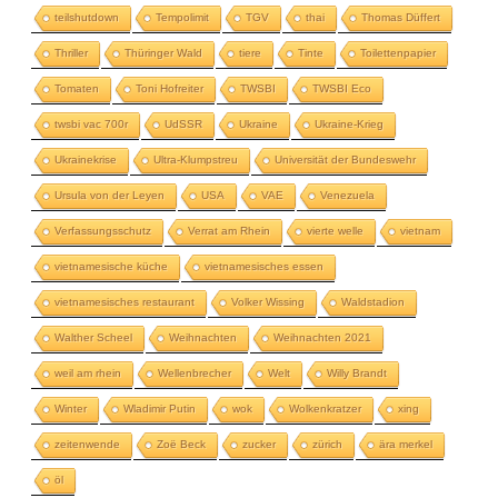
teilshutdown
Tempolimit
TGV
thai
Thomas Düffert
Thriller
Thüringer Wald
tiere
Tinte
Toilettenpapier
Tomaten
Toni Hofreiter
TWSBI
TWSBI Eco
twsbi vac 700r
UdSSR
Ukraine
Ukraine-Krieg
Ukrainekrise
Ultra-Klumpstreu
Universität der Bundeswehr
Ursula von der Leyen
USA
VAE
Venezuela
Verfassungsschutz
Verrat am Rhein
vierte welle
vietnam
vietnamesische küche
vietnamesisches essen
vietnamesisches restaurant
Volker Wissing
Waldstadion
Walther Scheel
Weihnachten
Weihnachten 2021
weil am rhein
Wellenbrecher
Welt
Willy Brandt
Winter
Wladimir Putin
wok
Wolkenkratzer
xing
zeitenwende
Zoë Beck
zucker
zürich
ära merkel
öl