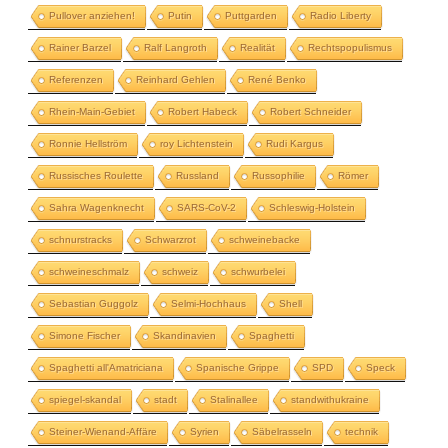
Pullover anziehen!
Putin
Puttgarden
Radio Liberty
Rainer Barzel
Ralf Langroth
Realität
Rechtspopulismus
Referenzen
Reinhard Gehlen
René Benko
Rhein-Main-Gebiet
Robert Habeck
Robert Schneider
Ronnie Hellström
roy Lichtenstein
Rudi Kargus
Russisches Roulette
Russland
Russophilie
Römer
Sahra Wagenknecht
SARS-CoV-2
Schleswig-Holstein
schnurstracks
Schwarzrot
schweinebacke
schweineschmalz
schweiz
schwurbelei
Sebastian Guggolz
Selmi-Hochhaus
Shell
Simone Fischer
Skandinavien
Spaghetti
Spaghetti all'Amatriciana
Spanische Grippe
SPD
Speck
spiegel-skandal
stadt
Stalinallee
standwithukraine
Steiner-Wienand-Affäre
Syrien
Säbelrasseln
technik