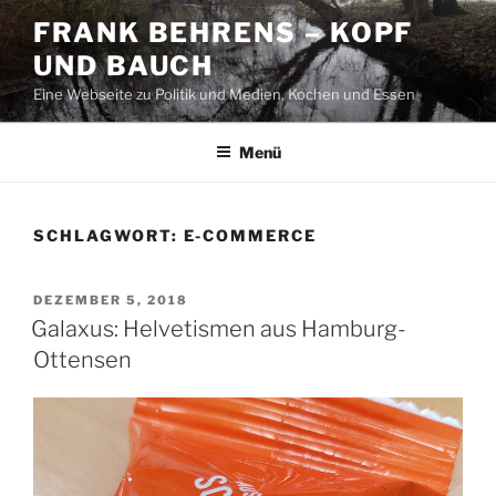
Zum
FRANK BEHRENS – KOPF
Inhalt
UND BAUCH
springen
Eine Webseite zu Politik und Medien, Kochen und Essen
Menü
SCHLAGWORT:
E-COMMERCE
VERÖFFENTLICHT
DEZEMBER 5, 2018
AM
Galaxus: Helvetismen aus Hamburg-
Ottensen