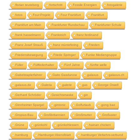
florian teuteberg
fortschritt
Fossile Energien
fotogalerie
fotos
Four-Projekt
Four Frankfurt
Frankfurt
Frankfurt am Main
Frankfurter Rundschau
Frankfurter Schule
frank hasselmann
Frankreich
franz ferdinand
Franz Josef Strauß
franz müntefering
Frieden
Friedensbewegung
Friede Springer
Funke Mediengruppe
Füller
Füllfederhalter
Fünf Jahre
fünfte welle
Gabelstaplerfahrer
Gaito Gasdanow
galaxus
galaxus.ch
galaxus.de
Galeria
galerie
gas
George Orwell
Gerhard Schröder
Gesichtsmaske
gin
Ginnheimer Spargel
gintonic
Golfurlaub
gong bao
Gropius-Bau
Großbritannien
Großmutter
Großvater
Grüne
grünkohl
grünkohlessen
hainan chicken
hamburg
Hamburger Abendblatt
hamburger Verkehrs-verbund