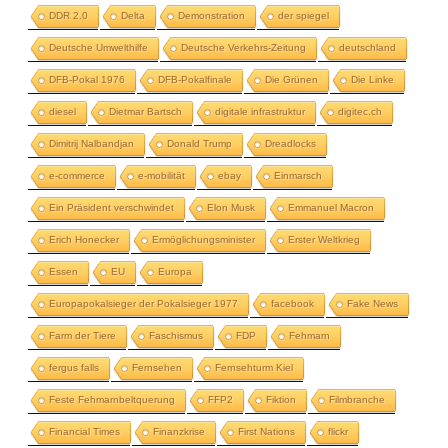
DDR 2.0
Delta
Demonstration
der spiegel
Deutsche Umwelthilfe
Deutsche Verkehrs-Zeitung
deutschland
DFB-Pokal 1976
DFB-Pokalfinale
Die Grünen
Die Linke
diesel
Dietmar Bartsch
digitale infrastruktur
digitec.ch
Dimitrij Nalbandjan
Donald Trump
Dreadlocks
e-commerce
e-mobilität
ebay
Einmarsch
Ein Präsident verschwindet
Elon Musk
Emmanuel Macron
Erich Honecker
Ermöglichungsminister
Erster Weltkrieg
Essen
EU
Europa
Europapokalsieger der Pokalsieger 1977
facebook
Fake News
Farm der Tiere
Faschismus
FDP
Fehmarn
fergus falls
Fernsehen
Fernsehturm Kiel
Feste Fehmarnbeltquerung
FFP2
Fiktion
Filmbranche
Financial Times
Finanzkrise
First Nations
flickr