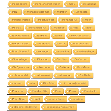
media saturn
mehr fortschritt wagen
menü
metaebene
MH17
Michael kretschmer
Migration
Minnesota
mittlerer westen
mobilfunknetz
Mohamed Ali
Moor
Moskau
Muhammad Ali
münchen
Nato
natur
Neo-Stalinsten
Neukölln
Neuss
New York Times
Niedersachsen
Nikon d600
Nizza
Nord Stream 2
North Stream 2
Norwegen
november
nutzlose dinge
Oberpollinger
offlineshop
Olaf Lies
Olaf scholz
Ole Bjørnmose
oliver herren
Omikron
Omni-Turm
online-handel
online-markt
online-shop
Ost-Berlin
ottensen
otto
Otto John
otto normaljournalist
Pandemie
Paradise City
Paris
Pasta
Paulskirche
Peter Nogly
Politik
porsche-klaus
potsdam
potsdamer stadtwerke
Propaganda-Assistenten