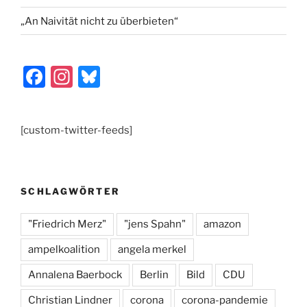
„An Naivität nicht zu überbieten“
F
In
Bl
a
st
u
c
a
e
[custom-twitter-feeds]
e
gr
s
b
a
k
o
m
y
SCHLAGWÖRTER
o
k
"Friedrich Merz"
"jens Spahn"
amazon
ampelkoalition
angela merkel
Annalena Baerbock
Berlin
Bild
CDU
Christian Lindner
corona
corona-pandemie