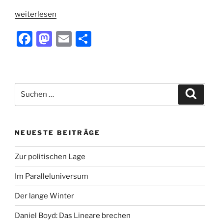
„Galaxus:
weiterlesen
Helvetismen
F
M
E
T
aus
Hamburg-
a
a
m
ei
Ottensen“
c
st
ai
le
e
o
l
n
Suchen
Suche
b
d
nach:
o
o
o
n
NEUESTE BEITRÄGE
k
Zur politischen Lage
Im Paralleluniversum
Der lange Winter
Daniel Boyd: Das Lineare brechen