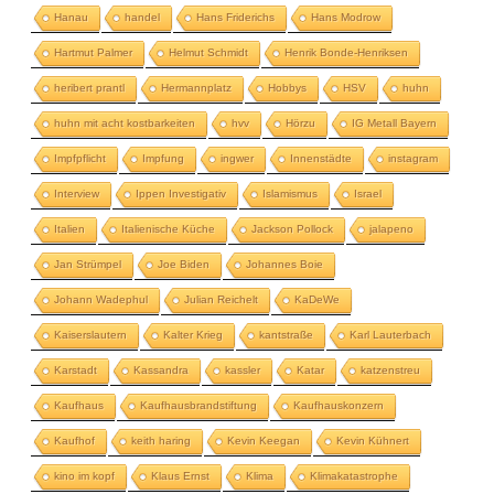
Hanau
handel
Hans Friderichs
Hans Modrow
Hartmut Palmer
Helmut Schmidt
Henrik Bonde-Henriksen
heribert prantl
Hermannplatz
Hobbys
HSV
huhn
huhn mit acht kostbarkeiten
hvv
Hörzu
IG Metall Bayern
Impfpflicht
Impfung
ingwer
Innenstädte
instagram
Interview
Ippen Investigativ
Islamismus
Israel
Italien
Italienische Küche
Jackson Pollock
jalapeno
Jan Strümpel
Joe Biden
Johannes Boie
Johann Wadephul
Julian Reichelt
KaDeWe
Kaiserslautern
Kalter Krieg
kantstraße
Karl Lauterbach
Karstadt
Kassandra
kassler
Katar
katzenstreu
Kaufhaus
Kaufhausbrandstiftung
Kaufhauskonzern
Kaufhof
keith haring
Kevin Keegan
Kevin Kühnert
kino im kopf
Klaus Ernst
Klima
Klimakatastrophe