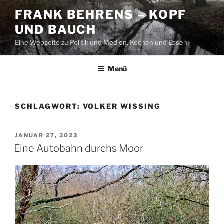
Zum
FRANK BEHRENS – KOPF
Inhalt
UND BAUCH
springen
Eine Webseite zu Politik und Medien, Kochen und Essen
Menü
SCHLAGWORT:
VOLKER WISSING
VERÖFFENTLICHT
JANUAR 27, 2023
AM
Eine Autobahn durchs Moor