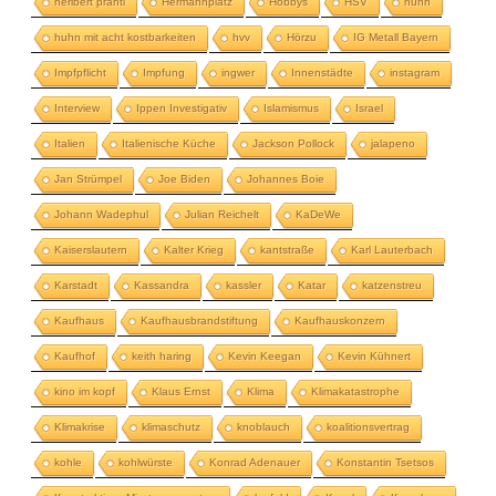
heribert prantl
Hermannplatz
Hobbys
HSV
huhn
huhn mit acht kostbarkeiten
hvv
Hörzu
IG Metall Bayern
Impfpflicht
Impfung
ingwer
Innenstädte
instagram
Interview
Ippen Investigativ
Islamismus
Israel
Italien
Italienische Küche
Jackson Pollock
jalapeno
Jan Strümpel
Joe Biden
Johannes Boie
Johann Wadephul
Julian Reichelt
KaDeWe
Kaiserslautern
Kalter Krieg
kantstraße
Karl Lauterbach
Karstadt
Kassandra
kassler
Katar
katzenstreu
Kaufhaus
Kaufhausbrandstiftung
Kaufhauskonzern
Kaufhof
keith haring
Kevin Keegan
Kevin Kühnert
kino im kopf
Klaus Ernst
Klima
Klimakatastrophe
Klimakrise
klimaschutz
knoblauch
koalitionsvertrag
kohle
kohlwürste
Konrad Adenauer
Konstantin Tsetsos