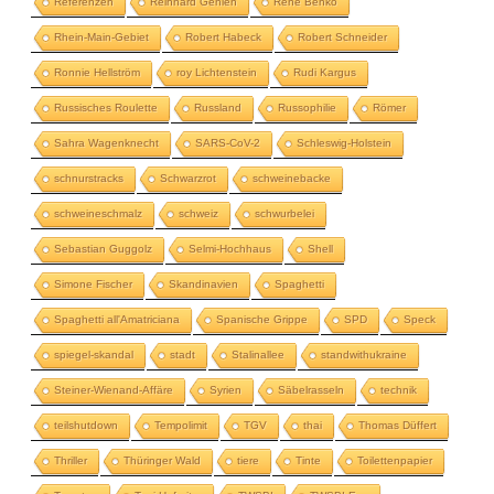
Referenzen
Reinhard Gehlen
René Benko
Rhein-Main-Gebiet
Robert Habeck
Robert Schneider
Ronnie Hellström
roy Lichtenstein
Rudi Kargus
Russisches Roulette
Russland
Russophilie
Römer
Sahra Wagenknecht
SARS-CoV-2
Schleswig-Holstein
schnurstracks
Schwarzrot
schweinebacke
schweineschmalz
schweiz
schwurbelei
Sebastian Guggolz
Selmi-Hochhaus
Shell
Simone Fischer
Skandinavien
Spaghetti
Spaghetti all'Amatriciana
Spanische Grippe
SPD
Speck
spiegel-skandal
stadt
Stalinallee
standwithukraine
Steiner-Wienand-Affäre
Syrien
Säbelrasseln
technik
teilshutdown
Tempolimit
TGV
thai
Thomas Düffert
Thriller
Thüringer Wald
tiere
Tinte
Toilettenpapier