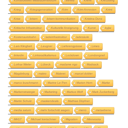
Konstruktives Misstrauensvotum
krefeld
Kreml
Kreuzberg
Krieg
Kriegsgeneration
Krim
Krim-Annexion
Krimi
Krise
krisen
krisen-kommunikation
Kristina Dunz
Kritische Infrastruktur
Kulturelle Aneignung
Kunst
kyjiw
Küstenautobahn
ladeinfrastruktur
ladesäule
Lars Klingbeil
Leugner
Lieferengpässe
Limes
linkedin
Linksradikalismus
Lockdown
Londongrad
Lothar Wieler
Lübeck
madame ngo
Madsack
Magdeburg
makro
Malerei
marcel dobler
marco buschmann
Marine Le Pen
Marion Horn
Marke
Markenstrategie
Marketing
Markus Wolf
Mark Zuckerberg
Martin Schulz
maskendeals
Mathias Döpfner
media saturn
mehr fortschritt wagen
menü
metaebene
MH17
Michael kretschmer
Migration
Minnesota