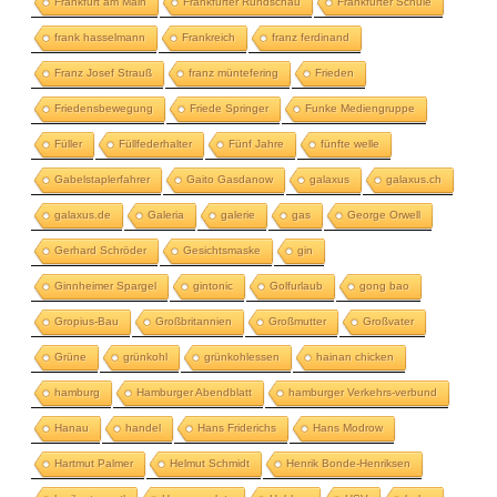
Frankfurt am Main
Frankfurter Rundschau
Frankfurter Schule
frank hasselmann
Frankreich
franz ferdinand
Franz Josef Strauß
franz müntefering
Frieden
Friedensbewegung
Friede Springer
Funke Mediengruppe
Füller
Füllfederhalter
Fünf Jahre
fünfte welle
Gabelstaplerfahrer
Gaito Gasdanow
galaxus
galaxus.ch
galaxus.de
Galeria
galerie
gas
George Orwell
Gerhard Schröder
Gesichtsmaske
gin
Ginnheimer Spargel
gintonic
Golfurlaub
gong bao
Gropius-Bau
Großbritannien
Großmutter
Großvater
Grüne
grünkohl
grünkohlessen
hainan chicken
hamburg
Hamburger Abendblatt
hamburger Verkehrs-verbund
Hanau
handel
Hans Friderichs
Hans Modrow
Hartmut Palmer
Helmut Schmidt
Henrik Bonde-Henriksen