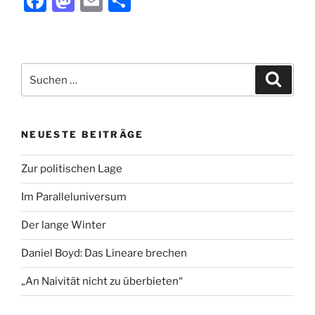
F
M
E
T
Moor“
a
a
m
ei
c
st
ai
le
e
o
l
n
Suchen
Suche
b
d
nach:
o
o
o
n
NEUESTE BEITRÄGE
k
Zur politischen Lage
Im Paralleluniversum
Der lange Winter
Daniel Boyd: Das Lineare brechen
„An Naivität nicht zu überbieten“