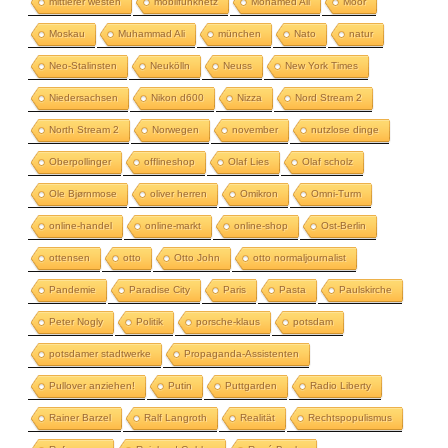
mittlerer westen
mobilfunknetz
Mohamed Ali
Moor
Moskau
Muhammad Ali
münchen
Nato
natur
Neo-Stalinsten
Neukölln
Neuss
New York Times
Niedersachsen
Nikon d600
Nizza
Nord Stream 2
North Stream 2
Norwegen
november
nutzlose dinge
Oberpollinger
offlineshop
Olaf Lies
Olaf scholz
Ole Bjørnmose
oliver herren
Omikron
Omni-Turm
online-handel
online-markt
online-shop
Ost-Berlin
ottensen
otto
Otto John
otto normaljournalist
Pandemie
Paradise City
Paris
Pasta
Paulskirche
Peter Nogly
Politik
porsche-klaus
potsdam
potsdamer stadtwerke
Propaganda-Assistenten
Pullover anziehen!
Putin
Puttgarden
Radio Liberty
Rainer Barzel
Ralf Langroth
Realität
Rechtspopulismus