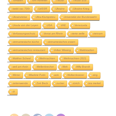
Tomaten
Toni Hofreiter
TWSBI
TWSBI Eco
twsbi vac 700r
UdSSR
Ukraine
Ukraine-Krieg
Ukrainekrise
Ultra-Klumpstreu
Universität der Bundeswehr
Ursula von der Leyen
USA
VAE
Venezuela
Verfassungsschutz
Verrat am Rhein
vierte welle
vietnam
vietnamesische küche
vietnamesisches essen
vietnamesisches restaurant
Volker Wissing
Waldstadion
Walther Scheel
Weihnachten
Weihnachten 2021
weil am rhein
Wellenbrecher
Welt
Willy Brandt
Winter
Wladimir Putin
wok
Wolkenkratzer
xing
zeitenwende
Zoë Beck
zucker
zürich
ära merkel
öl