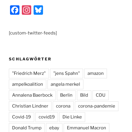
F
In
Bl
a
st
u
c
a
e
[custom-twitter-feeds]
e
gr
s
b
a
k
o
m
y
SCHLAGWÖRTER
o
k
"Friedrich Merz"
"jens Spahn"
amazon
ampelkoalition
angela merkel
Annalena Baerbock
Berlin
Bild
CDU
Christian Lindner
corona
corona-pandemie
Covid-19
covid19
Die Linke
Donald Trump
ebay
Emmanuel Macron