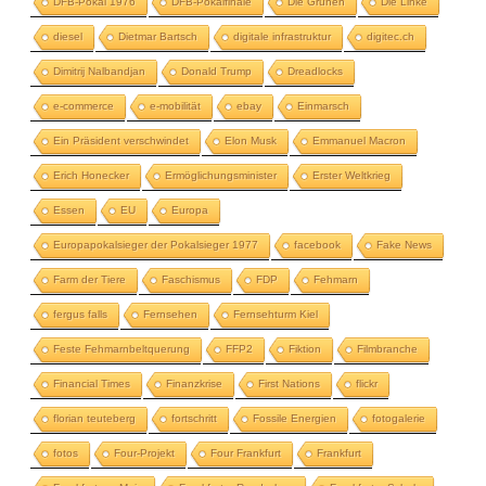
DFB-Pokal 1976
DFB-Pokalfinale
Die Grünen
Die Linke
diesel
Dietmar Bartsch
digitale infrastruktur
digitec.ch
Dimitrij Nalbandjan
Donald Trump
Dreadlocks
e-commerce
e-mobilität
ebay
Einmarsch
Ein Präsident verschwindet
Elon Musk
Emmanuel Macron
Erich Honecker
Ermöglichungsminister
Erster Weltkrieg
Essen
EU
Europa
Europapokalsieger der Pokalsieger 1977
facebook
Fake News
Farm der Tiere
Faschismus
FDP
Fehmarn
fergus falls
Fernsehen
Fernsehturm Kiel
Feste Fehmarnbeltquerung
FFP2
Fiktion
Filmbranche
Financial Times
Finanzkrise
First Nations
flickr
florian teuteberg
fortschritt
Fossile Energien
fotogalerie
fotos
Four-Projekt
Four Frankfurt
Frankfurt