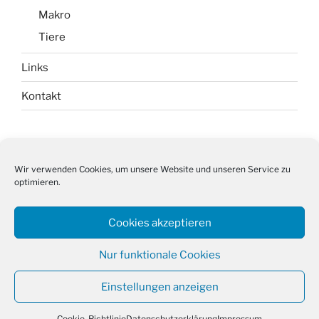
Makro
Tiere
Links
Kontakt
Impressum
Wir verwenden Cookies, um unsere Website und unseren Service zu
optimieren.
Datenschutz
Cookie-Richtlinie (EU)
Cookies akzeptieren
Nur funktionale Cookies
Einstellungen anzeigen
Datenschutzerklärung
Stolz präsentiert von WordPress
Cookie-Richtlinie
Datenschutzerklärung
Impressum