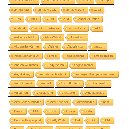
"soziale medien"
"soziale netzwerke"
20. Juli
24. april
24. februar
25. Juni 2022
26. Juni 1976
1922
1976
1984
2019
A20
Abschiebungen
abstand
acht kostbarkeiten
acht schätze
AfD
aleksandr ischin
Alice Weidel
Alsterhaus
Alte weiße Männer
Altlinke
Altstalinisten
amazon
Amira Mohamed Ali
ampel
ampel-alphas
ampelkoalition
Andrea Würzbach
Andy Warhol
angela merkel
Angriffskrieg
Annalena Baerbock
Annegret Kramp-Karrenbauer
Antonio Inoki
Arrow 3
Aschaffenburg
asian cooking
Aufstehen
Ausstellung
Australien
Autoritarismus
Axel Cäsar Springer
Axel Springer
axelspringer
basel
Bayern
BDS
BDZV
benzin
Berlin
Berliner Morgenpost
Betty White
Bild
BKA
BND