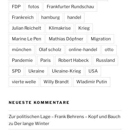
FDP
fotos
Frankfurter Rundschau
Frankreich
hamburg
handel
Julian Reichelt
Klimakrise
Krieg
Marine Le Pen
Mathias Döpfner
Migration
münchen
Olaf scholz
online-handel
otto
Pandemie
Paris
Robert Habeck
Russland
SPD
Ukraine
Ukraine-Krieg
USA
vierte welle
Willy Brandt
Wladimir Putin
NEUESTE KOMMENTARE
Zur politischen Lage – Frank Behrens – Kopf und Bauch
zu
Der lange Winter