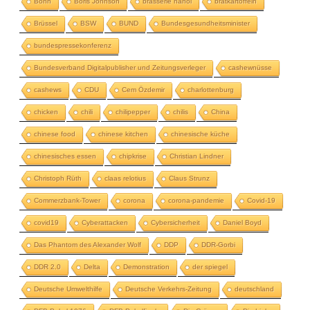
Bonn
Boris Johnson
brasserie hanoi
bratkartoffeln
Brüssel
BSW
BUND
Bundesgesundheitsminister
bundespressekonferenz
Bundesverband Digitalpublisher und Zeitungsverleger
cashewnüsse
cashews
CDU
Cem Özdemir
charlottenburg
chicken
chili
chilipepper
chilis
China
chinese food
chinese kitchen
chinesische küche
chinesisches essen
chipkrise
Christian Lindner
Christoph Rüth
claas relotius
Claus Strunz
Commerzbank-Tower
corona
corona-pandemie
Covid-19
covid19
Cyberattacken
Cybersicherheit
Daniel Boyd
Das Phantom des Alexander Wolf
DDP
DDR-Gorbi
DDR 2.0
Delta
Demonstration
der spiegel
Deutsche Umwelthilfe
Deutsche Verkehrs-Zeitung
deutschland