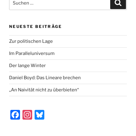
Suche
b
d
nach:
o
o
o
n
NEUESTE BEITRÄGE
k
Zur politischen Lage
Im Paralleluniversum
Der lange Winter
Daniel Boyd: Das Lineare brechen
„An Naivität nicht zu überbieten“
F
In
Bl
a
st
u
c
a
e