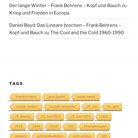
Der lange Winter – Frank Behrens – Kopf und Bauch
zu
Krieg und Frieden in Europa
Daniel Boyd: Das Lineare brechen – Frank Behrens –
Kopf und Bauch
zu
The Cool and the Cold 1960-1990
TAGS
"Friedrich Merz"
"jens Spahn"
"social media"
"soziale medien"
"soziale netzwerke"
20. Juli
24. april
24. februar
25. Juni 2022
26. Juni 1976
1922
1976
1984
2019
A20
Abschiebungen
abstand
acht kostbarkeiten
acht schätze
AfD