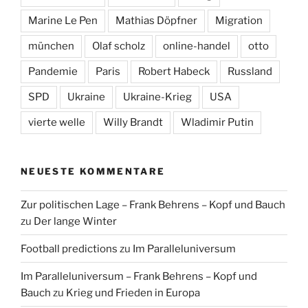
Marine Le Pen
Mathias Döpfner
Migration
münchen
Olaf scholz
online-handel
otto
Pandemie
Paris
Robert Habeck
Russland
SPD
Ukraine
Ukraine-Krieg
USA
vierte welle
Willy Brandt
Wladimir Putin
NEUESTE KOMMENTARE
Zur politischen Lage – Frank Behrens – Kopf und Bauch
zu
Der lange Winter
Football predictions
zu
Im Paralleluniversum
Im Paralleluniversum – Frank Behrens – Kopf und
Bauch
zu
Krieg und Frieden in Europa