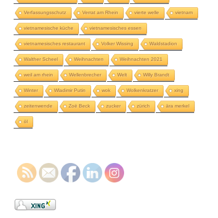
Verfassungsschutz
Verrat am Rhein
vierte welle
vietnam
vietnamesische küche
vietnamesisches essen
vietnamesisches restaurant
Volker Wissing
Waldstadion
Walther Scheel
Weihnachten
Weihnachten 2021
weil am rhein
Wellenbrecher
Welt
Willy Brandt
Winter
Wladimir Putin
wok
Wolkenkratzer
xing
zeitenwende
Zoë Beck
zucker
zürich
ära merkel
öl