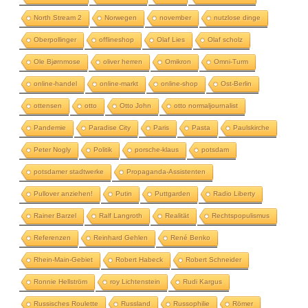
North Stream 2
Norwegen
november
nutzlose dinge
Oberpollinger
offlineshop
Olaf Lies
Olaf scholz
Ole Bjørnmose
oliver herren
Omikron
Omni-Turm
online-handel
online-markt
online-shop
Ost-Berlin
ottensen
otto
Otto John
otto normaljournalist
Pandemie
Paradise City
Paris
Pasta
Paulskirche
Peter Nogly
Politik
porsche-klaus
potsdam
potsdamer stadtwerke
Propaganda-Assistenten
Pullover anziehen!
Putin
Puttgarden
Radio Liberty
Rainer Barzel
Ralf Langroth
Realität
Rechtspopulismus
Referenzen
Reinhard Gehlen
René Benko
Rhein-Main-Gebiet
Robert Habeck
Robert Schneider
Ronnie Hellström
roy Lichtenstein
Rudi Kargus
Russisches Roulette
Russland
Russophilie
Römer