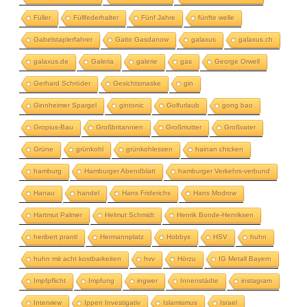
Füller
Füllfederhalter
Fünf Jahre
fünfte welle
Gabelstaplerfahrer
Gaito Gasdanow
galaxus
galaxus.ch
galaxus.de
Galeria
galerie
gas
George Orwell
Gerhard Schröder
Gesichtsmaske
gin
Ginnheimer Spargel
gintonic
Golfurlaub
gong bao
Gropius-Bau
Großbritannien
Großmutter
Großvater
Grüne
grünkohl
grünkohlessen
hainan chicken
hamburg
Hamburger Abendblatt
hamburger Verkehrs-verbund
Hanau
handel
Hans Friderichs
Hans Modrow
Hartmut Palmer
Helmut Schmidt
Henrik Bonde-Henriksen
heribert prantl
Hermannplatz
Hobbys
HSV
huhn
huhn mit acht kostbarkeiten
hvv
Hörzu
IG Metall Bayern
Impfpflicht
Impfung
ingwer
Innenstädte
instagram
Interview
Ippen Investigativ
Islamismus
Israel