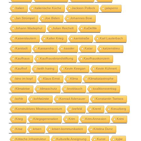
Italien
Italienische Küche
Jackson Pollock
jalapeno
Jan Strümpel
Joe Biden
Johannes Boie
Johann Wadephul
Julian Reichelt
KaDeWe
Kaiserslautern
Kalter Krieg
kantstraße
Karl Lauterbach
Karstadt
Kassandra
kassler
Katar
katzenstreu
Kaufhaus
Kaufhausbrandstiftung
Kaufhauskonzern
Kaufhof
keith haring
Kevin Keegan
Kevin Kühnert
kino im kopf
Klaus Ernst
Klima
Klimakatastrophe
Klimakrise
klimaschutz
knoblauch
koalitionsvertrag
kohle
kohlwürste
Konrad Adenauer
Konstantin Tsetsos
Konstruktives Misstrauensvotum
krefeld
Kreml
Kreuzberg
Krieg
Kriegsgeneration
Krim
Krim-Annexion
Krimi
Krise
krisen
krisen-kommunikation
Kristina Dunz
Kritische Infrastruktur
Kulturelle Aneignung
Kunst
kyjiw