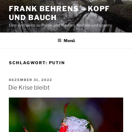
Zum
FRANK BEHRENS – KOPF
Inhalt
UND BAUCH
springen
Eine Webseite zu Politik und Medien, Kochen und Essen
Menü
SCHLAGWORT:
PUTIN
VERÖFFENTLICHT
DEZEMBER 31, 2022
AM
Die Krise bleibt