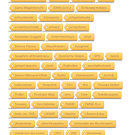
Sahra Wagenknecht
SARS-CoV-2
Schleswig-Holstein
schnurstracks
Schwarzrot
schweinebacke
schweineschmalz
schweiz
schwurbelei
Sebastian Guggolz
Selmi-Hochhaus
Shell
Simone Fischer
Skandinavien
Spaghetti
Spaghetti all'Amatriciana
Spanische Grippe
SPD
Speck
spiegel-skandal
stadt
Stalinallee
standwithukraine
Steiner-Wienand-Affäre
Syrien
Säbelrasseln
technik
teilshutdown
Tempolimit
TGV
thai
Thomas Düffert
Thriller
Thüringer Wald
tiere
Tinte
Toilettenpapier
Tomaten
Toni Hofreiter
TWSBI
TWSBI Eco
twsbi vac 700r
UdSSR
Ukraine
Ukraine-Krieg
Ukrainekrise
Ultra-Klumpstreu
Universität der Bundeswehr
Ursula von der Leyen
USA
VAE
Venezuela