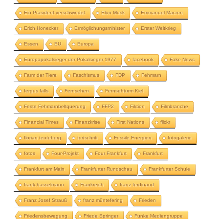
Ein Präsident verschwindet
Elon Musk
Emmanuel Macron
Erich Honecker
Ermöglichungsminister
Erster Weltkrieg
Essen
EU
Europa
Europapokalsieger der Pokalsieger 1977
facebook
Fake News
Farm der Tiere
Faschismus
FDP
Fehmarn
fergus falls
Fernsehen
Fernsehturm Kiel
Feste Fehmarnbeltquerung
FFP2
Fiktion
Filmbranche
Financial Times
Finanzkrise
First Nations
flickr
florian teuteberg
fortschritt
Fossile Energien
fotogalerie
fotos
Four-Projekt
Four Frankfurt
Frankfurt
Frankfurt am Main
Frankfurter Rundschau
Frankfurter Schule
frank hasselmann
Frankreich
franz ferdinand
Franz Josef Strauß
franz müntefering
Frieden
Friedensbewegung
Friede Springer
Funke Mediengruppe