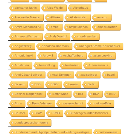
aleksandr ischin
Alice Weidel
Alsterhaus
Alte weiße Männer
Altlinke
Altstalinisten
amazon
Amira Mohamed Ali
ampel
ampel-alphas
ampelkoalition
Andrea Würzbach
Andy Warhol
angela merkel
Angriffskrieg
Annalena Baerbock
Annegret Kramp-Karrenbauer
Antonio Inoki
Arrow 3
Aschaffenburg
asian cooking
Aufstehen
Ausstellung
Australien
Autoritarismus
Axel Cäsar Springer
Axel Springer
axelspringer
basel
Bayern
BDS
BDZV
benzin
Berlin
Berliner Morgenpost
Betty White
Bild
BKA
BND
Bonn
Boris Johnson
brasserie hanoi
bratkartoffeln
Brüssel
BSW
BUND
Bundesgesundheitsminister
bundespressekonferenz
Bundesverband Digitalpublisher und Zeitungsverleger
cashewnüsse