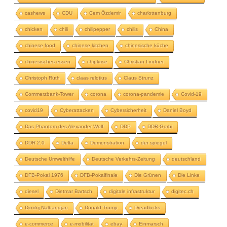
cashews
CDU
Cem Özdemir
charlottenburg
chicken
chili
chilipepper
chilis
China
chinese food
chinese kitchen
chinesische küche
chinesisches essen
chipkrise
Christian Lindner
Christoph Rüth
claas relotius
Claus Strunz
Commerzbank-Tower
corona
corona-pandemie
Covid-19
covid19
Cyberattacken
Cybersicherheit
Daniel Boyd
Das Phantom des Alexander Wolf
DDP
DDR-Gorbi
DDR 2.0
Delta
Demonstration
der spiegel
Deutsche Umwelthilfe
Deutsche Verkehrs-Zeitung
deutschland
DFB-Pokal 1976
DFB-Pokalfinale
Die Grünen
Die Linke
diesel
Dietmar Bartsch
digitale infrastruktur
digitec.ch
Dimitrij Nalbandjan
Donald Trump
Dreadlocks
e-commerce
e-mobilität
ebay
Einmarsch