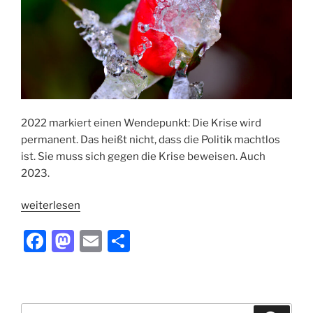
2022 markiert einen Wendepunkt: Die Krise wird
permanent. Das heißt nicht, dass die Politik machtlos
ist. Sie muss sich gegen die Krise beweisen. Auch
2023.
„Die
weiterlesen
Krise
F
M
E
T
bleibt“
a
a
m
ei
c
st
ai
le
e
o
l
n
Suchen