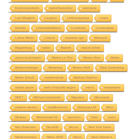
Küstenautobahn
ladeinfrastruktur
ladesäule
Lars Klingbeil
Leugner
Lieferengpässe
Limes
linkedin
Linksradikalismus
Lockdown
Londongrad
Lothar Wieler
Lübeck
madame ngo
Madsack
Magdeburg
makro
Malerei
marcel dobler
marco buschmann
Marine Le Pen
Marion Horn
Marke
Markenstrategie
Marketing
Markus Wolf
Mark Zuckerberg
Martin Schulz
maskendeals
Mathias Döpfner
media saturn
mehr fortschritt wagen
menü
metaebene
MH17
Michael kretschmer
Migration
Minnesota
mittlerer westen
mobilfunknetz
Mohamed Ali
Moor
Moskau
Muhammad Ali
münchen
Nato
natur
Neo-Stalinsten
Neukölln
Neuss
New York Times
Niedersachsen
Nikon d600
Nizza
Nord Stream 2