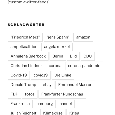
[custom-twitter-feeds]
e
gr
s
b
a
k
o
m
y
SCHLAGWÖRTER
o
k
"Friedrich Merz"
"jens Spahn"
amazon
ampelkoalition
angela merkel
Annalena Baerbock
Berlin
Bild
CDU
Christian Lindner
corona
corona-pandemie
Covid-19
covid19
Die Linke
Donald Trump
ebay
Emmanuel Macron
FDP
fotos
Frankfurter Rundschau
Frankreich
hamburg
handel
Julian Reichelt
Klimakrise
Krieg