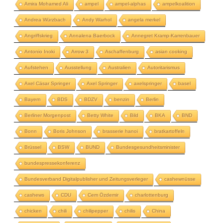
Amira Mohamed Ali
ampel
ampel-alphas
ampelkoalition
Andrea Würzbach
Andy Warhol
angela merkel
Angriffskrieg
Annalena Baerbock
Annegret Kramp-Karrenbauer
Antonio Inoki
Arrow 3
Aschaffenburg
asian cooking
Aufstehen
Ausstellung
Australien
Autoritarismus
Axel Cäsar Springer
Axel Springer
axelspringer
basel
Bayern
BDS
BDZV
benzin
Berlin
Berliner Morgenpost
Betty White
Bild
BKA
BND
Bonn
Boris Johnson
brasserie hanoi
bratkartoffeln
Brüssel
BSW
BUND
Bundesgesundheitsminister
bundespressekonferenz
Bundesverband Digitalpublisher und Zeitungsverleger
cashewnüsse
cashews
CDU
Cem Özdemir
charlottenburg
chicken
chili
chilipepper
chilis
China