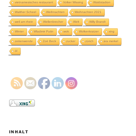
vietnamesisches restaurant
Volker Wissing
Waldstadion
Walther Scheel
Weihnachten
Weihnachten 2021
weil am rhein
Wellenbrecher
Welt
Willy Brandt
Winter
Wladimir Putin
wok
Wolkenkratzer
xing
zeitenwende
Zoë Beck
zucker
zürich
ära merkel
öl
INHALT