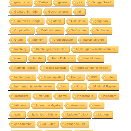
galaxus.de
Galeria
galerie
gas
George Orwell
Gerhard Schröder
Gesichtsmaske
gin
Ginnheimer Spargel
gintonic
Golfurlaub
gong bao
Gropius-Bau
Großbritannien
Großmutter
Großvater
Grüne
grünkohl
grünkohlessen
hainan chicken
hamburg
Hamburger Abendblatt
hamburger Verkehrs-verbund
Hanau
handel
Hans Friderichs
Hans Modrow
Hartmut Palmer
Helmut Schmidt
Henrik Bonde-Henriksen
heribert prantl
Hermannplatz
Hobbys
HSV
huhn
huhn mit acht kostbarkeiten
hvv
Hörzu
IG Metall Bayern
Impfpflicht
Impfung
ingwer
Innenstädte
instagram
Interview
Ippen Investigativ
Islamismus
Israel
Italien
Italienische Küche
Jackson Pollock
jalapeno
Jan Strümpel
Joe Biden
Johannes Boie