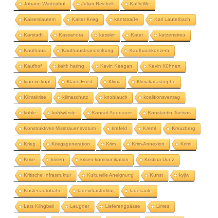
Johann Wadephul
Julian Reichelt
KaDeWe
Kaiserslautern
Kalter Krieg
kantstraße
Karl Lauterbach
Karstadt
Kassandra
kassler
Katar
katzenstreu
Kaufhaus
Kaufhausbrandstiftung
Kaufhauskonzern
Kaufhof
keith haring
Kevin Keegan
Kevin Kühnert
kino im kopf
Klaus Ernst
Klima
Klimakatastrophe
Klimakrise
klimaschutz
knoblauch
koalitionsvertrag
kohle
kohlwürste
Konrad Adenauer
Konstantin Tsetsos
Konstruktives Misstrauensvotum
krefeld
Kreml
Kreuzberg
Krieg
Kriegsgeneration
Krim
Krim-Annexion
Krimi
Krise
krisen
krisen-kommunikation
Kristina Dunz
Kritische Infrastruktur
Kulturelle Aneignung
Kunst
kyjiw
Küstenautobahn
ladeinfrastruktur
ladesäule
Lars Klingbeil
Leugner
Lieferengpässe
Limes