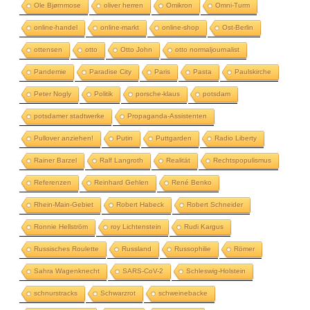
Ole Bjørnmose
oliver herren
Omikron
Omni-Turm
online-handel
online-markt
online-shop
Ost-Berlin
ottensen
otto
Otto John
otto normaljournalist
Pandemie
Paradise City
Paris
Pasta
Paulskirche
Peter Nogly
Politik
porsche-klaus
potsdam
potsdamer stadtwerke
Propaganda-Assistenten
Pullover anziehen!
Putin
Puttgarden
Radio Liberty
Rainer Barzel
Ralf Langroth
Realität
Rechtspopulismus
Referenzen
Reinhard Gehlen
René Benko
Rhein-Main-Gebiet
Robert Habeck
Robert Schneider
Ronnie Hellström
roy Lichtenstein
Rudi Kargus
Russisches Roulette
Russland
Russophilie
Römer
Sahra Wagenknecht
SARS-CoV-2
Schleswig-Holstein
schnurstracks
Schwarzrot
schweinebacke