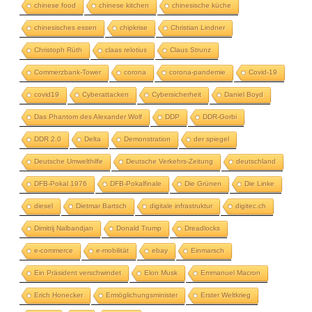
chinese food
chinese kitchen
chinesische küche
chinesisches essen
chipkrise
Christian Lindner
Christoph Rüth
claas relotius
Claus Strunz
Commerzbank-Tower
corona
corona-pandemie
Covid-19
covid19
Cyberattacken
Cybersicherheit
Daniel Boyd
Das Phantom des Alexander Wolf
DDP
DDR-Gorbi
DDR 2.0
Delta
Demonstration
der spiegel
Deutsche Umwelthilfe
Deutsche Verkehrs-Zeitung
deutschland
DFB-Pokal 1976
DFB-Pokalfinale
Die Grünen
Die Linke
diesel
Dietmar Bartsch
digitale infrastruktur
digitec.ch
Dimitrij Nalbandjan
Donald Trump
Dreadlocks
e-commerce
e-mobilität
ebay
Einmarsch
Ein Präsident verschwindet
Elon Musk
Emmanuel Macron
Erich Honecker
Ermöglichungsminister
Erster Weltkrieg