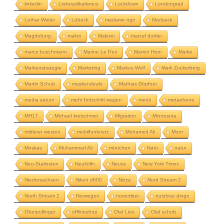
linkedin
Linksradikalismus
Lockdown
Londongrad
Lothar Wieler
Lübeck
madame ngo
Madsack
Magdeburg
makro
Malerei
marcel dobler
marco buschmann
Marine Le Pen
Marion Horn
Marke
Markenstrategie
Marketing
Markus Wolf
Mark Zuckerberg
Martin Schulz
maskendeals
Mathias Döpfner
media saturn
mehr fortschritt wagen
menü
metaebene
MH17
Michael kretschmer
Migration
Minnesota
mittlerer westen
mobilfunknetz
Mohamed Ali
Moor
Moskau
Muhammad Ali
münchen
Nato
natur
Neo-Stalinsten
Neukölln
Neuss
New York Times
Niedersachsen
Nikon d600
Nizza
Nord Stream 2
North Stream 2
Norwegen
november
nutzlose dinge
Oberpollinger
offlineshop
Olaf Lies
Olaf scholz