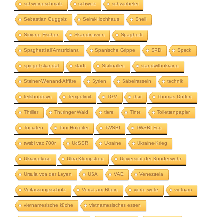
schweineschmalz
schweiz
schwurbelei
Sebastian Guggolz
Selmi-Hochhaus
Shell
Simone Fischer
Skandinavien
Spaghetti
Spaghetti all'Amatriciana
Spanische Grippe
SPD
Speck
spiegel-skandal
stadt
Stalinallee
standwithukraine
Steiner-Wienand-Affäre
Syrien
Säbelrasseln
technik
teilshutdown
Tempolimit
TGV
thai
Thomas Düffert
Thriller
Thüringer Wald
tiere
Tinte
Toilettenpapier
Tomaten
Toni Hofreiter
TWSBI
TWSBI Eco
twsbi vac 700r
UdSSR
Ukraine
Ukraine-Krieg
Ukrainekrise
Ultra-Klumpstreu
Universität der Bundeswehr
Ursula von der Leyen
USA
VAE
Venezuela
Verfassungsschutz
Verrat am Rhein
vierte welle
vietnam
vietnamesische küche
vietnamesisches essen