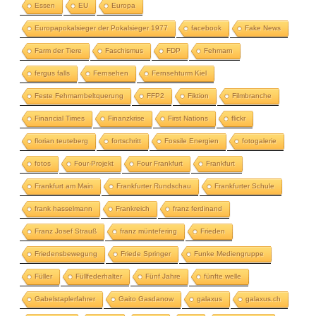
Essen
EU
Europa
Europapokalsieger der Pokalsieger 1977
facebook
Fake News
Farm der Tiere
Faschismus
FDP
Fehmarn
fergus falls
Fernsehen
Fernsehturm Kiel
Feste Fehmarnbeltquerung
FFP2
Fiktion
Filmbranche
Financial Times
Finanzkrise
First Nations
flickr
florian teuteberg
fortschritt
Fossile Energien
fotogalerie
fotos
Four-Projekt
Four Frankfurt
Frankfurt
Frankfurt am Main
Frankfurter Rundschau
Frankfurter Schule
frank hasselmann
Frankreich
franz ferdinand
Franz Josef Strauß
franz müntefering
Frieden
Friedensbewegung
Friede Springer
Funke Mediengruppe
Füller
Füllfederhalter
Fünf Jahre
fünfte welle
Gabelstaplerfahrer
Gaito Gasdanow
galaxus
galaxus.ch