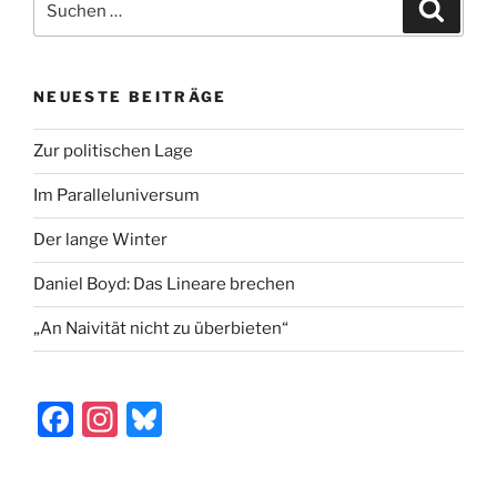
Suche
b
d
nach:
o
o
o
n
NEUESTE BEITRÄGE
k
Zur politischen Lage
Im Paralleluniversum
Der lange Winter
Daniel Boyd: Das Lineare brechen
„An Naivität nicht zu überbieten“
F
In
Bl
a
st
u
c
a
e