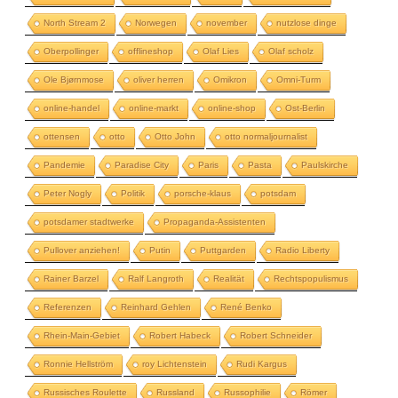
North Stream 2
Norwegen
november
nutzlose dinge
Oberpollinger
offlineshop
Olaf Lies
Olaf scholz
Ole Bjørnmose
oliver herren
Omikron
Omni-Turm
online-handel
online-markt
online-shop
Ost-Berlin
ottensen
otto
Otto John
otto normaljournalist
Pandemie
Paradise City
Paris
Pasta
Paulskirche
Peter Nogly
Politik
porsche-klaus
potsdam
potsdamer stadtwerke
Propaganda-Assistenten
Pullover anziehen!
Putin
Puttgarden
Radio Liberty
Rainer Barzel
Ralf Langroth
Realität
Rechtspopulismus
Referenzen
Reinhard Gehlen
René Benko
Rhein-Main-Gebiet
Robert Habeck
Robert Schneider
Ronnie Hellström
roy Lichtenstein
Rudi Kargus
Russisches Roulette
Russland
Russophilie
Römer