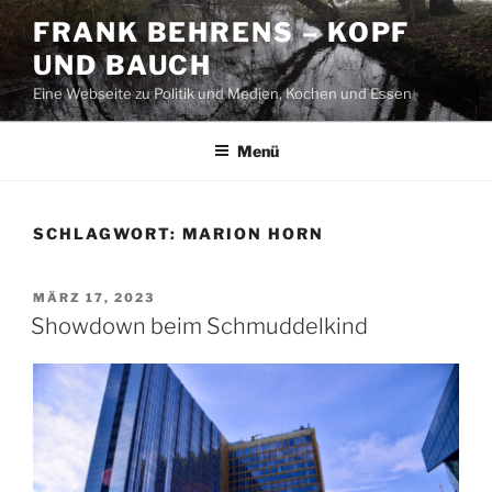
Zum
FRANK BEHRENS – KOPF
Inhalt
UND BAUCH
springen
Eine Webseite zu Politik und Medien, Kochen und Essen
Menü
SCHLAGWORT:
MARION HORN
VERÖFFENTLICHT
MÄRZ 17, 2023
AM
Showdown beim Schmuddelkind