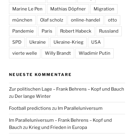
Marine Le Pen
Mathias Döpfner
Migration
münchen
Olaf scholz
online-handel
otto
Pandemie
Paris
Robert Habeck
Russland
SPD
Ukraine
Ukraine-Krieg
USA
vierte welle
Willy Brandt
Wladimir Putin
NEUESTE KOMMENTARE
Zur politischen Lage – Frank Behrens – Kopf und Bauch
zu
Der lange Winter
Football predictions
zu
Im Paralleluniversum
Im Paralleluniversum – Frank Behrens – Kopf und
Bauch
zu
Krieg und Frieden in Europa