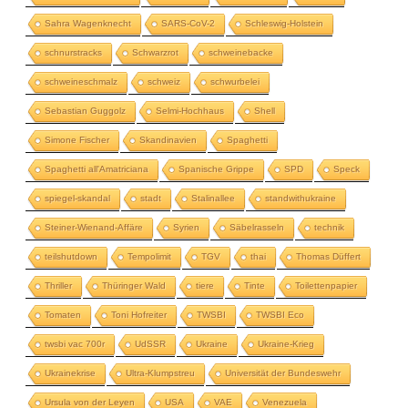
Sahra Wagenknecht
SARS-CoV-2
Schleswig-Holstein
schnurstracks
Schwarzrot
schweinebacke
schweineschmalz
schweiz
schwurbelei
Sebastian Guggolz
Selmi-Hochhaus
Shell
Simone Fischer
Skandinavien
Spaghetti
Spaghetti all'Amatriciana
Spanische Grippe
SPD
Speck
spiegel-skandal
stadt
Stalinallee
standwithukraine
Steiner-Wienand-Affäre
Syrien
Säbelrasseln
technik
teilshutdown
Tempolimit
TGV
thai
Thomas Düffert
Thriller
Thüringer Wald
tiere
Tinte
Toilettenpapier
Tomaten
Toni Hofreiter
TWSBI
TWSBI Eco
twsbi vac 700r
UdSSR
Ukraine
Ukraine-Krieg
Ukrainekrise
Ultra-Klumpstreu
Universität der Bundeswehr
Ursula von der Leyen
USA
VAE
Venezuela