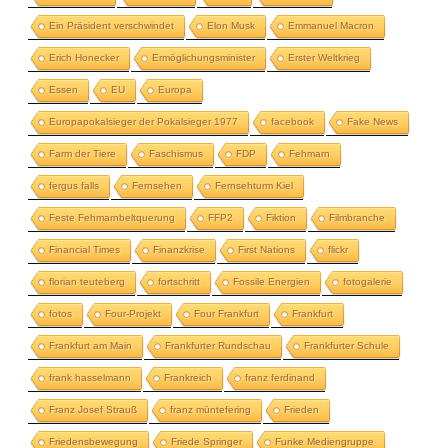
Ein Präsident verschwindet
Elon Musk
Emmanuel Macron
Erich Honecker
Ermöglichungsminister
Erster Weltkrieg
Essen
EU
Europa
Europapokalsieger der Pokalsieger 1977
facebook
Fake News
Farm der Tiere
Faschismus
FDP
Fehmarn
fergus falls
Fernsehen
Fernsehturm Kiel
Feste Fehmarnbeltquerung
FFP2
Fiktion
Filmbranche
Financial Times
Finanzkrise
First Nations
flickr
florian teuteberg
fortschritt
Fossile Energien
fotogalerie
fotos
Four-Projekt
Four Frankfurt
Frankfurt
Frankfurt am Main
Frankfurter Rundschau
Frankfurter Schule
frank hasselmann
Frankreich
franz ferdinand
Franz Josef Strauß
franz müntefering
Frieden
Friedensbewegung
Friede Springer
Funke Mediengruppe