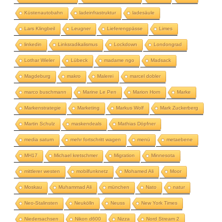
Küstenautobahn
ladeinfrastruktur
ladesäule
Lars Klingbeil
Leugner
Lieferengpässe
Limes
linkedin
Linksradikalismus
Lockdown
Londongrad
Lothar Wieler
Lübeck
madame ngo
Madsack
Magdeburg
makro
Malerei
marcel dobler
marco buschmann
Marine Le Pen
Marion Horn
Marke
Markenstrategie
Marketing
Markus Wolf
Mark Zuckerberg
Martin Schulz
maskendeals
Mathias Döpfner
media saturn
mehr fortschritt wagen
menü
metaebene
MH17
Michael kretschmer
Migration
Minnesota
mittlerer westen
mobilfunknetz
Mohamed Ali
Moor
Moskau
Muhammad Ali
münchen
Nato
natur
Neo-Stalinsten
Neukölln
Neuss
New York Times
Niedersachsen
Nikon d600
Nizza
Nord Stream 2