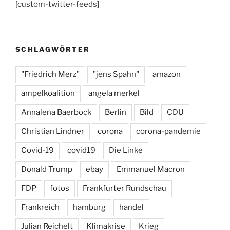
[custom-twitter-feeds]
e
gr
s
b
a
k
o
m
y
SCHLAGWÖRTER
o
k
"Friedrich Merz"
"jens Spahn"
amazon
ampelkoalition
angela merkel
Annalena Baerbock
Berlin
Bild
CDU
Christian Lindner
corona
corona-pandemie
Covid-19
covid19
Die Linke
Donald Trump
ebay
Emmanuel Macron
FDP
fotos
Frankfurter Rundschau
Frankreich
hamburg
handel
Julian Reichelt
Klimakrise
Krieg