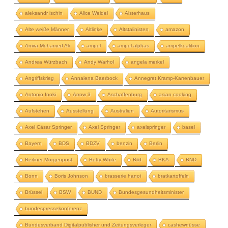
aleksandr ischin
Alice Weidel
Alsterhaus
Alte weiße Männer
Altlinke
Altstalinisten
amazon
Amira Mohamed Ali
ampel
ampel-alphas
ampelkoalition
Andrea Würzbach
Andy Warhol
angela merkel
Angriffskrieg
Annalena Baerbock
Annegret Kramp-Karrenbauer
Antonio Inoki
Arrow 3
Aschaffenburg
asian cooking
Aufstehen
Ausstellung
Australien
Autoritarismus
Axel Cäsar Springer
Axel Springer
axelspringer
basel
Bayern
BDS
BDZV
benzin
Berlin
Berliner Morgenpost
Betty White
Bild
BKA
BND
Bonn
Boris Johnson
brasserie hanoi
bratkartoffeln
Brüssel
BSW
BUND
Bundesgesundheitsminister
bundespressekonferenz
Bundesverband Digitalpublisher und Zeitungsverleger
cashewnüsse