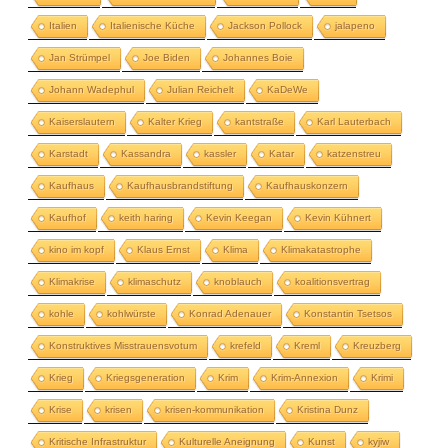
Italien
Italienische Küche
Jackson Pollock
jalapeno
Jan Strümpel
Joe Biden
Johannes Boie
Johann Wadephul
Julian Reichelt
KaDeWe
Kaiserslautern
Kalter Krieg
kantstraße
Karl Lauterbach
Karstadt
Kassandra
kassler
Katar
katzenstreu
Kaufhaus
Kaufhausbrandstiftung
Kaufhauskonzern
Kaufhof
keith haring
Kevin Keegan
Kevin Kühnert
kino im kopf
Klaus Ernst
Klima
Klimakatastrophe
Klimakrise
klimaschutz
knoblauch
koalitionsvertrag
kohle
kohlwürste
Konrad Adenauer
Konstantin Tsetsos
Konstruktives Misstrauensvotum
krefeld
Kreml
Kreuzberg
Krieg
Kriegsgeneration
Krim
Krim-Annexion
Krimi
Krise
krisen
krisen-kommunikation
Kristina Dunz
Kritische Infrastruktur
Kulturelle Aneignung
Kunst
kyjiw