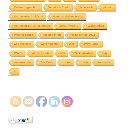
Verfassungsschutz
Verrat am Rhein
vierte welle
vietnam
vietnamesische küche
vietnamesisches essen
vietnamesisches restaurant
Volker Wissing
Waldstadion
Walther Scheel
Weihnachten
Weihnachten 2021
weil am rhein
Wellenbrecher
Welt
Willy Brandt
Winter
Wladimir Putin
wok
Wolkenkratzer
xing
zeitenwende
Zoë Beck
zucker
zürich
ära merkel
öl