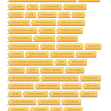
cashews
CDU
Cem Özdemir
charlottenburg
chicken
chili
chilipepper
chilis
China
chinese food
chinese kitchen
chinesische küche
chinesisches essen
chipkrise
Christian Lindner
Christoph Rüth
claas relotius
Claus Strunz
Commerzbank-Tower
corona
corona-pandemie
Covid-19
covid19
Cyberattacken
Cybersicherheit
Daniel Boyd
Das Phantom des Alexander Wolf
DDP
DDR-Gorbi
DDR 2.0
Delta
Demonstration
der spiegel
Deutsche Umwelthilfe
Deutsche Verkehrs-Zeitung
deutschland
DFB-Pokal 1976
DFB-Pokalfinale
Die Grünen
Die Linke
diesel
Dietmar Bartsch
digitale infrastruktur
digitec.ch
Dimitrij Nalbandjan
Donald Trump
Dreadlocks
e-commerce
e-mobilität
ebay
Einmarsch