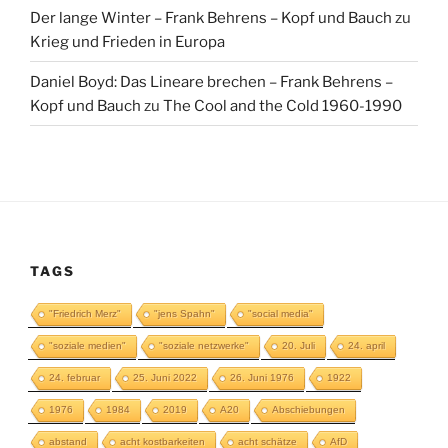
Der lange Winter – Frank Behrens – Kopf und Bauch
zu
Krieg und Frieden in Europa
Daniel Boyd: Das Lineare brechen – Frank Behrens –
Kopf und Bauch
zu
The Cool and the Cold 1960-1990
TAGS
"Friedrich Merz"
"jens Spahn"
"social media"
"soziale medien"
"soziale netzwerke"
20. Juli
24. april
24. februar
25. Juni 2022
26. Juni 1976
1922
1976
1984
2019
A20
Abschiebungen
abstand
acht kostbarkeiten
acht schätze
AfD