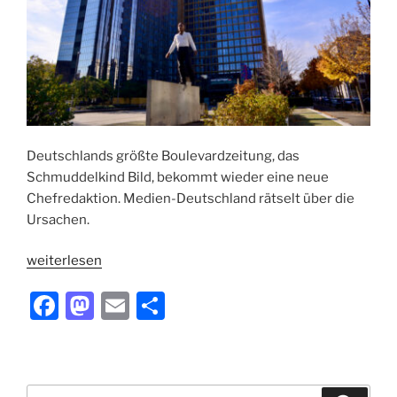
Deutschlands größte Boulevardzeitung, das
Schmuddelkind Bild, bekommt wieder eine neue
Chefredaktion. Medien-Deutschland rätselt über die
Ursachen.
„Showdown
weiterlesen
beim
F
M
E
T
Schmuddelkind“
a
a
m
ei
c
st
ai
le
e
o
l
n
Suchen