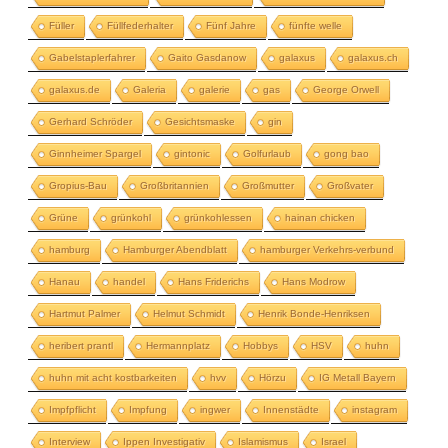
Füller
Füllfederhalter
Fünf Jahre
fünfte welle
Gabelstaplerfahrer
Gaito Gasdanow
galaxus
galaxus.ch
galaxus.de
Galeria
galerie
gas
George Orwell
Gerhard Schröder
Gesichtsmaske
gin
Ginnheimer Spargel
gintonic
Golfurlaub
gong bao
Gropius-Bau
Großbritannien
Großmutter
Großvater
Grüne
grünkohl
grünkohlessen
hainan chicken
hamburg
Hamburger Abendblatt
hamburger Verkehrs-verbund
Hanau
handel
Hans Friderichs
Hans Modrow
Hartmut Palmer
Helmut Schmidt
Henrik Bonde-Henriksen
heribert prantl
Hermannplatz
Hobbys
HSV
huhn
huhn mit acht kostbarkeiten
hvv
Hörzu
IG Metall Bayern
Impfpflicht
Impfung
ingwer
Innenstädte
instagram
Interview
Ippen Investigativ
Islamismus
Israel