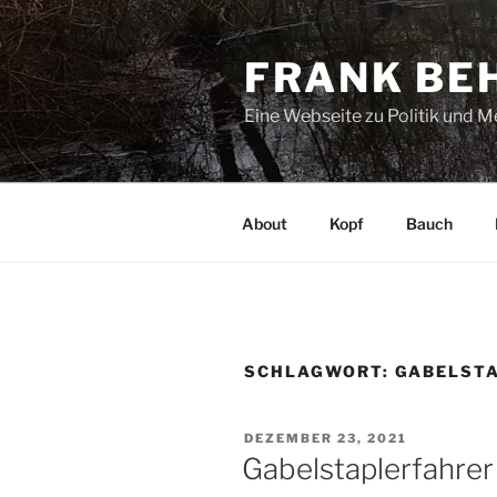
Zum
Inhalt
FRANK BE
springen
Eine Webseite zu Politik und 
About
Kopf
Bauch
SCHLAGWORT:
GABELST
VERÖFFENTLICHT
DEZEMBER 23, 2021
AM
Gabelstaplerfahrer