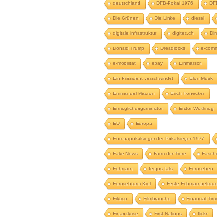
deutschland
DFB-Pokal 1976
DFB
Die Grünen
Die Linke
diesel
digitale infrastruktur
digitec.ch
Dim
Donald Trump
Dreadlocks
e-com
e-mobilität
ebay
Einmarsch
Ein Präsident verschwindet
Elon Musk
Emmanuel Macron
Erich Honecker
Ermöglichungsminister
Erster Weltkrieg
EU
Europa
Europapokalsieger der Pokalsieger 1977
Fake News
Farm der Tiere
Fasch
Fehmarn
fergus falls
Fernsehen
Fernsehturm Kiel
Feste Fehmarnbeltqu
Fiktion
Filmbranche
Financial Tim
Finanzkrise
First Nations
flickr