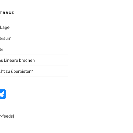
ITRÄGE
 Lage
versum
er
as Lineare brechen
cht zu überbieten“
n
Bl
t
u
e
r-feeds]
r
s
k