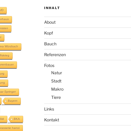
INHALT
AfD
terhaus
About
inisten
Kopf
l
Bauch
rea Würzbach
Referenzen
ffskrieg
rrenbauer
Fotos
Natur
urg
Stadt
lung
Makro
sar Springer
Tiere
Bayern
Links
Bild
BKA
Kontakt
brasserie hanoi