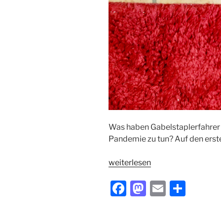
Was haben Gabelstaplerfahrer 
Pandemie zu tun? Auf den erste
„Gabelstaplerfahrer
weiterlesen
und
F
M
E
T
Katzenstreu“
a
a
m
ei
c
st
ai
le