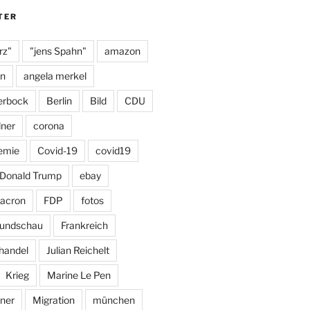
m
y
TER
rz"
"jens Spahn"
amazon
on
angela merkel
erbock
Berlin
Bild
CDU
dner
corona
emie
Covid-19
covid19
Donald Trump
ebay
acron
FDP
fotos
Rundschau
Frankreich
handel
Julian Reichelt
Krieg
Marine Le Pen
ner
Migration
münchen