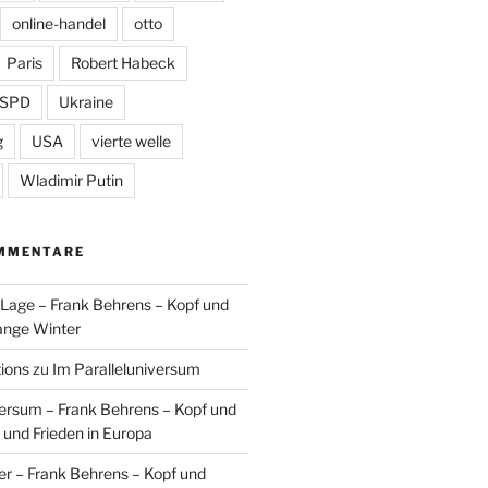
online-handel
otto
Paris
Robert Habeck
SPD
Ukraine
g
USA
vierte welle
Wladimir Putin
MMENTARE
n Lage – Frank Behrens – Kopf und
ange Winter
tions
zu
Im Paralleluniversum
versum – Frank Behrens – Kopf und
 und Frieden in Europa
er – Frank Behrens – Kopf und