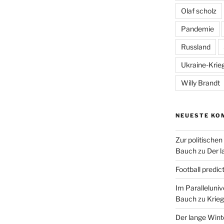
Olaf scholz
Pandemie
Russland
Ukraine-Krie
Willy Brandt
NEUESTE KO
Zur politische
Bauch
zu
Der l
Football predic
Im Paralleluni
Bauch
zu
Krieg
Der lange Wint