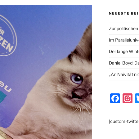
NEUESTE BE
Zur politischen
Im Paralleluni
Der lange Wint
Daniel Boyd: D
„An Naivität ni
F
I
a
s
c
a
[custom-twitte
e
g
b
a