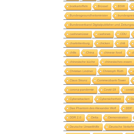
bratkartoffeln
Brüssel
BSW
Bundesgesundheitsminister
bundespres
Bundesverband Digitalpublisher und Zeitungsv
cashewnüsse
cashews
CDU
charlottenburg
chicken
chili
chilis
China
chinese food
c
chinesische küche
chinesisches essen
Christian Lindner
Christoph Rüth
Claus Strunz
Commerzbank-Tower
corona-pandemie
Covid-19
covid
Cyberattacken
Cybersicherheit
Da
Das Phantom des Alexander Wolf
DDP
DDR 2.0
Delta
Demonstration
Deutsche Umwelthilfe
Deutsche Verkehr