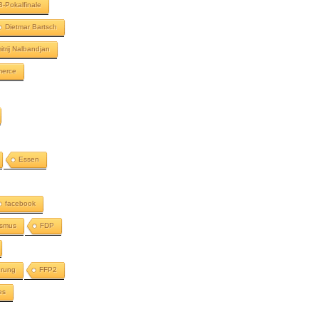
-Pokalfinale
Dietmar Bartsch
itrij Nalbandjan
merce
Essen
facebook
ismus
FDP
erung
FFP2
es