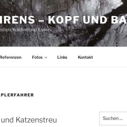
HRENS – KOPF UND B
Medien, Kochen und Essen
Referenzen
Fotos
Links
Kontakt
APLERFAHRER
Suchen
 und Katzenstreu
nach: