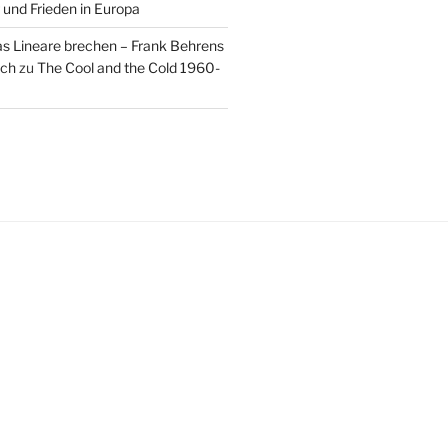
 und Frieden in Europa
as Lineare brechen – Frank Behrens
uch
zu
The Cool and the Cold 1960-