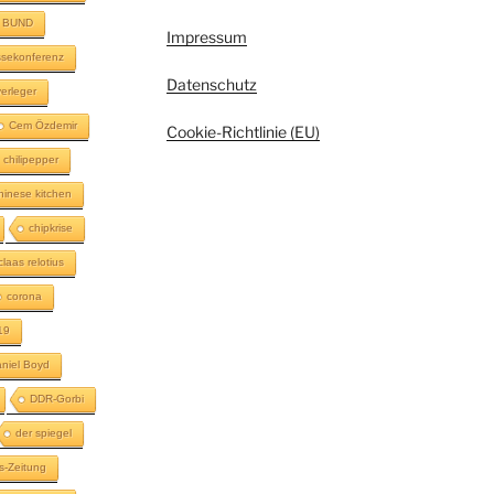
BUND
Impressum
sekonferenz
Datenschutz
erleger
Cem Özdemir
Cookie-Richtlinie (EU)
chilipepper
hinese kitchen
chipkrise
claas relotius
corona
19
niel Boyd
DDR-Gorbi
der spiegel
s-Zeitung