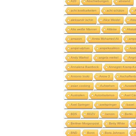
A20
Abschiebungen
abstand
acht kostbarkeiten
acht schätze
aleksandr ischin
Alice Weidel
Als
Alte weiße Männer
Altlinke
Altstal
amazon
Amira Mohamed Ali
ampe
ampel-alphas
ampelkoalition
And
Andy Warhol
angela merkel
Angri
Annalena Baerbock
Annegret Kramp-Ka
Antonio Inoki
Arrow 3
Aschaffenb
asian cooking
Aufstehen
Ausstel
Australien
Autoritarismus
Axel Cä
Axel Springer
axelspringer
basel
BDS
BDZV
benzin
Berlin
Berliner Morgenpost
Betty White
BND
Bonn
Boris Johnson