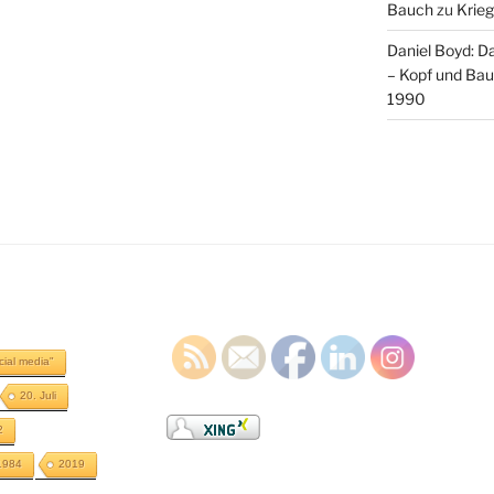
Bauch
zu
Krieg
Daniel Boyd: D
– Kopf und Ba
1990
cial media"
20. Juli
2
1984
2019