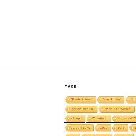
TAGS
"Friedrich Merz"
"jens Spahn"
"so
"soziale medien"
"soziale netzwerke"
24. april
24. februar
25. Juni 202
26. Juni 1976
1922
1976