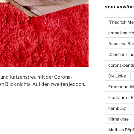
o
SCHLAGWÖR
o
"Friedrich Me
k
ampelkoaliti
Annalena Ba
Christian Lin
corona-pand
Die Linke
und Katzenstreu mit der Corona-
n Blick nichts. Auf den zweiten jedoch…
Emmanuel M
Frankfurter 
hamburg
Klimakrise
Mathias Döpf