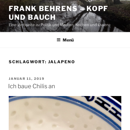
Zum
FRANK BEHRENS – KOPF
Inhalt
UND BAUCH
springen
Eine Webseite zu Politik und Medien, Kochen und Essen
Menü
SCHLAGWORT:
JALAPENO
VERÖFFENTLICHT
JANUAR 11, 2019
AM
Ich baue Chilis an