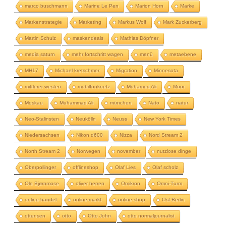
marco buschmann
Marine Le Pen
Marion Horn
Marke
Markenstrategie
Marketing
Markus Wolf
Mark Zuckerberg
Martin Schulz
maskendeals
Mathias Döpfner
media saturn
mehr fortschritt wagen
menü
metaebene
MH17
Michael kretschmer
Migration
Minnesota
mittlerer westen
mobilfunknetz
Mohamed Ali
Moor
Moskau
Muhammad Ali
münchen
Nato
natur
Neo-Stalinsten
Neukölln
Neuss
New York Times
Niedersachsen
Nikon d600
Nizza
Nord Stream 2
North Stream 2
Norwegen
november
nutzlose dinge
Oberpollinger
offlineshop
Olaf Lies
Olaf scholz
Ole Bjørnmose
oliver herren
Omikron
Omni-Turm
online-handel
online-markt
online-shop
Ost-Berlin
ottensen
otto
Otto John
otto normaljournalist