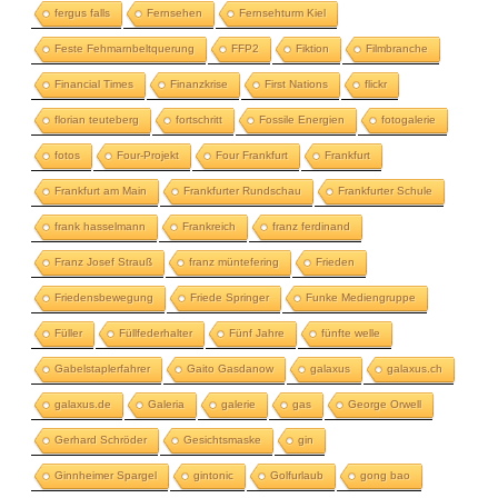
fergus falls
Fernsehen
Fernsehturm Kiel
Feste Fehmarnbeltquerung
FFP2
Fiktion
Filmbranche
Financial Times
Finanzkrise
First Nations
flickr
florian teuteberg
fortschritt
Fossile Energien
fotogalerie
fotos
Four-Projekt
Four Frankfurt
Frankfurt
Frankfurt am Main
Frankfurter Rundschau
Frankfurter Schule
frank hasselmann
Frankreich
franz ferdinand
Franz Josef Strauß
franz müntefering
Frieden
Friedensbewegung
Friede Springer
Funke Mediengruppe
Füller
Füllfederhalter
Fünf Jahre
fünfte welle
Gabelstaplerfahrer
Gaito Gasdanow
galaxus
galaxus.ch
galaxus.de
Galeria
galerie
gas
George Orwell
Gerhard Schröder
Gesichtsmaske
gin
Ginnheimer Spargel
gintonic
Golfurlaub
gong bao