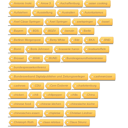
Antonio Inoki
Arrow 3
Aschaffenburg
asian cooking
Aufstehen
Ausstellung
Australien
Autoritarismus
Axel Cäsar Springer
Axel Springer
axelspringer
basel
Bayern
BDS
BDZV
benzin
Berlin
Berliner Morgenpost
Betty White
Bild
BKA
BND
Bonn
Boris Johnson
brasserie hanoi
bratkartoffeln
Brüssel
BSW
BUND
Bundesgesundheitsminister
bundespressekonferenz
Bundesverband Digitalpublisher und Zeitungsverleger
cashewnüsse
cashews
CDU
Cem Özdemir
charlottenburg
chicken
chili
chilipepper
chilis
China
chinese food
chinese kitchen
chinesische küche
chinesisches essen
chipkrise
Christian Lindner
Christoph Rüth
claas relotius
Claus Strunz