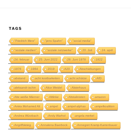
TAGS
"Friedrich Merz"
"jens Spahn"
"social media"
"soziale medien"
"soziale netzwerke"
20. Juli
24. april
24. februar
25. Juni 2022
26. Juni 1976
1922
1976
1984
2019
A20
Abschiebungen
abstand
acht kostbarkeiten
acht schätze
AfD
aleksandr ischin
Alice Weidel
Alsterhaus
Alte weiße Männer
Altlinke
Altstalinisten
amazon
Amira Mohamed Ali
ampel
ampel-alphas
ampelkoalition
Andrea Würzbach
Andy Warhol
angela merkel
Angriffskrieg
Annalena Baerbock
Annegret Kramp-Karrenbauer