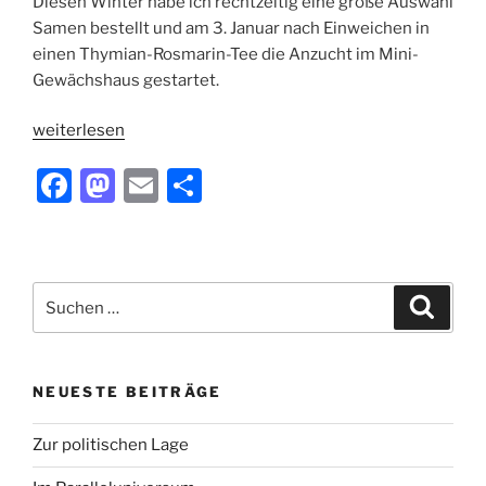
Diesen Winter habe ich rechtzeitig eine große Auswahl
Samen bestellt und am 3. Januar nach Einweichen in
einen Thymian-Rosmarin-Tee die Anzucht im Mini-
Gewächshaus gestartet.
„Ich
weiterlesen
baue
F
M
E
T
Chilis
an“
a
a
m
ei
c
st
ai
le
e
o
l
n
Suchen
Suche
b
d
nach:
o
o
o
n
NEUESTE BEITRÄGE
k
Zur politischen Lage