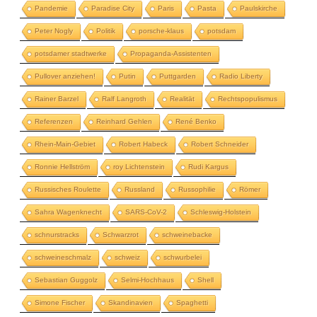
Pandemie
Paradise City
Paris
Pasta
Paulskirche
Peter Nogly
Politik
porsche-klaus
potsdam
potsdamer stadtwerke
Propaganda-Assistenten
Pullover anziehen!
Putin
Puttgarden
Radio Liberty
Rainer Barzel
Ralf Langroth
Realität
Rechtspopulismus
Referenzen
Reinhard Gehlen
René Benko
Rhein-Main-Gebiet
Robert Habeck
Robert Schneider
Ronnie Hellström
roy Lichtenstein
Rudi Kargus
Russisches Roulette
Russland
Russophilie
Römer
Sahra Wagenknecht
SARS-CoV-2
Schleswig-Holstein
schnurstracks
Schwarzrot
schweinebacke
schweineschmalz
schweiz
schwurbelei
Sebastian Guggolz
Selmi-Hochhaus
Shell
Simone Fischer
Skandinavien
Spaghetti