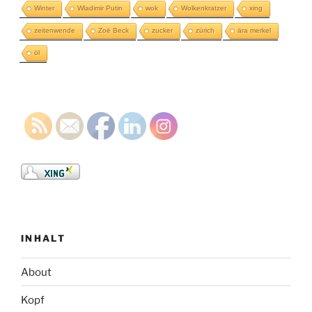
Winter
Wladimir Putin
wok
Wolkenkratzer
xing
zeitenwende
Zoë Beck
zucker
zürich
ära merkel
öl
INHALT
About
Kopf