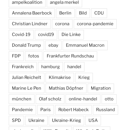
ampelkoalition
angela merkel
Annalena Baerbock
Berlin
Bild
CDU
Christian Lindner
corona
corona-pandemie
Covid-19
covid19
Die Linke
Donald Trump
ebay
Emmanuel Macron
FDP
fotos
Frankfurter Rundschau
Frankreich
hamburg
handel
Julian Reichelt
Klimakrise
Krieg
Marine Le Pen
Mathias Döpfner
Migration
münchen
Olaf scholz
online-handel
otto
Pandemie
Paris
Robert Habeck
Russland
SPD
Ukraine
Ukraine-Krieg
USA