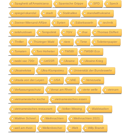
Spaghetti all'Amatriciana
Spanische Grippe
SPD
Speck
spiegel-skandal
stadt
Stalinallee
standwithukraine
Steiner-Wienand-Affäre
Syrien
Säbelrasseln
technik
teilshutdown
Tempolimit
TGV
thai
Thomas Düffert
Thriller
Thüringer Wald
tiere
Tinte
Toilettenpapier
Tomaten
Toni Hofreiter
TWSBI
TWSBI Eco
twsbi vac 700r
UdSSR
Ukraine
Ukraine-Krieg
Ukrainekrise
Ultra-Klumpstreu
Universität der Bundeswehr
Ursula von der Leyen
USA
VAE
Venezuela
Verfassungsschutz
Verrat am Rhein
vierte welle
vietnam
vietnamesische küche
vietnamesisches essen
vietnamesisches restaurant
Volker Wissing
Waldstadion
Walther Scheel
Weihnachten
Weihnachten 2021
weil am rhein
Wellenbrecher
Welt
Willy Brandt