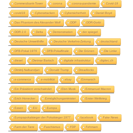
Commerzbank-Tower
corona
corona-pandemie
Covid-19
covid19
Cyberattacken
Cybersicherheit
Daniel Boyd
Das Phantom des Alexander Wolf
DDP
DDR-Gorbi
DDR 2.0
Delta
Demonstration
der spiegel
Deutsche Umwelthilfe
Deutsche Verkehrs-Zeitung
deutschland
DFB-Pokal 1976
DFB-Pokalfinale
Die Grünen
Die Linke
diesel
Dietmar Bartsch
digitale infrastruktur
digitec.ch
Dimitrij Nalbandjan
Donald Trump
Dreadlocks
e-commerce
e-mobilität
ebay
Einmarsch
Ein Präsident verschwindet
Elon Musk
Emmanuel Macron
Erich Honecker
Ermöglichungsminister
Erster Weltkrieg
Essen
EU
Europa
Europapokalsieger der Pokalsieger 1977
facebook
Fake News
Farm der Tiere
Faschismus
FDP
Fehmarn