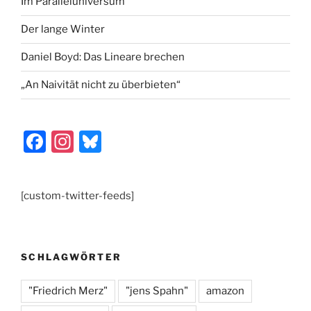
Im Paralleluniversum
Der lange Winter
Daniel Boyd: Das Lineare brechen
„An Naivität nicht zu überbieten“
F
In
Bl
a
st
u
c
a
e
[custom-twitter-feeds]
e
gr
s
b
a
k
o
m
y
SCHLAGWÖRTER
o
k
"Friedrich Merz"
"jens Spahn"
amazon