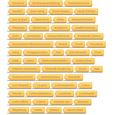
Kaufhaus
Kaufhausbrandstiftung
Kaufhauskonzern
Kaufhof
keith haring
Kevin Keegan
Kevin Kühnert
kino im kopf
Klaus Ernst
Klima
Klimakatastrophe
Klimakrise
klimaschutz
knoblauch
koalitionsvertrag
kohle
kohlwürste
Konrad Adenauer
Konstantin Tsetsos
Konstruktives Misstrauensvotum
krefeld
Kreml
Kreuzberg
Krieg
Kriegsgeneration
Krim
Krim-Annexion
Krimi
Krise
krisen
krisen-kommunikation
Kristina Dunz
Kritische Infrastruktur
Kulturelle Aneignung
Kunst
kyjiw
Küstenautobahn
ladeinfrastruktur
ladesäule
Lars Klingbeil
Leugner
Lieferengpässe
Limes
linkedin
Linksradikalismus
Lockdown
Londongrad
Lothar Wieler
Lübeck
madame ngo
Madsack
Magdeburg
makro
Malerei
marcel dobler