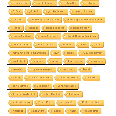
Gropius-Bau
Großbritannien
Großmutter
Großvater
Grüne
grünkohl
grünkohlessen
hainan chicken
hamburg
Hamburger Abendblatt
hamburger Verkehrs-verbund
Hanau
handel
Hans Friderichs
Hans Modrow
Hartmut Palmer
Helmut Schmidt
Henrik Bonde-Henriksen
heribert prantl
Hermannplatz
Hobbys
HSV
huhn
huhn mit acht kostbarkeiten
hvv
Hörzu
IG Metall Bayern
Impfpflicht
Impfung
ingwer
Innenstädte
instagram
Interview
Ippen Investigativ
Islamismus
Israel
Italien
Italienische Küche
Jackson Pollock
jalapeno
Jan Strümpel
Joe Biden
Johannes Boie
Johann Wadephul
Julian Reichelt
KaDeWe
Kaiserslautern
Kalter Krieg
kantstraße
Karl Lauterbach
Karstadt
Kassandra
kassler
Katar
katzenstreu