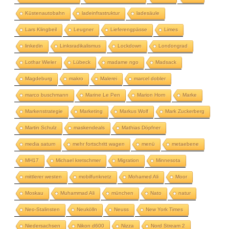
Küstenautobahn
ladeinfrastruktur
ladesäule
Lars Klingbeil
Leugner
Lieferengpässe
Limes
linkedin
Linksradikalismus
Lockdown
Londongrad
Lothar Wieler
Lübeck
madame ngo
Madsack
Magdeburg
makro
Malerei
marcel dobler
marco buschmann
Marine Le Pen
Marion Horn
Marke
Markenstrategie
Marketing
Markus Wolf
Mark Zuckerberg
Martin Schulz
maskendeals
Mathias Döpfner
media saturn
mehr fortschritt wagen
menü
metaebene
MH17
Michael kretschmer
Migration
Minnesota
mittlerer westen
mobilfunknetz
Mohamed Ali
Moor
Moskau
Muhammad Ali
münchen
Nato
natur
Neo-Stalinsten
Neukölln
Neuss
New York Times
Niedersachsen
Nikon d600
Nizza
Nord Stream 2