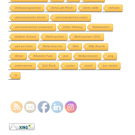
Verfassungsschutz
Verrat am Rhein
vierte welle
vietnam
vietnamesische küche
vietnamesisches essen
vietnamesisches restaurant
Volker Wissing
Waldstadion
Walther Scheel
Weihnachten
Weihnachten 2021
weil am rhein
Wellenbrecher
Welt
Willy Brandt
Winter
Wladimir Putin
wok
Wolkenkratzer
xing
zeitenwende
Zoë Beck
zucker
zürich
ära merkel
öl