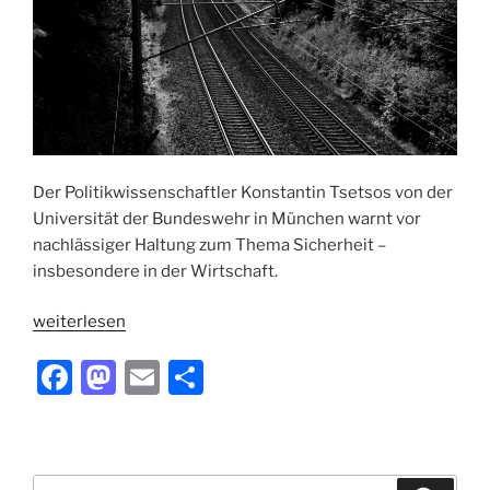
Der Politikwissenschaftler Konstantin Tsetsos von der
Universität der Bundeswehr in München warnt vor
nachlässiger Haltung zum Thema Sicherheit –
insbesondere in der Wirtschaft.
„„An
weiterlesen
Naivität
F
M
E
T
nicht
zu
a
a
m
ei
überbieten““
c
st
ai
le
e
o
l
n
Suchen