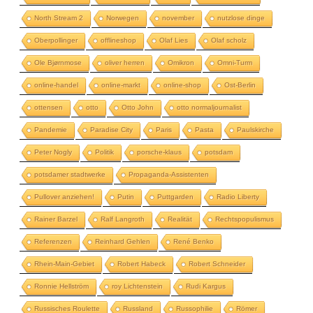
North Stream 2
Norwegen
november
nutzlose dinge
Oberpollinger
offlineshop
Olaf Lies
Olaf scholz
Ole Bjørnmose
oliver herren
Omikron
Omni-Turm
online-handel
online-markt
online-shop
Ost-Berlin
ottensen
otto
Otto John
otto normaljournalist
Pandemie
Paradise City
Paris
Pasta
Paulskirche
Peter Nogly
Politik
porsche-klaus
potsdam
potsdamer stadtwerke
Propaganda-Assistenten
Pullover anziehen!
Putin
Puttgarden
Radio Liberty
Rainer Barzel
Ralf Langroth
Realität
Rechtspopulismus
Referenzen
Reinhard Gehlen
René Benko
Rhein-Main-Gebiet
Robert Habeck
Robert Schneider
Ronnie Hellström
roy Lichtenstein
Rudi Kargus
Russisches Roulette
Russland
Russophilie
Römer