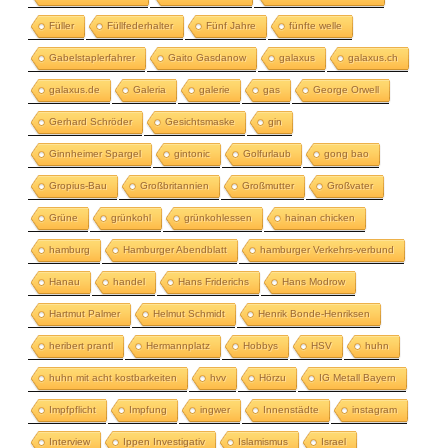
Füller
Füllfederhalter
Fünf Jahre
fünfte welle
Gabelstaplerfahrer
Gaito Gasdanow
galaxus
galaxus.ch
galaxus.de
Galeria
galerie
gas
George Orwell
Gerhard Schröder
Gesichtsmaske
gin
Ginnheimer Spargel
gintonic
Golfurlaub
gong bao
Gropius-Bau
Großbritannien
Großmutter
Großvater
Grüne
grünkohl
grünkohlessen
hainan chicken
hamburg
Hamburger Abendblatt
hamburger Verkehrs-verbund
Hanau
handel
Hans Friderichs
Hans Modrow
Hartmut Palmer
Helmut Schmidt
Henrik Bonde-Henriksen
heribert prantl
Hermannplatz
Hobbys
HSV
huhn
huhn mit acht kostbarkeiten
hvv
Hörzu
IG Metall Bayern
Impfpflicht
Impfung
ingwer
Innenstädte
instagram
Interview
Ippen Investigativ
Islamismus
Israel