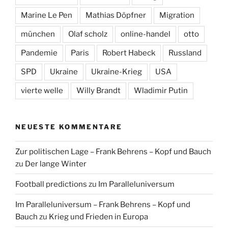
Marine Le Pen
Mathias Döpfner
Migration
münchen
Olaf scholz
online-handel
otto
Pandemie
Paris
Robert Habeck
Russland
SPD
Ukraine
Ukraine-Krieg
USA
vierte welle
Willy Brandt
Wladimir Putin
NEUESTE KOMMENTARE
Zur politischen Lage – Frank Behrens – Kopf und Bauch
zu
Der lange Winter
Football predictions
zu
Im Paralleluniversum
Im Paralleluniversum – Frank Behrens – Kopf und
Bauch
zu
Krieg und Frieden in Europa