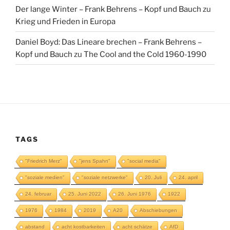
Der lange Winter – Frank Behrens – Kopf und Bauch
zu
Krieg und Frieden in Europa
Daniel Boyd: Das Lineare brechen – Frank Behrens –
Kopf und Bauch
zu
The Cool and the Cold 1960-1990
TAGS
"Friedrich Merz"
"jens Spahn"
"social media"
"soziale medien"
"soziale netzwerke"
20. Juli
24. april
24. februar
25. Juni 2022
26. Juni 1976
1922
1976
1984
2019
A20
Abschiebungen
abstand
acht kostbarkeiten
acht schätze
AfD