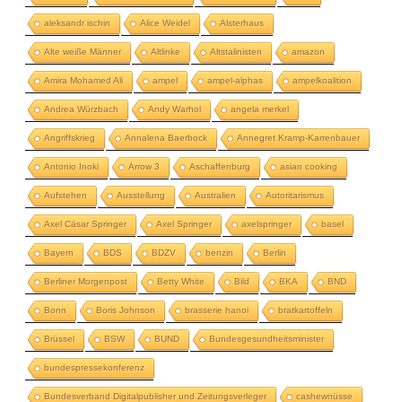
aleksandr ischin
Alice Weidel
Alsterhaus
Alte weiße Männer
Altlinke
Altstalinisten
amazon
Amira Mohamed Ali
ampel
ampel-alphas
ampelkoalition
Andrea Würzbach
Andy Warhol
angela merkel
Angriffskrieg
Annalena Baerbock
Annegret Kramp-Karrenbauer
Antonio Inoki
Arrow 3
Aschaffenburg
asian cooking
Aufstehen
Ausstellung
Australien
Autoritarismus
Axel Cäsar Springer
Axel Springer
axelspringer
basel
Bayern
BDS
BDZV
benzin
Berlin
Berliner Morgenpost
Betty White
Bild
BKA
BND
Bonn
Boris Johnson
brasserie hanoi
bratkartoffeln
Brüssel
BSW
BUND
Bundesgesundheitsminister
bundespressekonferenz
Bundesverband Digitalpublisher und Zeitungsverleger
cashewnüsse