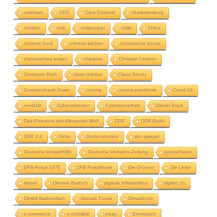
cashews
CDU
Cem Özdemir
charlottenburg
chicken
chili
chilipepper
chilis
China
chinese food
chinese kitchen
chinesische küche
chinesisches essen
chipkrise
Christian Lindner
Christoph Rüth
claas relotius
Claus Strunz
Commerzbank-Tower
corona
corona-pandemie
Covid-19
covid19
Cyberattacken
Cybersicherheit
Daniel Boyd
Das Phantom des Alexander Wolf
DDP
DDR-Gorbi
DDR 2.0
Delta
Demonstration
der spiegel
Deutsche Umwelthilfe
Deutsche Verkehrs-Zeitung
deutschland
DFB-Pokal 1976
DFB-Pokalfinale
Die Grünen
Die Linke
diesel
Dietmar Bartsch
digitale infrastruktur
digitec.ch
Dimitrij Nalbandjan
Donald Trump
Dreadlocks
e-commerce
e-mobilität
ebay
Einmarsch