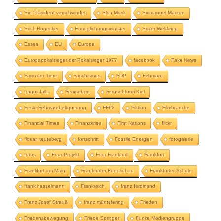
Ein Präsident verschwindet
Elon Musk
Emmanuel Macron
Erich Honecker
Ermöglichungsminister
Erster Weltkrieg
Essen
EU
Europa
Europapokalsieger der Pokalsieger 1977
facebook
Fake News
Farm der Tiere
Faschismus
FDP
Fehmarn
fergus falls
Fernsehen
Fernsehturm Kiel
Feste Fehmarnbeltquerung
FFP2
Fiktion
Filmbranche
Financial Times
Finanzkrise
First Nations
flickr
florian teuteberg
fortschritt
Fossile Energien
fotogalerie
fotos
Four-Projekt
Four Frankfurt
Frankfurt
Frankfurt am Main
Frankfurter Rundschau
Frankfurter Schule
frank hasselmann
Frankreich
franz ferdinand
Franz Josef Strauß
franz müntefering
Frieden
Friedensbewegung
Friede Springer
Funke Mediengruppe