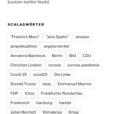
[custom-twitter-feeds]
e
gr
s
b
a
k
o
m
y
SCHLAGWÖRTER
o
k
"Friedrich Merz"
"jens Spahn"
amazon
ampelkoalition
angela merkel
Annalena Baerbock
Berlin
Bild
CDU
Christian Lindner
corona
corona-pandemie
Covid-19
covid19
Die Linke
Donald Trump
ebay
Emmanuel Macron
FDP
fotos
Frankfurter Rundschau
Frankreich
hamburg
handel
Julian Reichelt
Klimakrise
Krieg