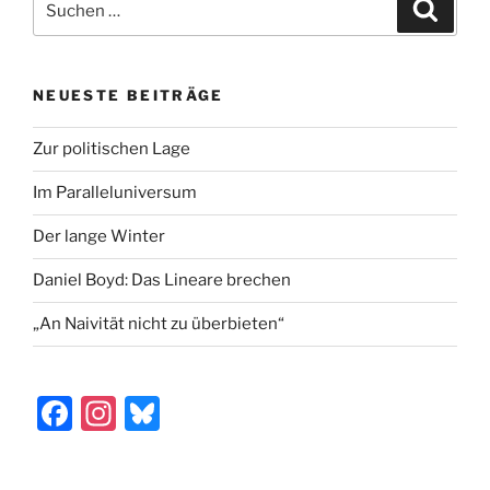
Suche
b
d
nach:
o
o
o
n
NEUESTE BEITRÄGE
k
Zur politischen Lage
Im Paralleluniversum
Der lange Winter
Daniel Boyd: Das Lineare brechen
„An Naivität nicht zu überbieten“
F
In
Bl
a
st
u
c
a
e