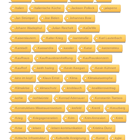
Italien
Italienische Küche
Jackson Pollock
jalapeno
Jan Strümpel
Joe Biden
Johannes Boie
Johann Wadephul
Julian Reichelt
KaDeWe
Kaiserslautern
Kalter Krieg
kantstraße
Karl Lauterbach
Karstadt
Kassandra
kassler
Katar
katzenstreu
Kaufhaus
Kaufhausbrandstiftung
Kaufhauskonzern
Kaufhof
keith haring
Kevin Keegan
Kevin Kühnert
kino im kopf
Klaus Ernst
Klima
Klimakatastrophe
Klimakrise
klimaschutz
knoblauch
koalitionsvertrag
kohle
kohlwürste
Konrad Adenauer
Konstantin Tsetsos
Konstruktives Misstrauensvotum
krefeld
Kreml
Kreuzberg
Krieg
Kriegsgeneration
Krim
Krim-Annexion
Krimi
Krise
krisen
krisen-kommunikation
Kristina Dunz
Kritische Infrastruktur
Kulturelle Aneignung
Kunst
kyjiw