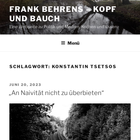
Zum
FRANK BEHRENS – KOPF
Inhalt
UND BAUCH
springen
Eine Webseite zu Politik und Medien, Kochen und Essen
Menü
SCHLAGWORT:
KONSTANTIN TSETSOS
VERÖFFENTLICHT
JUNI 20, 2023
AM
„An Naivität nicht zu überbieten“