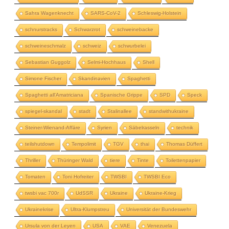
Sahra Wagenknecht
SARS-CoV-2
Schleswig-Holstein
schnurstracks
Schwarzrot
schweinebacke
schweineschmalz
schweiz
schwurbelei
Sebastian Guggolz
Selmi-Hochhaus
Shell
Simone Fischer
Skandinavien
Spaghetti
Spaghetti all'Amatriciana
Spanische Grippe
SPD
Speck
spiegel-skandal
stadt
Stalinallee
standwithukraine
Steiner-Wienand-Affäre
Syrien
Säbelrasseln
technik
teilshutdown
Tempolimit
TGV
thai
Thomas Düffert
Thriller
Thüringer Wald
tiere
Tinte
Toilettenpapier
Tomaten
Toni Hofreiter
TWSBI
TWSBI Eco
twsbi vac 700r
UdSSR
Ukraine
Ukraine-Krieg
Ukrainekrise
Ultra-Klumpstreu
Universität der Bundeswehr
Ursula von der Leyen
USA
VAE
Venezuela