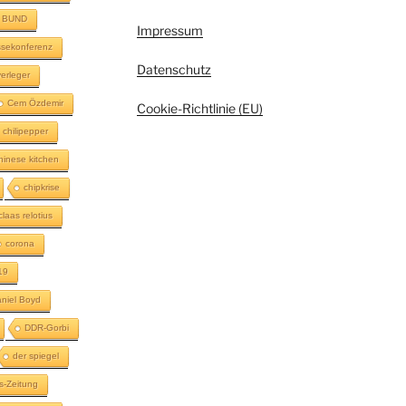
BUND
Impressum
sekonferenz
Datenschutz
erleger
Cem Özdemir
Cookie-Richtlinie (EU)
chilipepper
hinese kitchen
chipkrise
claas relotius
corona
19
niel Boyd
DDR-Gorbi
der spiegel
s-Zeitung