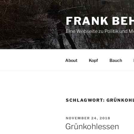
Zum
Inhalt
FRANK BE
springen
Eine Webseite zu Politik und 
About
Kopf
Bauch
SCHLAGWORT:
GRÜNKOH
VERÖFFENTLICHT
NOVEMBER 24, 2018
AM
Grünkohlessen