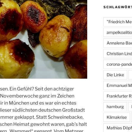
o
SCHLAGWÖR
o
"Friedrich Me
k
ampelkoaliti
Annalena Ba
Christian Lin
corona-pand
Die Linke
Emmanuel M
ssen. Ein Gefühl? Seit den achtziger
zte Novemberwoche ganz im Zeichen
Frankfurter 
ir in München und es war ein echtes
hamburg
dieser südlichsten deutschen Großstadt
s immer geklappt. Statt Schweinebacke,
Klimakrise
nischen Heimat gewohnt waren, gab’s halt
Mathias Döpf
yern „Wammerl“ genannt. Vom Metzger