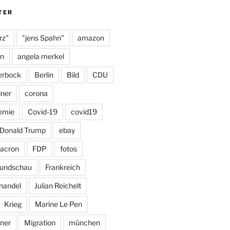
m
y
TER
rz"
"jens Spahn"
amazon
on
angela merkel
erbock
Berlin
Bild
CDU
dner
corona
emie
Covid-19
covid19
Donald Trump
ebay
acron
FDP
fotos
Rundschau
Frankreich
handel
Julian Reichelt
Krieg
Marine Le Pen
ner
Migration
münchen