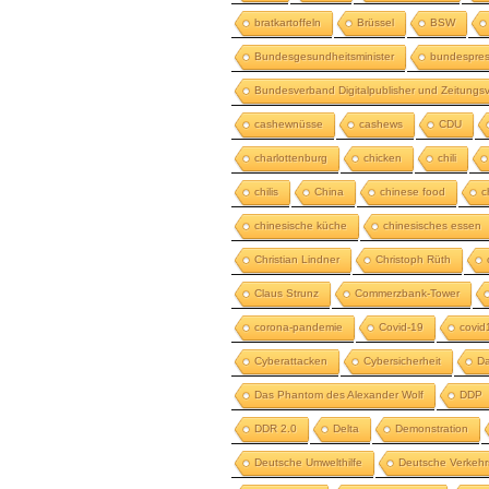
bratkartoffeln
Brüssel
BSW
Bundesgesundheitsminister
bundespres
Bundesverband Digitalpublisher und Zeitungsv
cashewnüsse
cashews
CDU
charlottenburg
chicken
chili
chilis
China
chinese food
c
chinesische küche
chinesisches essen
Christian Lindner
Christoph Rüth
Claus Strunz
Commerzbank-Tower
corona-pandemie
Covid-19
covid
Cyberattacken
Cybersicherheit
Da
Das Phantom des Alexander Wolf
DDP
DDR 2.0
Delta
Demonstration
Deutsche Umwelthilfe
Deutsche Verkehr