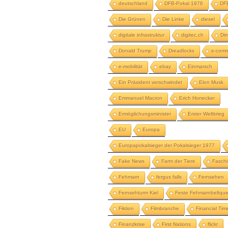
deutschland
DFB-Pokal 1976
DFB
Die Grünen
Die Linke
diesel
digitale infrastruktur
digitec.ch
Dim
Donald Trump
Dreadlocks
e-com
e-mobilität
ebay
Einmarsch
Ein Präsident verschwindet
Elon Musk
Emmanuel Macron
Erich Honecker
Ermöglichungsminister
Erster Weltkrieg
EU
Europa
Europapokalsieger der Pokalsieger 1977
Fake News
Farm der Tiere
Fasch
Fehmarn
fergus falls
Fernsehen
Fernsehturm Kiel
Feste Fehmarnbeltqu
Fiktion
Filmbranche
Financial Tim
Finanzkrise
First Nations
flickr