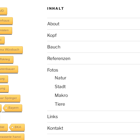
INHALT
AfD
terhaus
About
inisten
Kopf
l
Bauch
rea Würzbach
Referenzen
ffskrieg
rrenbauer
Fotos
Natur
urg
Stadt
lung
Makro
sar Springer
Tiere
Bayern
Links
Bild
BKA
Kontakt
brasserie hanoi