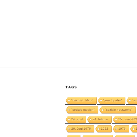
TAGS
"Friedrich Merz"
"jens Spahn"
"so
"soziale medien"
"soziale netzwerke"
24. april
24. februar
25. Juni 202
26. Juni 1976
1922
1976