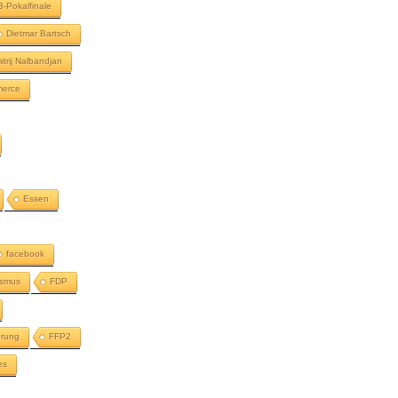
-Pokalfinale
Dietmar Bartsch
itrij Nalbandjan
merce
Essen
facebook
ismus
FDP
erung
FFP2
es