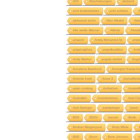
A20
Abschiebungen
abstand
acht kostbarkeiten
acht schätze
aleksandr ischin
Alice Weidel
Als
Alte weiße Männer
Altlinke
Altstal
amazon
Amira Mohamed Ali
ampe
ampel-alphas
ampelkoalition
And
Andy Warhol
angela merkel
Angri
Annalena Baerbock
Annegret Kramp-Ka
Antonio Inoki
Arrow 3
Aschaffenb
asian cooking
Aufstehen
Ausstel
Australien
Autoritarismus
Axel Cä
Axel Springer
axelspringer
basel
BDS
BDZV
benzin
Berlin
Berliner Morgenpost
Betty White
BND
Bonn
Boris Johnson