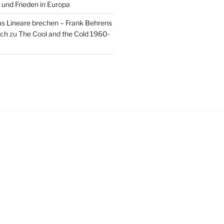
 und Frieden in Europa
as Lineare brechen – Frank Behrens
uch
zu
The Cool and the Cold 1960-