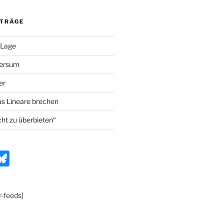
ITRÄGE
 Lage
versum
er
as Lineare brechen
cht zu überbieten“
n
Bl
t
u
e
r-feeds]
r
s
k