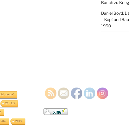
Bauch
zu
Krieg
Daniel Boyd: D
– Kopf und Ba
1990
cial media"
20. Juli
2
1984
2019