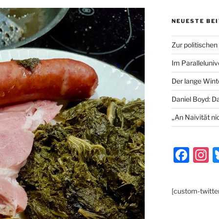
NEUESTE BE
Zur politischen
Im Paralleluni
Der lange Wint
Daniel Boyd: D
„An Naivität ni
F
I
a
s
c
a
[custom-twitte
e
g
b
a