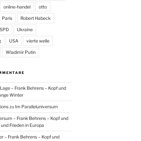
online-handel
otto
Paris
Robert Habeck
SPD
Ukraine
g
USA
vierte welle
Wladimir Putin
MMENTARE
n Lage – Frank Behrens – Kopf und
ange Winter
tions
zu
Im Paralleluniversum
versum – Frank Behrens – Kopf und
 und Frieden in Europa
er – Frank Behrens – Kopf und