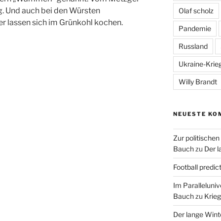
ng. Und auch bei den Würsten
Olaf scholz
er lassen sich im Grünkohl kochen.
Pandemie
Russland
Ukraine-Krie
Willy Brandt
NEUESTE KO
Zur politische
Bauch
zu
Der l
Football predic
Im Paralleluni
Bauch
zu
Krieg
Der lange Wint