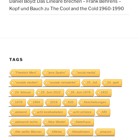
Daniel Boyd: Das Lineare brechen – Frank Behrens –
Kopf und Bauch
zu
The Cool and the Cold 1960-1990
TAGS
"Friedrich Merz"
"jens Spahn"
"social media"
"soziale medien"
"soziale netzwerke"
20. Juli
24. april
24. februar
25. Juni 2022
26. Juni 1976
1922
1976
1984
2019
A20
Abschiebungen
abstand
acht kostbarkeiten
acht schätze
AfD
aleksandr ischin
Alice Weidel
Alsterhaus
Alte weiße Männer
Altlinke
Altstalinisten
amazon