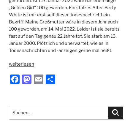
gestorben. Am 17. Januar 2022 wäre das ehemalige
„Golden Girl“ 100 geworden. Ein stolzes Alter. Betty
White ist mir erst seit dieser Todesnachricht ein
Begriff. Meine Großmutter wäre in diesem Jahr auch
100 geworden, am 14. Mai 2022. Leider ist sie bereits
fast auf den Tag genau 22 Jahre tot. Sie starb am 13.
Januar 2000. Plötzlich und unerwartet, wie es in
Todesnachrichten und -anzeigen gerne mal heißt.
„Zeitreise
weiterlesen
2022“
F
M
E
T
a
a
m
ei
c
st
ai
le
e
o
l
n
Suchen
Suche
b
d
nach:
o
o