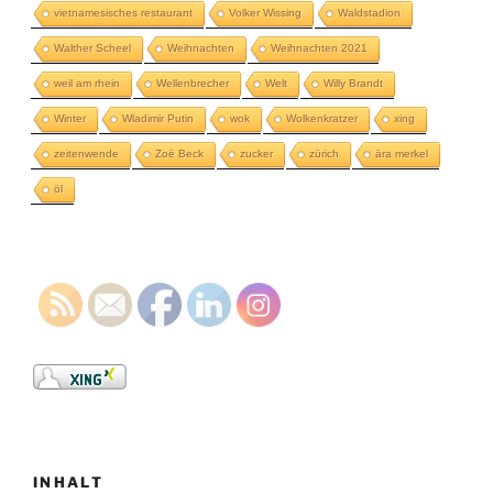
vietnamesisches restaurant
Volker Wissing
Waldstadion
Walther Scheel
Weihnachten
Weihnachten 2021
weil am rhein
Wellenbrecher
Welt
Willy Brandt
Winter
Wladimir Putin
wok
Wolkenkratzer
xing
zeitenwende
Zoë Beck
zucker
zürich
ära merkel
öl
INHALT