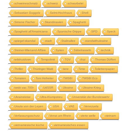
schweineschmalz
schweiz
schwurbelei
Sebastian Guggolz
Selmi-Hochhaus
Shell
Simone Fischer
Skandinavien
Spaghetti
Spaghetti all'Amatriciana
Spanische Grippe
SPD
Speck
spiegel-skandal
stadt
Stalinallee
standwithukraine
Steiner-Wienand-Affäre
Syrien
Säbelrasseln
technik
teilshutdown
Tempolimit
TGV
thai
Thomas Düffert
Thriller
Thüringer Wald
tiere
Tinte
Toilettenpapier
Tomaten
Toni Hofreiter
TWSBI
TWSBI Eco
twsbi vac 700r
UdSSR
Ukraine
Ukraine-Krieg
Ukrainekrise
Ultra-Klumpstreu
Universität der Bundeswehr
Ursula von der Leyen
USA
VAE
Venezuela
Verfassungsschutz
Verrat am Rhein
vierte welle
vietnam
vietnamesische küche
vietnamesisches essen