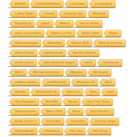
linkedin
Linksradikalismus
Lockdown
Londongrad
Lothar Wieler
Lübeck
madame ngo
Madsack
Magdeburg
makro
Malerei
marcel dobler
marco buschmann
Marine Le Pen
Marion Horn
Marke
Markenstrategie
Marketing
Markus Wolf
Mark Zuckerberg
Martin Schulz
maskendeals
Mathias Döpfner
media saturn
mehr fortschritt wagen
menü
metaebene
MH17
Michael kretschmer
Migration
Minnesota
mittlerer westen
mobilfunknetz
Mohamed Ali
Moor
Moskau
Muhammad Ali
münchen
Nato
natur
Neo-Stalinsten
Neukölln
Neuss
New York Times
Niedersachsen
Nikon d600
Nizza
Nord Stream 2
North Stream 2
Norwegen
november
nutzlose dinge
Oberpollinger
offlineshop
Olaf Lies
Olaf scholz