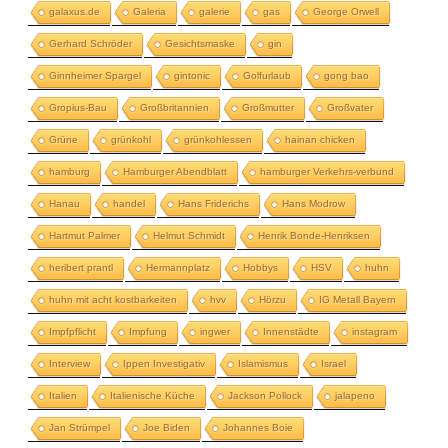
galaxus.de
Galeria
galerie
gas
George Orwell
Gerhard Schröder
Gesichtsmaske
gin
Ginnheimer Spargel
gintonic
Golfurlaub
gong bao
Gropius-Bau
Großbritannien
Großmutter
Großvater
Grüne
grünkohl
grünkohlessen
hainan chicken
hamburg
Hamburger Abendblatt
hamburger Verkehrs-verbund
Hanau
handel
Hans Friderichs
Hans Modrow
Hartmut Palmer
Helmut Schmidt
Henrik Bonde-Henriksen
heribert prantl
Hermannplatz
Hobbys
HSV
huhn
huhn mit acht kostbarkeiten
hvv
Hörzu
IG Metall Bayern
Impfpflicht
Impfung
ingwer
Innenstädte
instagram
Interview
Ippen Investigativ
Islamismus
Israel
Italien
Italienische Küche
Jackson Pollock
jalapeno
Jan Strümpel
Joe Biden
Johannes Boie