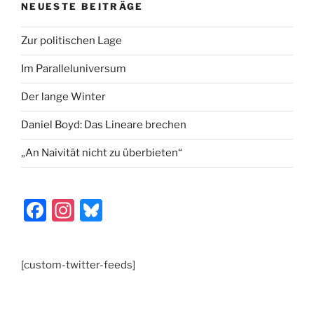
o
n
NEUESTE BEITRÄGE
k
Zur politischen Lage
Im Paralleluniversum
Der lange Winter
Daniel Boyd: Das Lineare brechen
„An Naivität nicht zu überbieten“
F
In
Bl
a
st
u
c
a
e
[custom-twitter-feeds]
e
gr
s
b
a
k