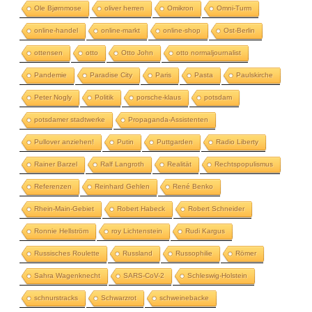
Ole Bjørnmose
oliver herren
Omikron
Omni-Turm
online-handel
online-markt
online-shop
Ost-Berlin
ottensen
otto
Otto John
otto normaljournalist
Pandemie
Paradise City
Paris
Pasta
Paulskirche
Peter Nogly
Politik
porsche-klaus
potsdam
potsdamer stadtwerke
Propaganda-Assistenten
Pullover anziehen!
Putin
Puttgarden
Radio Liberty
Rainer Barzel
Ralf Langroth
Realität
Rechtspopulismus
Referenzen
Reinhard Gehlen
René Benko
Rhein-Main-Gebiet
Robert Habeck
Robert Schneider
Ronnie Hellström
roy Lichtenstein
Rudi Kargus
Russisches Roulette
Russland
Russophilie
Römer
Sahra Wagenknecht
SARS-CoV-2
Schleswig-Holstein
schnurstracks
Schwarzrot
schweinebacke