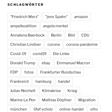
o
m
y
SCHLAGWÖRTER
o
k
"Friedrich Merz"
"jens Spahn"
amazon
ampelkoalition
angela merkel
Annalena Baerbock
Berlin
Bild
CDU
Christian Lindner
corona
corona-pandemie
Covid-19
covid19
Die Linke
Donald Trump
ebay
Emmanuel Macron
FDP
fotos
Frankfurter Rundschau
Frankreich
hamburg
handel
Julian Reichelt
Klimakrise
Krieg
Marine Le Pen
Mathias Döpfner
Migration
münchen
Olaf scholz
online-handel
otto