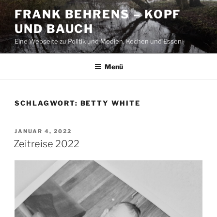
Zum
FRANK BEHRENS – KOPF
Inhalt
UND BAUCH
springen
Eine Webseite zu Politik und Medien, Kochen und Essen
Menü
SCHLAGWORT:
BETTY WHITE
VERÖFFENTLICHT
JANUAR 4, 2022
AM
Zeitreise 2022