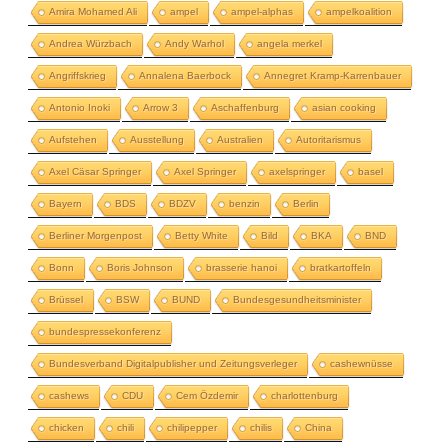
Amira Mohamed Ali
ampel
ampel-alphas
ampelkoalition
Andrea Würzbach
Andy Warhol
angela merkel
Angriffskrieg
Annalena Baerbock
Annegret Kramp-Karrenbauer
Antonio Inoki
Arrow 3
Aschaffenburg
asian cooking
Aufstehen
Ausstellung
Australien
Autoritarismus
Axel Cäsar Springer
Axel Springer
axelspringer
basel
Bayern
BDS
BDZV
benzin
Berlin
Berliner Morgenpost
Betty White
Bild
BKA
BND
Bonn
Boris Johnson
brasserie hanoi
bratkartoffeln
Brüssel
BSW
BUND
Bundesgesundheitsminister
bundespressekonferenz
Bundesverband Digitalpublisher und Zeitungsverleger
cashewnüsse
cashews
CDU
Cem Özdemir
charlottenburg
chicken
chili
chilipepper
chilis
China