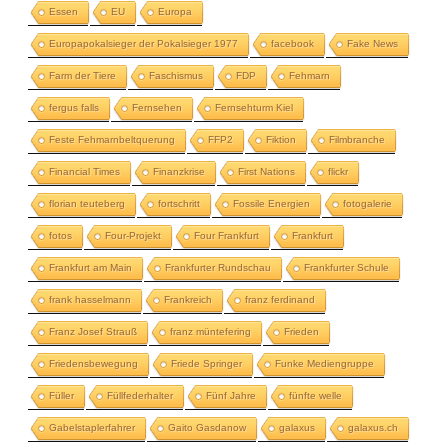
Essen
EU
Europa
Europapokalsieger der Pokalsieger 1977
facebook
Fake News
Farm der Tiere
Faschismus
FDP
Fehmarn
fergus falls
Fernsehen
Fernsehturm Kiel
Feste Fehmarnbeltquerung
FFP2
Fiktion
Filmbranche
Financial Times
Finanzkrise
First Nations
flickr
florian teuteberg
fortschritt
Fossile Energien
fotogalerie
fotos
Four-Projekt
Four Frankfurt
Frankfurt
Frankfurt am Main
Frankfurter Rundschau
Frankfurter Schule
frank hasselmann
Frankreich
franz ferdinand
Franz Josef Strauß
franz müntefering
Frieden
Friedensbewegung
Friede Springer
Funke Mediengruppe
Füller
Füllfederhalter
Fünf Jahre
fünfte welle
Gabelstaplerfahrer
Gaito Gasdanow
galaxus
galaxus.ch