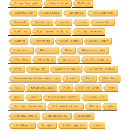
Johann Wadephul
Julian Reichelt
KaDeWe
Kaiserslautern
Kalter Krieg
kantstraße
Karl Lauterbach
Karstadt
Kassandra
kassler
Katar
katzenstreu
Kaufhaus
Kaufhausbrandstiftung
Kaufhauskonzern
Kaufhof
keith haring
Kevin Keegan
Kevin Kühnert
kino im kopf
Klaus Ernst
Klima
Klimakatastrophe
Klimakrise
klimaschutz
knoblauch
koalitionsvertrag
kohle
kohlwürste
Konrad Adenauer
Konstantin Tsetsos
Konstruktives Misstrauensvotum
krefeld
Kreml
Kreuzberg
Krieg
Kriegsgeneration
Krim
Krim-Annexion
Krimi
Krise
krisen
krisen-kommunikation
Kristina Dunz
Kritische Infrastruktur
Kulturelle Aneignung
Kunst
kyjiw
Küstenautobahn
ladeinfrastruktur
ladesäule
Lars Klingbeil
Leugner
Lieferengpässe
Limes