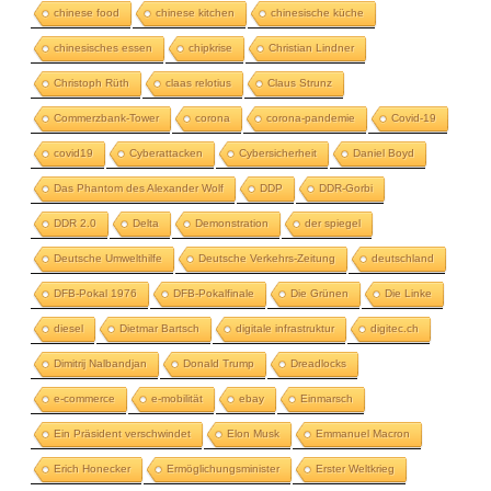
chinese food
chinese kitchen
chinesische küche
chinesisches essen
chipkrise
Christian Lindner
Christoph Rüth
claas relotius
Claus Strunz
Commerzbank-Tower
corona
corona-pandemie
Covid-19
covid19
Cyberattacken
Cybersicherheit
Daniel Boyd
Das Phantom des Alexander Wolf
DDP
DDR-Gorbi
DDR 2.0
Delta
Demonstration
der spiegel
Deutsche Umwelthilfe
Deutsche Verkehrs-Zeitung
deutschland
DFB-Pokal 1976
DFB-Pokalfinale
Die Grünen
Die Linke
diesel
Dietmar Bartsch
digitale infrastruktur
digitec.ch
Dimitrij Nalbandjan
Donald Trump
Dreadlocks
e-commerce
e-mobilität
ebay
Einmarsch
Ein Präsident verschwindet
Elon Musk
Emmanuel Macron
Erich Honecker
Ermöglichungsminister
Erster Weltkrieg