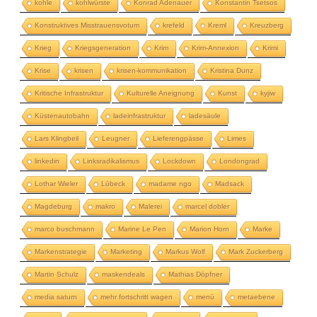
kohle
kohlwürste
Konrad Adenauer
Konstantin Tsetsos
Konstruktives Misstrauensvotum
krefeld
Kreml
Kreuzberg
Krieg
Kriegsgeneration
Krim
Krim-Annexion
Krimi
Krise
krisen
krisen-kommunikation
Kristina Dunz
Kritische Infrastruktur
Kulturelle Aneignung
Kunst
kyjiw
Küstenautobahn
ladeinfrastruktur
ladesäule
Lars Klingbeil
Leugner
Lieferengpässe
Limes
linkedin
Linksradikalismus
Lockdown
Londongrad
Lothar Wieler
Lübeck
madame ngo
Madsack
Magdeburg
makro
Malerei
marcel dobler
marco buschmann
Marine Le Pen
Marion Horn
Marke
Markenstrategie
Marketing
Markus Wolf
Mark Zuckerberg
Martin Schulz
maskendeals
Mathias Döpfner
media saturn
mehr fortschritt wagen
menü
metaebene