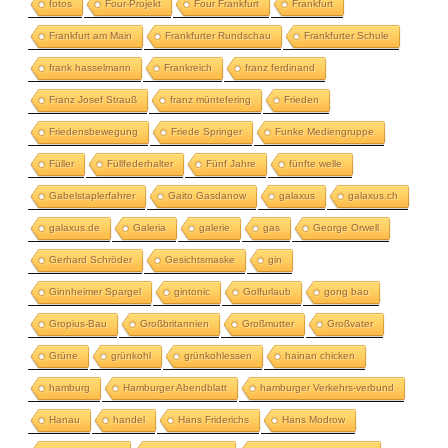
fotos
Four-Projekt
Four Frankfurt
Frankfurt
Frankfurt am Main
Frankfurter Rundschau
Frankfurter Schule
frank hasselmann
Frankreich
franz ferdinand
Franz Josef Strauß
franz müntefering
Frieden
Friedensbewegung
Friede Springer
Funke Mediengruppe
Füller
Füllfederhalter
Fünf Jahre
fünfte welle
Gabelstaplerfahrer
Gaito Gasdanow
galaxus
galaxus.ch
galaxus.de
Galeria
galerie
gas
George Orwell
Gerhard Schröder
Gesichtsmaske
gin
Ginnheimer Spargel
gintonic
Golfurlaub
gong bao
Gropius-Bau
Großbritannien
Großmutter
Großvater
Grüne
grünkohl
grünkohlessen
hainan chicken
hamburg
Hamburger Abendblatt
hamburger Verkehrs-verbund
Hanau
handel
Hans Friderichs
Hans Modrow