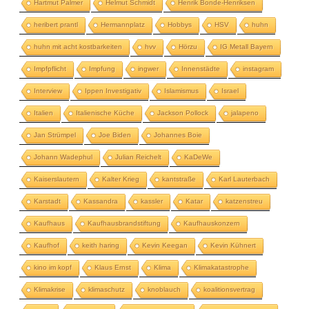
Hartmut Palmer
Helmut Schmidt
Henrik Bonde-Henriksen
heribert prantl
Hermannplatz
Hobbys
HSV
huhn
huhn mit acht kostbarkeiten
hvv
Hörzu
IG Metall Bayern
Impfpflicht
Impfung
ingwer
Innenstädte
instagram
Interview
Ippen Investigativ
Islamismus
Israel
Italien
Italienische Küche
Jackson Pollock
jalapeno
Jan Strümpel
Joe Biden
Johannes Boie
Johann Wadephul
Julian Reichelt
KaDeWe
Kaiserslautern
Kalter Krieg
kantstraße
Karl Lauterbach
Karstadt
Kassandra
kassler
Katar
katzenstreu
Kaufhaus
Kaufhausbrandstiftung
Kaufhauskonzern
Kaufhof
keith haring
Kevin Keegan
Kevin Kühnert
kino im kopf
Klaus Ernst
Klima
Klimakatastrophe
Klimakrise
klimaschutz
knoblauch
koalitionsvertrag