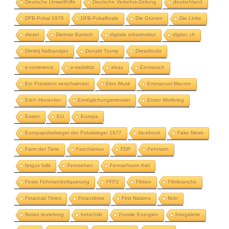
Deutsche Umwelthilfe
Deutsche Verkehrs-Zeitung
deutschland
DFB-Pokal 1976
DFB-Pokalfinale
Die Grünen
Die Linke
diesel
Dietmar Bartsch
digitale infrastruktur
digitec.ch
Dimitrij Nalbandjan
Donald Trump
Dreadlocks
e-commerce
e-mobilität
ebay
Einmarsch
Ein Präsident verschwindet
Elon Musk
Emmanuel Macron
Erich Honecker
Ermöglichungsminister
Erster Weltkrieg
Essen
EU
Europa
Europapokalsieger der Pokalsieger 1977
facebook
Fake News
Farm der Tiere
Faschismus
FDP
Fehmarn
fergus falls
Fernsehen
Fernsehturm Kiel
Feste Fehmarnbeltquerung
FFP2
Fiktion
Filmbranche
Financial Times
Finanzkrise
First Nations
flickr
florian teuteberg
fortschritt
Fossile Energien
fotogalerie