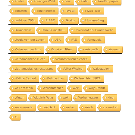
Thriller
Thüringer Wald
tiere
Tinte
Toilettenpapier
Tomaten
Toni Hofreiter
TWSBI
TWSBI Eco
twsbi vac 700r
UdSSR
Ukraine
Ukraine-Krieg
Ukrainekrise
Ultra-Klumpstreu
Universität der Bundeswehr
Ursula von der Leyen
USA
VAE
Venezuela
Verfassungsschutz
Verrat am Rhein
vierte welle
vietnam
vietnamesische küche
vietnamesisches essen
vietnamesisches restaurant
Volker Wissing
Waldstadion
Walther Scheel
Weihnachten
Weihnachten 2021
weil am rhein
Wellenbrecher
Welt
Willy Brandt
Winter
Wladimir Putin
wok
Wolkenkratzer
xing
zeitenwende
Zoë Beck
zucker
zürich
ära merkel
öl