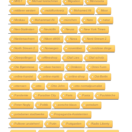
MH17
Michael kretschmer
Migration
Minnesota
mittlerer westen
mobilfunknetz
Mohamed Ali
Moor
Moskau
Muhammad Ali
münchen
Nato
natur
Neo-Stalinsten
Neukölln
Neuss
New York Times
Niedersachsen
Nikon d600
Nizza
Nord Stream 2
North Stream 2
Norwegen
november
nutzlose dinge
Oberpollinger
offlineshop
Olaf Lies
Olaf scholz
Ole Bjørnmose
oliver herren
Omikron
Omni-Turm
online-handel
online-markt
online-shop
Ost-Berlin
ottensen
otto
Otto John
otto normaljournalist
Pandemie
Paradise City
Paris
Pasta
Paulskirche
Peter Nogly
Politik
porsche-klaus
potsdam
potsdamer stadtwerke
Propaganda-Assistenten
Pullover anziehen!
Putin
Puttgarden
Radio Liberty