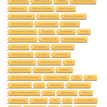
Rainer Barzel
Ralf Langroth
Realität
Rechtspopulismus
Referenzen
Reinhard Gehlen
René Benko
Rhein-Main-Gebiet
Robert Habeck
Robert Schneider
Ronnie Hellström
roy Lichtenstein
Rudi Kargus
Russisches Roulette
Russland
Russophilie
Römer
Sahra Wagenknecht
SARS-CoV-2
Schleswig-Holstein
schnurstracks
Schwarzrot
schweinebacke
schweineschmalz
schweiz
schwurbelei
Sebastian Guggolz
Selmi-Hochhaus
Shell
Simone Fischer
Skandinavien
Spaghetti
Spaghetti all'Amatriciana
Spanische Grippe
SPD
Speck
spiegel-skandal
stadt
Stalinallee
standwithukraine
Steiner-Wienand-Affäre
Syrien
Säbelrasseln
technik
teilshutdown
Tempolimit
TGV
thai
Thomas Düffert