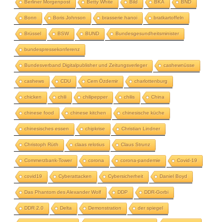
Berliner Morgenpost
Betty White
Bild
BKA
BND
Bonn
Boris Johnson
brasserie hanoi
bratkartoffeln
Brüssel
BSW
BUND
Bundesgesundheitsminister
bundespressekonferenz
Bundesverband Digitalpublisher und Zeitungsverleger
cashewnüsse
cashews
CDU
Cem Özdemir
charlottenburg
chicken
chili
chilipepper
chilis
China
chinese food
chinese kitchen
chinesische küche
chinesisches essen
chipkrise
Christian Lindner
Christoph Rüth
claas relotius
Claus Strunz
Commerzbank-Tower
corona
corona-pandemie
Covid-19
covid19
Cyberattacken
Cybersicherheit
Daniel Boyd
Das Phantom des Alexander Wolf
DDP
DDR-Gorbi
DDR 2.0
Delta
Demonstration
der spiegel