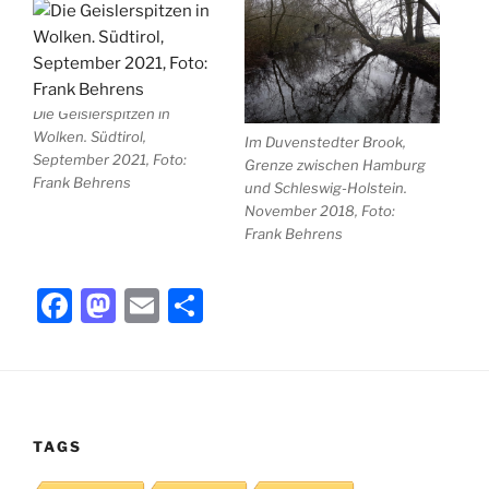
Die Geislerspitzen in
Wolken. Südtirol,
Im Duvenstedter Brook,
September 2021, Foto:
Grenze zwischen Hamburg
Frank Behrens
und Schleswig-Holstein.
November 2018, Foto:
Frank Behrens
F
M
E
T
a
a
m
ei
c
st
ai
le
e
o
l
n
b
d
TAGS
o
o