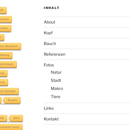
INHALT
AfD
terhaus
About
inisten
Kopf
l
Bauch
rea Würzbach
Referenzen
ffskrieg
rrenbauer
Fotos
Natur
urg
Stadt
lung
Makro
sar Springer
Tiere
Bayern
Links
Bild
BKA
Kontakt
brasserie hanoi