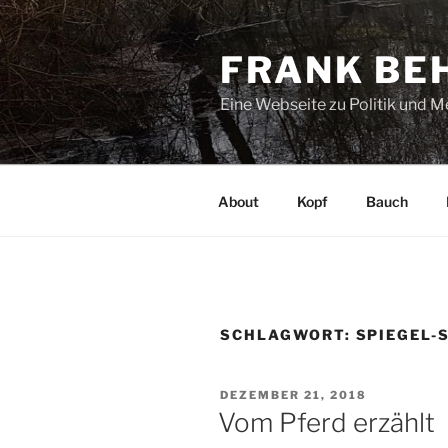
Zum
Inhalt
FRANK BE
springen
Eine Webseite zu Politik und 
About
Kopf
Bauch
SCHLAGWORT:
SPIEGEL-
VERÖFFENTLICHT
DEZEMBER 21, 2018
AM
Vom Pferd erzählt