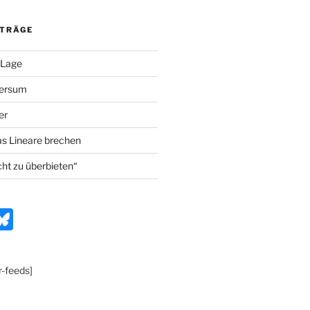
ITRÄGE
 Lage
versum
er
as Lineare brechen
cht zu überbieten“
n
Bl
t
u
e
r-feeds]
r
s
k