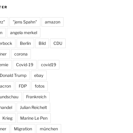
m
y
TER
rz"
"jens Spahn"
amazon
on
angela merkel
erbock
Berlin
Bild
CDU
dner
corona
emie
Covid-19
covid19
Donald Trump
ebay
acron
FDP
fotos
Rundschau
Frankreich
handel
Julian Reichelt
Krieg
Marine Le Pen
ner
Migration
münchen