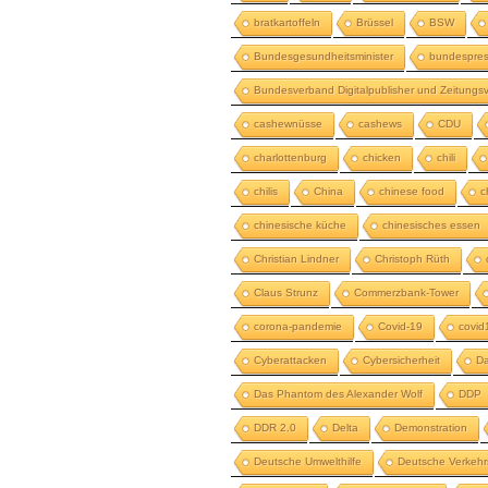
bratkartoffeln
Brüssel
BSW
Bundesgesundheitsminister
bundespres
Bundesverband Digitalpublisher und Zeitungsv
cashewnüsse
cashews
CDU
charlottenburg
chicken
chili
chilis
China
chinese food
c
chinesische küche
chinesisches essen
Christian Lindner
Christoph Rüth
Claus Strunz
Commerzbank-Tower
corona-pandemie
Covid-19
covid
Cyberattacken
Cybersicherheit
Da
Das Phantom des Alexander Wolf
DDP
DDR 2.0
Delta
Demonstration
Deutsche Umwelthilfe
Deutsche Verkehr