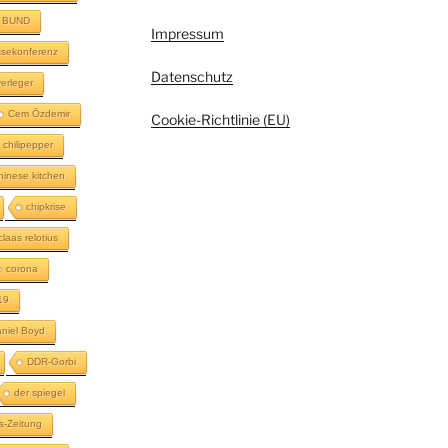
BUND
Impressum
sekonferenz
Datenschutz
erleger
Cem Özdemir
Cookie-Richtlinie (EU)
chilipepper
hinese kitchen
chipkrise
claas relotius
corona
19
niel Boyd
DDR-Gorbi
der spiegel
s-Zeitung