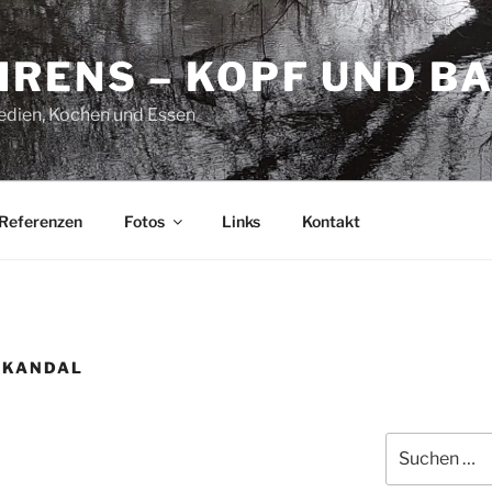
HRENS – KOPF UND B
Medien, Kochen und Essen
Referenzen
Fotos
Links
Kontakt
SKANDAL
Suchen
nach: