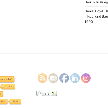
Bauch
zu
Krieg
Daniel Boyd: D
– Kopf und Ba
1990
cial media"
20. Juli
2
1984
2019