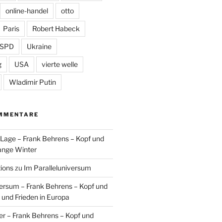
online-handel
otto
Paris
Robert Habeck
SPD
Ukraine
g
USA
vierte welle
Wladimir Putin
MMENTARE
n Lage – Frank Behrens – Kopf und
ange Winter
tions
zu
Im Paralleluniversum
versum – Frank Behrens – Kopf und
 und Frieden in Europa
er – Frank Behrens – Kopf und