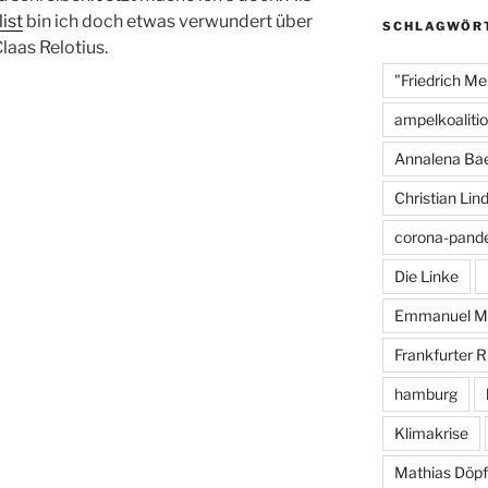
o
ist
bin ich doch etwas verwundert über
SCHLAGWÖR
laas Relotius.
o
"Friedrich Me
k
ampelkoaliti
Annalena Ba
Christian Lin
corona-pand
Die Linke
Emmanuel M
Frankfurter 
hamburg
Klimakrise
Mathias Döpf