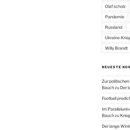
Olaf scholz
Pandemie
Russland
Ukraine-Krie
Willy Brandt
NEUESTE KO
Zur politische
Bauch
zu
Der l
Football predic
Im Paralleluni
Bauch
zu
Krieg
Der lange Wint