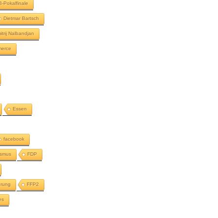
-Pokalfinale
Dietmar Bartsch
itrij Nalbandjan
merce
Essen
facebook
ismus
FDP
erung
FFP2
es