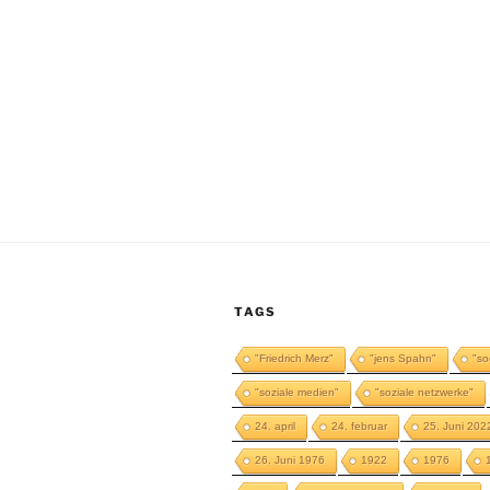
TAGS
"Friedrich Merz"
"jens Spahn"
"so
"soziale medien"
"soziale netzwerke"
24. april
24. februar
25. Juni 202
26. Juni 1976
1922
1976