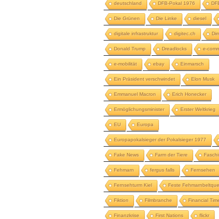
deutschland
DFB-Pokal 1976
DFB
Die Grünen
Die Linke
diesel
digitale infrastruktur
digitec.ch
Dim
Donald Trump
Dreadlocks
e-com
e-mobilität
ebay
Einmarsch
Ein Präsident verschwindet
Elon Musk
Emmanuel Macron
Erich Honecker
Ermöglichungsminister
Erster Weltkrieg
EU
Europa
Europapokalsieger der Pokalsieger 1977
Fake News
Farm der Tiere
Fasch
Fehmarn
fergus falls
Fernsehen
Fernsehturm Kiel
Feste Fehmarnbeltqu
Fiktion
Filmbranche
Financial Tim
Finanzkrise
First Nations
flickr