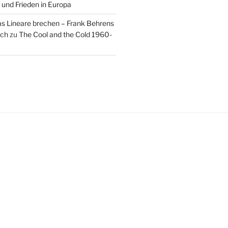
 und Frieden in Europa
as Lineare brechen – Frank Behrens
uch
zu
The Cool and the Cold 1960-