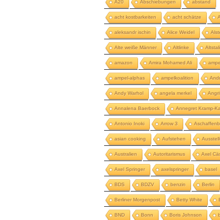
A20
Abschiebungen
abstand
acht kostbarkeiten
acht schätze
aleksandr ischin
Alice Weidel
Als
Alte weiße Männer
Altlinke
Altstal
amazon
Amira Mohamed Ali
ampe
ampel-alphas
ampelkoalition
And
Andy Warhol
angela merkel
Angri
Annalena Baerbock
Annegret Kramp-Ka
Antonio Inoki
Arrow 3
Aschaffenb
asian cooking
Aufstehen
Ausstel
Australien
Autoritarismus
Axel Cä
Axel Springer
axelspringer
basel
BDS
BDZV
benzin
Berlin
Berliner Morgenpost
Betty White
BND
Bonn
Boris Johnson