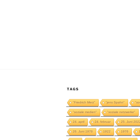
TAGS
"Friedrich Merz"
"jens Spahn"
"so
"soziale medien"
"soziale netzwerke"
24. april
24. februar
25. Juni 202
26. Juni 1976
1922
1976