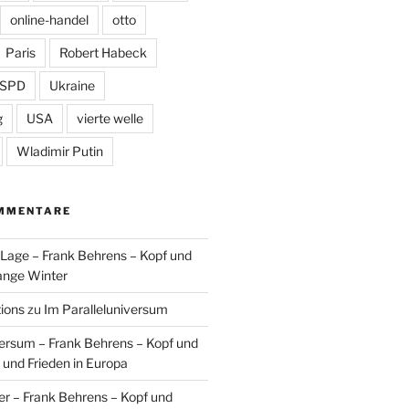
online-handel
otto
Paris
Robert Habeck
SPD
Ukraine
g
USA
vierte welle
Wladimir Putin
MMENTARE
n Lage – Frank Behrens – Kopf und
ange Winter
tions
zu
Im Paralleluniversum
versum – Frank Behrens – Kopf und
 und Frieden in Europa
er – Frank Behrens – Kopf und