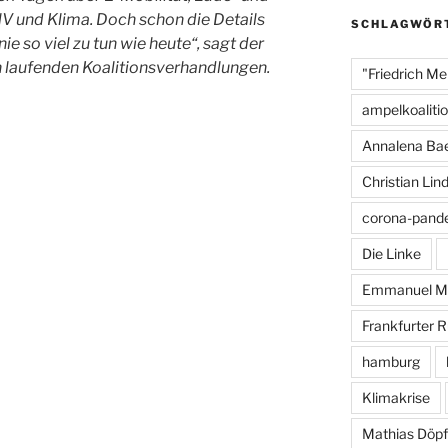
o
PNV und Klima. Doch schon die Details
SCHLAGWÖR
nie so viel zu tun wie heute“, sagt der
o
h laufenden Koalitionsverhandlungen.
"Friedrich Me
k
ampelkoaliti
Annalena Ba
Christian Lin
corona-pand
Die Linke
Emmanuel M
Frankfurter 
hamburg
Klimakrise
Mathias Döpf