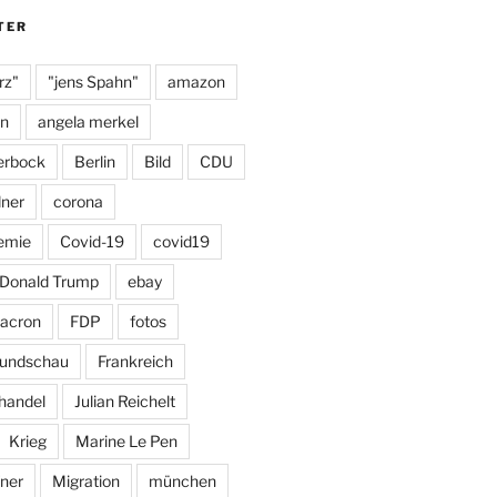
m
y
TER
rz"
"jens Spahn"
amazon
on
angela merkel
erbock
Berlin
Bild
CDU
dner
corona
emie
Covid-19
covid19
Donald Trump
ebay
acron
FDP
fotos
Rundschau
Frankreich
handel
Julian Reichelt
Krieg
Marine Le Pen
ner
Migration
münchen