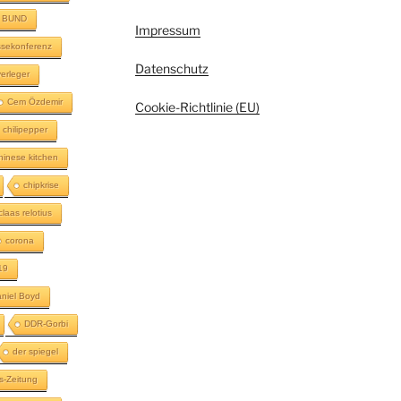
BUND
Impressum
sekonferenz
Datenschutz
erleger
Cem Özdemir
Cookie-Richtlinie (EU)
chilipepper
hinese kitchen
chipkrise
claas relotius
corona
19
niel Boyd
DDR-Gorbi
der spiegel
s-Zeitung