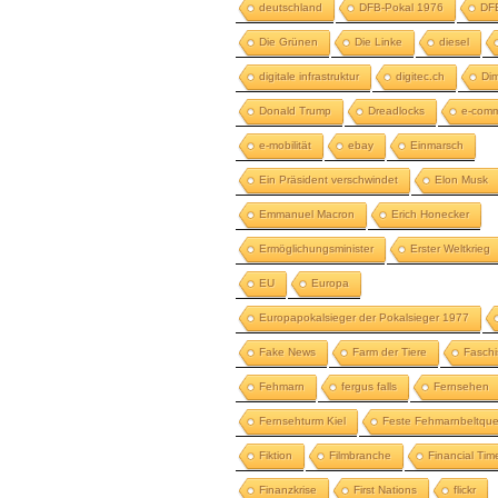
deutschland
DFB-Pokal 1976
DFB
Die Grünen
Die Linke
diesel
digitale infrastruktur
digitec.ch
Dim
Donald Trump
Dreadlocks
e-com
e-mobilität
ebay
Einmarsch
Ein Präsident verschwindet
Elon Musk
Emmanuel Macron
Erich Honecker
Ermöglichungsminister
Erster Weltkrieg
EU
Europa
Europapokalsieger der Pokalsieger 1977
Fake News
Farm der Tiere
Fasch
Fehmarn
fergus falls
Fernsehen
Fernsehturm Kiel
Feste Fehmarnbeltqu
Fiktion
Filmbranche
Financial Tim
Finanzkrise
First Nations
flickr