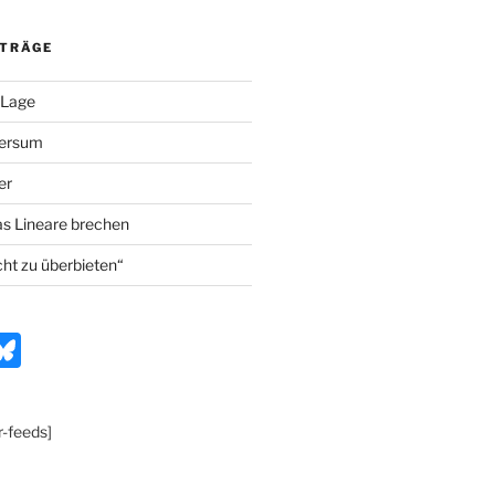
ITRÄGE
 Lage
versum
er
as Lineare brechen
cht zu überbieten“
n
Bl
t
u
e
r-feeds]
r
s
k