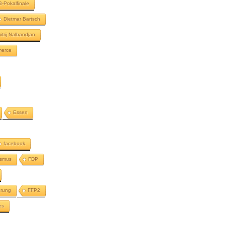
-Pokalfinale
Dietmar Bartsch
itrij Nalbandjan
merce
Essen
facebook
ismus
FDP
erung
FFP2
es