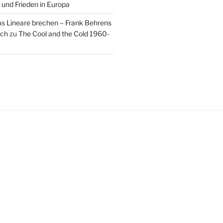
 und Frieden in Europa
as Lineare brechen – Frank Behrens
uch
zu
The Cool and the Cold 1960-