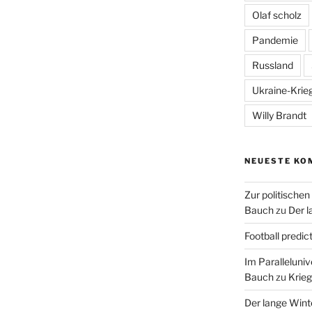
Olaf scholz
Pandemie
Russland
Ukraine-Krie
Willy Brandt
NEUESTE KO
Zur politische
Bauch
zu
Der l
Football predic
Im Paralleluni
Bauch
zu
Krieg
Der lange Wint