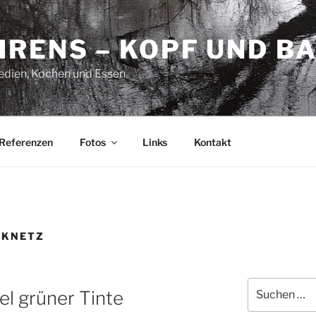
HRENS – KOPF UND B
Medien, Kochen und Essen
Referenzen
Fotos
Links
Kontakt
NKNETZ
Suchen
iel grüner Tinte
nach: