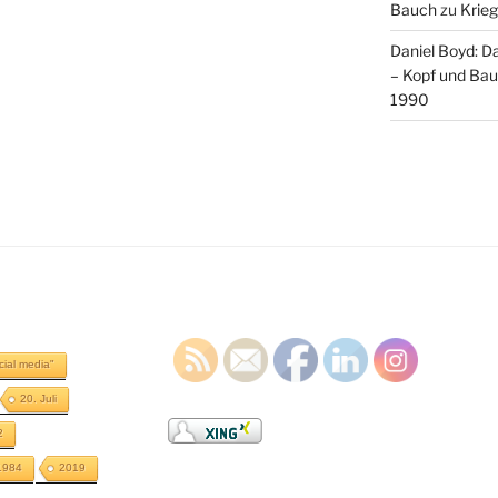
Bauch
zu
Krieg
Daniel Boyd: D
– Kopf und Ba
1990
cial media"
20. Juli
2
1984
2019