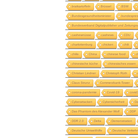
bratkartoffeln
Brüssel
BSW
Bundesgesundheitsminister
bundespres
Bundesverband Digitalpublisher und Zeitungsv
cashewnüsse
cashews
CDU
charlottenburg
chicken
chili
chilis
China
chinese food
c
chinesische küche
chinesisches essen
Christian Lindner
Christoph Rüth
Claus Strunz
Commerzbank-Tower
corona-pandemie
Covid-19
covid
Cyberattacken
Cybersicherheit
Da
Das Phantom des Alexander Wolf
DDP
DDR 2.0
Delta
Demonstration
Deutsche Umwelthilfe
Deutsche Verkehr