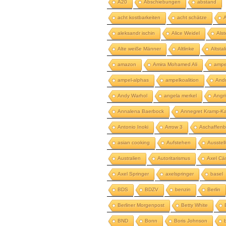
A20
Abschiebungen
abstand
acht kostbarkeiten
acht schätze
aleksandr ischin
Alice Weidel
Als
Alte weiße Männer
Altlinke
Altstal
amazon
Amira Mohamed Ali
ampe
ampel-alphas
ampelkoalition
And
Andy Warhol
angela merkel
Angri
Annalena Baerbock
Annegret Kramp-Ka
Antonio Inoki
Arrow 3
Aschaffenb
asian cooking
Aufstehen
Ausstel
Australien
Autoritarismus
Axel Cä
Axel Springer
axelspringer
basel
BDS
BDZV
benzin
Berlin
Berliner Morgenpost
Betty White
BND
Bonn
Boris Johnson