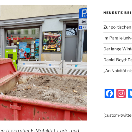
NEUESTE BE
Zur politischen
Im Paralleluni
Der lange Wint
Daniel Boyd: D
„An Naivität ni
F
I
a
s
c
a
[custom-twitte
e
g
b
a
sen Tagen über E-Mobilität, Lade- und