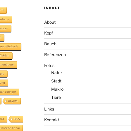
INHALT
AfD
terhaus
About
inisten
Kopf
l
Bauch
rea Würzbach
Referenzen
ffskrieg
rrenbauer
Fotos
Natur
urg
Stadt
lung
Makro
sar Springer
Tiere
Bayern
Links
Bild
BKA
Kontakt
brasserie hanoi