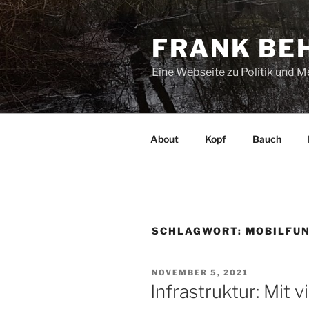
Zum
Inhalt
FRANK BE
springen
Eine Webseite zu Politik und 
About
Kopf
Bauch
SCHLAGWORT:
MOBILFU
VERÖFFENTLICHT
NOVEMBER 5, 2021
AM
Infrastruktur: Mit v