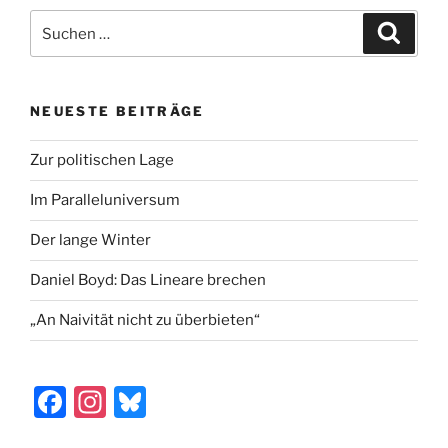
e
o
l
n
Suchen
Suche
b
d
nach:
o
o
o
n
NEUESTE BEITRÄGE
k
Zur politischen Lage
Im Paralleluniversum
Der lange Winter
Daniel Boyd: Das Lineare brechen
„An Naivität nicht zu überbieten“
F
In
Bl
a
st
u