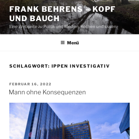
Zum
FRANK BEHRENS – KOPF
Inhalt
UND BAUCH
springen
Eine Webseite zu Politik und Medien, Kochen und Essen
Menü
SCHLAGWORT:
IPPEN INVESTIGATIV
VERÖFFENTLICHT
FEBRUAR 16, 2022
AM
Mann ohne Konsequenzen