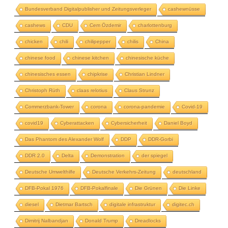
Bundesverband Digitalpublisher und Zeitungsverleger
cashewnüsse
cashews
CDU
Cem Özdemir
charlottenburg
chicken
chili
chilipepper
chilis
China
chinese food
chinese kitchen
chinesische küche
chinesisches essen
chipkrise
Christian Lindner
Christoph Rüth
claas relotius
Claus Strunz
Commerzbank-Tower
corona
corona-pandemie
Covid-19
covid19
Cyberattacken
Cybersicherheit
Daniel Boyd
Das Phantom des Alexander Wolf
DDP
DDR-Gorbi
DDR 2.0
Delta
Demonstration
der spiegel
Deutsche Umwelthilfe
Deutsche Verkehrs-Zeitung
deutschland
DFB-Pokal 1976
DFB-Pokalfinale
Die Grünen
Die Linke
diesel
Dietmar Bartsch
digitale infrastruktur
digitec.ch
Dimitrij Nalbandjan
Donald Trump
Dreadlocks