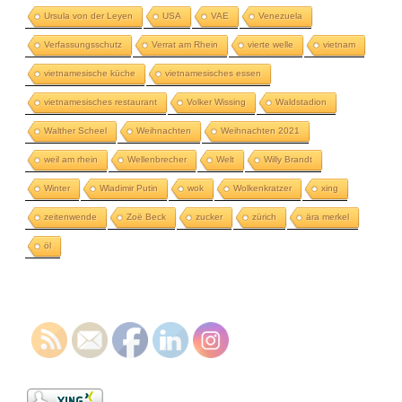
Ursula von der Leyen
USA
VAE
Venezuela
Verfassungsschutz
Verrat am Rhein
vierte welle
vietnam
vietnamesische küche
vietnamesisches essen
vietnamesisches restaurant
Volker Wissing
Waldstadion
Walther Scheel
Weihnachten
Weihnachten 2021
weil am rhein
Wellenbrecher
Welt
Willy Brandt
Winter
Wladimir Putin
wok
Wolkenkratzer
xing
zeitenwende
Zoë Beck
zucker
zürich
ära merkel
öl