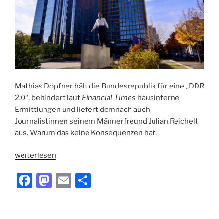
Mathias Döpfner hält die Bundesrepublik für eine „DDR
2.0“, behindert laut
Financial Times
hausinterne
Ermittlungen und liefert demnach auch
Journalistinnen seinem Männerfreund Julian Reichelt
aus. Warum das keine Konsequenzen hat.
„Mann
weiterlesen
ohne
F
M
E
T
Konsequenzen“
a
a
m
ei
c
st
ai
le