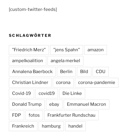
c
a
e
[custom-twitter-feeds]
e
gr
s
b
a
k
o
m
y
SCHLAGWÖRTER
o
k
"Friedrich Merz"
"jens Spahn"
amazon
ampelkoalition
angela merkel
Annalena Baerbock
Berlin
Bild
CDU
Christian Lindner
corona
corona-pandemie
Covid-19
covid19
Die Linke
Donald Trump
ebay
Emmanuel Macron
FDP
fotos
Frankfurter Rundschau
Frankreich
hamburg
handel