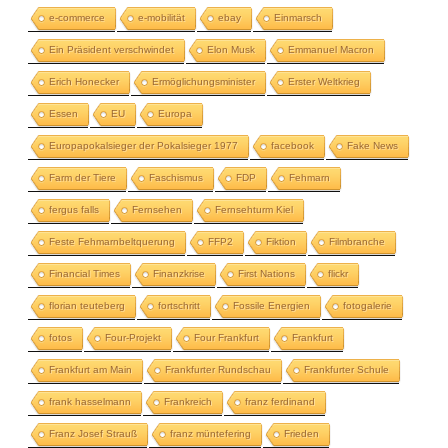
e-commerce
e-mobilität
ebay
Einmarsch
Ein Präsident verschwindet
Elon Musk
Emmanuel Macron
Erich Honecker
Ermöglichungsminister
Erster Weltkrieg
Essen
EU
Europa
Europapokalsieger der Pokalsieger 1977
facebook
Fake News
Farm der Tiere
Faschismus
FDP
Fehmarn
fergus falls
Fernsehen
Fernsehturm Kiel
Feste Fehmarnbeltquerung
FFP2
Fiktion
Filmbranche
Financial Times
Finanzkrise
First Nations
flickr
florian teuteberg
fortschritt
Fossile Energien
fotogalerie
fotos
Four-Projekt
Four Frankfurt
Frankfurt
Frankfurt am Main
Frankfurter Rundschau
Frankfurter Schule
frank hasselmann
Frankreich
franz ferdinand
Franz Josef Strauß
franz müntefering
Frieden