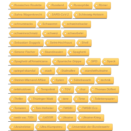
Russisches Roulette
Russland
Russophilie
Römer
Sahra Wagenknecht
SARS-CoV-2
Schleswig-Holstein
schnurstracks
Schwarzrot
schweinebacke
schweineschmalz
schweiz
schwurbelei
Sebastian Guggolz
Selmi-Hochhaus
Shell
Simone Fischer
Skandinavien
Spaghetti
Spaghetti all'Amatriciana
Spanische Grippe
SPD
Speck
spiegel-skandal
stadt
Stalinallee
standwithukraine
Steiner-Wienand-Affäre
Syrien
Säbelrasseln
technik
teilshutdown
Tempolimit
TGV
thai
Thomas Düffert
Thriller
Thüringer Wald
tiere
Tinte
Toilettenpapier
Tomaten
Toni Hofreiter
TWSBI
TWSBI Eco
twsbi vac 700r
UdSSR
Ukraine
Ukraine-Krieg
Ukrainekrise
Ultra-Klumpstreu
Universität der Bundeswehr