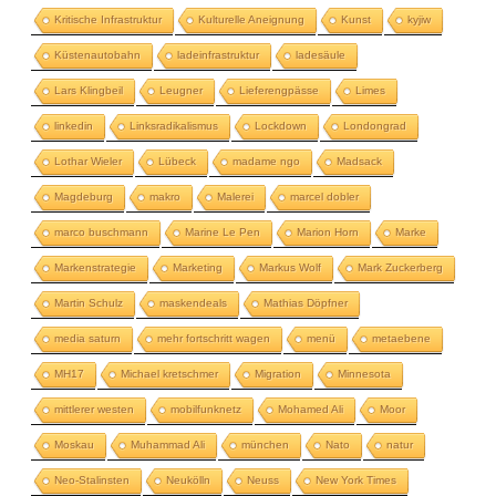
Kritische Infrastruktur
Kulturelle Aneignung
Kunst
kyjiw
Küstenautobahn
ladeinfrastruktur
ladesäule
Lars Klingbeil
Leugner
Lieferengpässe
Limes
linkedin
Linksradikalismus
Lockdown
Londongrad
Lothar Wieler
Lübeck
madame ngo
Madsack
Magdeburg
makro
Malerei
marcel dobler
marco buschmann
Marine Le Pen
Marion Horn
Marke
Markenstrategie
Marketing
Markus Wolf
Mark Zuckerberg
Martin Schulz
maskendeals
Mathias Döpfner
media saturn
mehr fortschritt wagen
menü
metaebene
MH17
Michael kretschmer
Migration
Minnesota
mittlerer westen
mobilfunknetz
Mohamed Ali
Moor
Moskau
Muhammad Ali
münchen
Nato
natur
Neo-Stalinsten
Neukölln
Neuss
New York Times