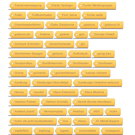
Friedensbewegung
Friede Springer
Funke Mediengruppe
Füller
Füllfederhalter
Fünf Jahre
fünfte welle
Gabelstaplerfahrer
Gaito Gasdanow
galaxus
galaxus.ch
galaxus.de
Galeria
galerie
gas
George Orwell
Gerhard Schröder
Gesichtsmaske
gin
Ginnheimer Spargel
gintonic
Golfurlaub
gong bao
Gropius-Bau
Großbritannien
Großmutter
Großvater
Grüne
grünkohl
grünkohlessen
hainan chicken
hamburg
Hamburger Abendblatt
hamburger Verkehrs-verbund
Hanau
handel
Hans Friderichs
Hans Modrow
Hartmut Palmer
Helmut Schmidt
Henrik Bonde-Henriksen
heribert prantl
Hermannplatz
Hobbys
HSV
huhn
huhn mit acht kostbarkeiten
hvv
Hörzu
IG Metall Bayern
Impfpflicht
Impfung
ingwer
Innenstädte
instagram