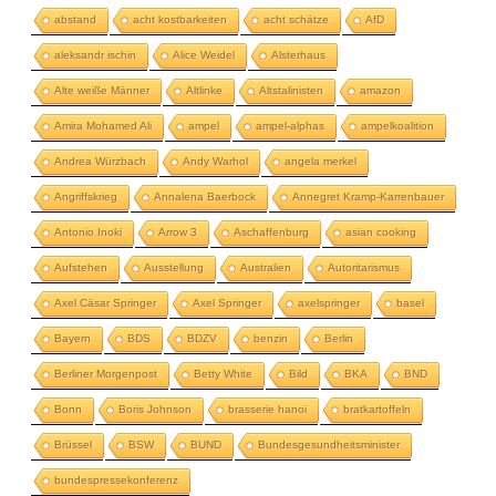
abstand
acht kostbarkeiten
acht schätze
AfD
aleksandr ischin
Alice Weidel
Alsterhaus
Alte weiße Männer
Altlinke
Altstalinisten
amazon
Amira Mohamed Ali
ampel
ampel-alphas
ampelkoalition
Andrea Würzbach
Andy Warhol
angela merkel
Angriffskrieg
Annalena Baerbock
Annegret Kramp-Karrenbauer
Antonio Inoki
Arrow 3
Aschaffenburg
asian cooking
Aufstehen
Ausstellung
Australien
Autoritarismus
Axel Cäsar Springer
Axel Springer
axelspringer
basel
Bayern
BDS
BDZV
benzin
Berlin
Berliner Morgenpost
Betty White
Bild
BKA
BND
Bonn
Boris Johnson
brasserie hanoi
bratkartoffeln
Brüssel
BSW
BUND
Bundesgesundheitsminister
bundespressekonferenz