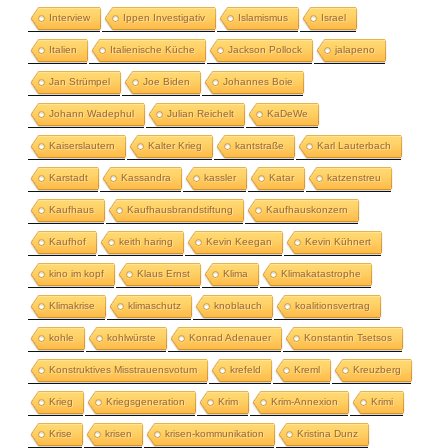
Interview
Ippen Investigativ
Islamismus
Israel
Italien
Italienische Küche
Jackson Pollock
jalapeno
Jan Strümpel
Joe Biden
Johannes Boie
Johann Wadephul
Julian Reichelt
KaDeWe
Kaiserslautern
Kalter Krieg
kantstraße
Karl Lauterbach
Karstadt
Kassandra
kassler
Katar
katzenstreu
Kaufhaus
Kaufhausbrandstiftung
Kaufhauskonzern
Kaufhof
keith haring
Kevin Keegan
Kevin Kühnert
kino im kopf
Klaus Ernst
Klima
Klimakatastrophe
Klimakrise
klimaschutz
knoblauch
koalitionsvertrag
kohle
kohlwürste
Konrad Adenauer
Konstantin Tsetsos
Konstruktives Misstrauensvotum
krefeld
Kreml
Kreuzberg
Krieg
Kriegsgeneration
Krim
Krim-Annexion
Krimi
Krise
krisen
krisen-kommunikation
Kristina Dunz