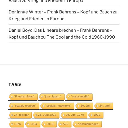
Bauch
zu
Krieg und Frieden in Europa
Der lange Winter – Frank Behrens – Kopf und Bauch
zu
Krieg und Frieden in Europa
Daniel Boyd: Das Lineare brechen – Frank Behrens –
Kopf und Bauch
zu
The Cool and the Cold 1960-1990
TAGS
"Friedrich Merz"
"jens Spahn"
"social media"
"soziale medien"
"soziale netzwerke"
20. Juli
24. april
24. februar
25. Juni 2022
26. Juni 1976
1922
1976
1984
2019
A20
Abschiebungen