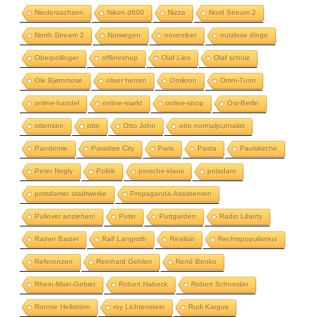
Niedersachsen
Nikon d600
Nizza
Nord Stream 2
North Stream 2
Norwegen
november
nutzlose dinge
Oberpollinger
offlineshop
Olaf Lies
Olaf scholz
Ole Bjørnmose
oliver herren
Omikron
Omni-Turm
online-handel
online-markt
online-shop
Ost-Berlin
ottensen
otto
Otto John
otto normaljournalist
Pandemie
Paradise City
Paris
Pasta
Paulskirche
Peter Nogly
Politik
porsche-klaus
potsdam
potsdamer stadtwerke
Propaganda-Assistenten
Pullover anziehen!
Putin
Puttgarden
Radio Liberty
Rainer Barzel
Ralf Langroth
Realität
Rechtspopulismus
Referenzen
Reinhard Gehlen
René Benko
Rhein-Main-Gebiet
Robert Habeck
Robert Schneider
Ronnie Hellström
roy Lichtenstein
Rudi Kargus