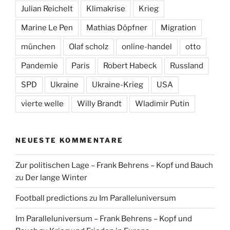
Julian Reichelt
Klimakrise
Krieg
Marine Le Pen
Mathias Döpfner
Migration
münchen
Olaf scholz
online-handel
otto
Pandemie
Paris
Robert Habeck
Russland
SPD
Ukraine
Ukraine-Krieg
USA
vierte welle
Willy Brandt
Wladimir Putin
NEUESTE KOMMENTARE
Zur politischen Lage – Frank Behrens – Kopf und Bauch
zu
Der lange Winter
Football predictions
zu
Im Paralleluniversum
Im Paralleluniversum – Frank Behrens – Kopf und