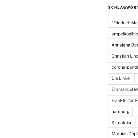
o
SCHLAGWÖR
o
"Friedrich Me
k
ampelkoaliti
Annalena Ba
Christian Lin
corona-pand
Die Linke
Emmanuel M
Frankfurter 
hamburg
Klimakrise
Mathias Döpf