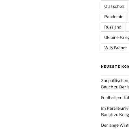
Olaf scholz
Pandemie
Russland
Ukraine-Krie
Willy Brandt
NEUESTE KO
Zur politische
Bauch
zu
Der l
Football predic
Im Paralleluni
Bauch
zu
Krieg
Der lange Wint