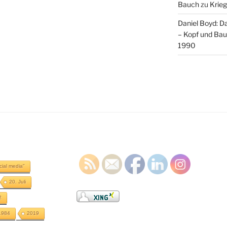
Bauch
zu
Krieg
Daniel Boyd: D
– Kopf und Ba
1990
cial media"
20. Juli
2
1984
2019