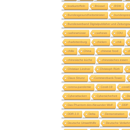
bratkartoffeln
Brüssel
BSW
Bundesgesundheitsminister
bundespres
Bundesverband Digitalpublisher und Zeitungsv
cashewnüsse
cashews
CDU
charlottenburg
chicken
chili
chilis
China
chinese food
c
chinesische küche
chinesisches essen
Christian Lindner
Christoph Rüth
Claus Strunz
Commerzbank-Tower
corona-pandemie
Covid-19
covid
Cyberattacken
Cybersicherheit
Da
Das Phantom des Alexander Wolf
DDP
DDR 2.0
Delta
Demonstration
Deutsche Umwelthilfe
Deutsche Verkehr