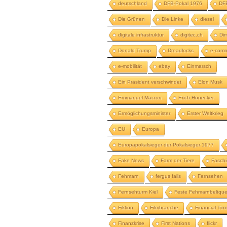
deutschland
DFB-Pokal 1976
DFB
Die Grünen
Die Linke
diesel
digitale infrastruktur
digitec.ch
Dim
Donald Trump
Dreadlocks
e-com
e-mobilität
ebay
Einmarsch
Ein Präsident verschwindet
Elon Musk
Emmanuel Macron
Erich Honecker
Ermöglichungsminister
Erster Weltkrieg
EU
Europa
Europapokalsieger der Pokalsieger 1977
Fake News
Farm der Tiere
Fasch
Fehmarn
fergus falls
Fernsehen
Fernsehturm Kiel
Feste Fehmarnbeltqu
Fiktion
Filmbranche
Financial Tim
Finanzkrise
First Nations
flickr