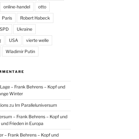
online-handel
otto
Paris
Robert Habeck
SPD
Ukraine
g
USA
vierte welle
Wladimir Putin
MMENTARE
n Lage – Frank Behrens – Kopf und
ange Winter
tions
zu
Im Paralleluniversum
versum – Frank Behrens – Kopf und
 und Frieden in Europa
er – Frank Behrens – Kopf und