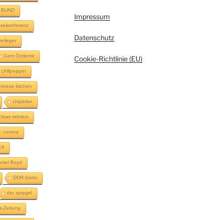
BUND
Impressum
sekonferenz
Datenschutz
erleger
Cem Özdemir
Cookie-Richtlinie (EU)
chilipepper
hinese kitchen
chipkrise
claas relotius
corona
19
niel Boyd
DDR-Gorbi
der spiegel
s-Zeitung