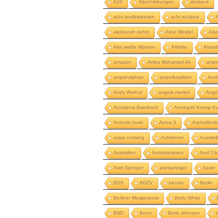
A20
Abschiebungen
abstand
acht kostbarkeiten
acht schätze
aleksandr ischin
Alice Weidel
Als
Alte weiße Männer
Altlinke
Altstal
amazon
Amira Mohamed Ali
ampe
ampel-alphas
ampelkoalition
And
Andy Warhol
angela merkel
Angri
Annalena Baerbock
Annegret Kramp-Ka
Antonio Inoki
Arrow 3
Aschaffenb
asian cooking
Aufstehen
Ausstel
Australien
Autoritarismus
Axel Cä
Axel Springer
axelspringer
basel
BDS
BDZV
benzin
Berlin
Berliner Morgenpost
Betty White
BND
Bonn
Boris Johnson