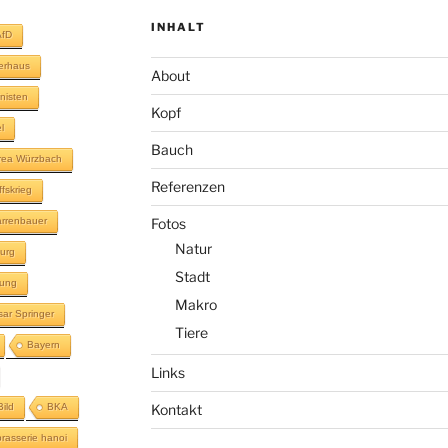
INHALT
AfD
terhaus
About
inisten
Kopf
l
Bauch
rea Würzbach
Referenzen
ffskrieg
rrenbauer
Fotos
Natur
urg
Stadt
lung
Makro
sar Springer
Tiere
Bayern
Links
Bild
BKA
Kontakt
brasserie hanoi