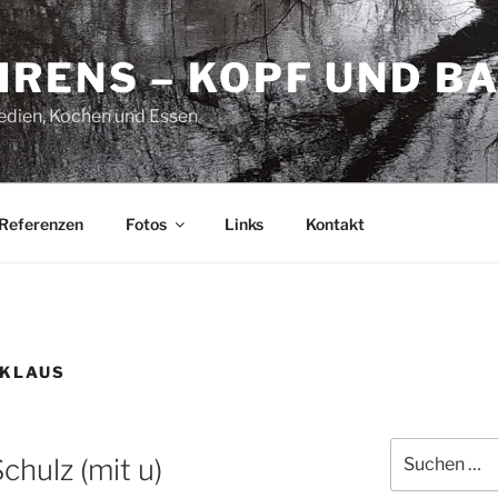
HRENS – KOPF UND B
Medien, Kochen und Essen
Referenzen
Fotos
Links
Kontakt
-KLAUS
Suchen
chulz (mit u)
nach: