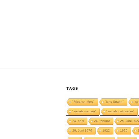
TAGS
"Friedrich Merz"
"jens Spahn"
"so
"soziale medien"
"soziale netzwerke"
24. april
24. februar
25. Juni 202
26. Juni 1976
1922
1976