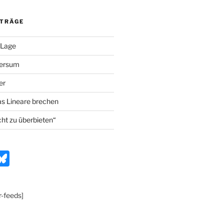
ITRÄGE
 Lage
versum
er
as Lineare brechen
cht zu überbieten“
n
Bl
t
u
e
r-feeds]
r
s
k