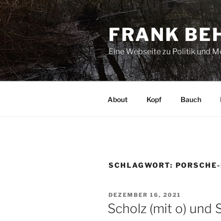
Zum
Inhalt
FRANK BE
springen
Eine Webseite zu Politik und 
About
Kopf
Bauch
SCHLAGWORT:
PORSCHE
VERÖFFENTLICHT
DEZEMBER 16, 2021
AM
Scholz (mit o) und S