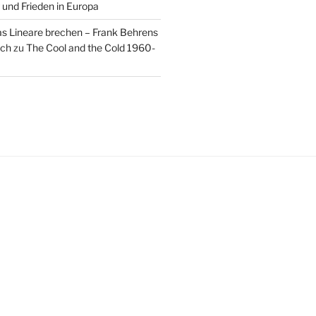
 und Frieden in Europa
as Lineare brechen – Frank Behrens
uch
zu
The Cool and the Cold 1960-