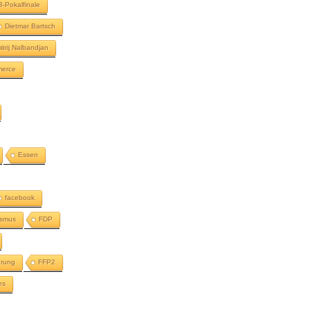
-Pokalfinale
Dietmar Bartsch
itrij Nalbandjan
merce
Essen
facebook
ismus
FDP
erung
FFP2
es