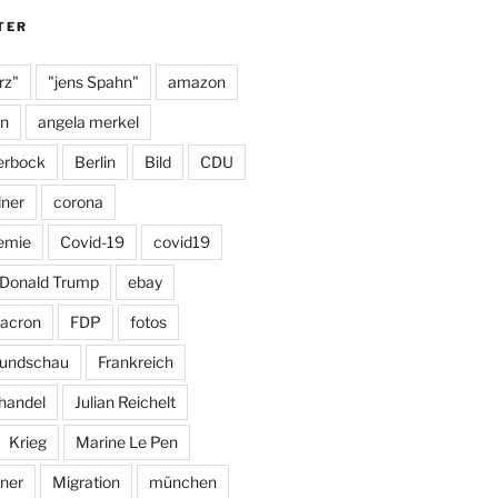
m
y
TER
rz"
"jens Spahn"
amazon
on
angela merkel
erbock
Berlin
Bild
CDU
dner
corona
emie
Covid-19
covid19
Donald Trump
ebay
acron
FDP
fotos
Rundschau
Frankreich
handel
Julian Reichelt
Krieg
Marine Le Pen
ner
Migration
münchen