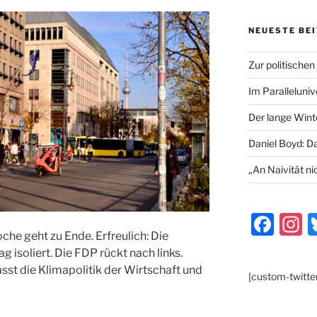
NEUESTE BE
Zur politischen
Im Paralleluni
Der lange Wint
Daniel Boyd: D
„An Naivität ni
F
I
he geht zu Ende. Erfreulich: Die
a
s
 isoliert. Die FDP rückt nach links.
c
a
ässt die Klimapolitik der Wirtschaft und
[custom-twitte
e
g
b
a