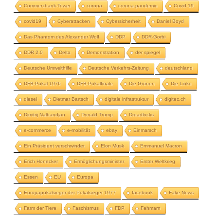
Commerzbank-Tower
corona
corona-pandemie
Covid-19
covid19
Cyberattacken
Cybersicherheit
Daniel Boyd
Das Phantom des Alexander Wolf
DDP
DDR-Gorbi
DDR 2.0
Delta
Demonstration
der spiegel
Deutsche Umwelthilfe
Deutsche Verkehrs-Zeitung
deutschland
DFB-Pokal 1976
DFB-Pokalfinale
Die Grünen
Die Linke
diesel
Dietmar Bartsch
digitale infrastruktur
digitec.ch
Dimitrij Nalbandjan
Donald Trump
Dreadlocks
e-commerce
e-mobilität
ebay
Einmarsch
Ein Präsident verschwindet
Elon Musk
Emmanuel Macron
Erich Honecker
Ermöglichungsminister
Erster Weltkrieg
Essen
EU
Europa
Europapokalsieger der Pokalsieger 1977
facebook
Fake News
Farm der Tiere
Faschismus
FDP
Fehmarn