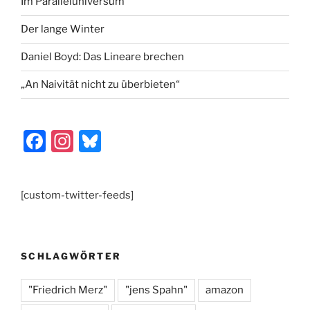
Im Paralleluniversum
Der lange Winter
Daniel Boyd: Das Lineare brechen
„An Naivität nicht zu überbieten“
F
In
Bl
a
st
u
c
a
e
[custom-twitter-feeds]
e
gr
s
b
a
k
o
m
y
SCHLAGWÖRTER
o
k
"Friedrich Merz"
"jens Spahn"
amazon