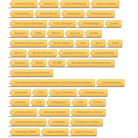
Antonio Inoki
Arrow 3
Aschaffenburg
asian cooking
Aufstehen
Ausstellung
Australien
Autoritarismus
Axel Cäsar Springer
Axel Springer
axelspringer
basel
Bayern
BDS
BDZV
benzin
Berlin
Berliner Morgenpost
Betty White
Bild
BKA
BND
Bonn
Boris Johnson
brasserie hanoi
bratkartoffeln
Brüssel
BSW
BUND
Bundesgesundheitsminister
bundespressekonferenz
Bundesverband Digitalpublisher und Zeitungsverleger
cashewnüsse
cashews
CDU
Cem Özdemir
charlottenburg
chicken
chili
chilipepper
chilis
China
chinese food
chinese kitchen
chinesische küche
chinesisches essen
chipkrise
Christian Lindner
Christoph Rüth
claas relotius
Claus Strunz