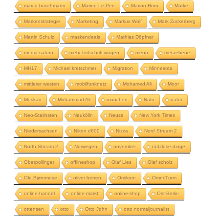
marco buschmann
Marine Le Pen
Marion Horn
Marke
Markenstrategie
Marketing
Markus Wolf
Mark Zuckerberg
Martin Schulz
maskendeals
Mathias Döpfner
media saturn
mehr fortschritt wagen
menü
metaebene
MH17
Michael kretschmer
Migration
Minnesota
mittlerer westen
mobilfunknetz
Mohamed Ali
Moor
Moskau
Muhammad Ali
münchen
Nato
natur
Neo-Stalinsten
Neukölln
Neuss
New York Times
Niedersachsen
Nikon d600
Nizza
Nord Stream 2
North Stream 2
Norwegen
november
nutzlose dinge
Oberpollinger
offlineshop
Olaf Lies
Olaf scholz
Ole Bjørnmose
oliver herren
Omikron
Omni-Turm
online-handel
online-markt
online-shop
Ost-Berlin
ottensen
otto
Otto John
otto normaljournalist