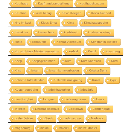
Kaufhaus
Kaufhausbrandstiftung
Kaufhauskonzern
Kaufhof
keith haring
Kevin Keegan
Kevin Kühnert
kino im kopf
Klaus Ernst
Klima
Klimakatastrophe
Klimakrise
klimaschutz
knoblauch
koalitionsvertrag
kohle
kohlwürste
Konrad Adenauer
Konstantin Tsetsos
Konstruktives Misstrauensvotum
krefeld
Kreml
Kreuzberg
Krieg
Kriegsgeneration
Krim
Krim-Annexion
Krimi
Krise
krisen
krisen-kommunikation
Kristina Dunz
Kritische Infrastruktur
Kulturelle Aneignung
Kunst
kyjiw
Küstenautobahn
ladeinfrastruktur
ladesäule
Lars Klingbeil
Leugner
Lieferengpässe
Limes
linkedin
Linksradikalismus
Lockdown
Londongrad
Lothar Wieler
Lübeck
madame ngo
Madsack
Magdeburg
makro
Malerei
marcel dobler