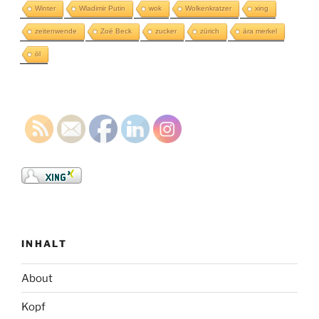
Winter
Wladimir Putin
wok
Wolkenkratzer
xing
zeitenwende
Zoë Beck
zucker
zürich
ära merkel
öl
INHALT
About
Kopf