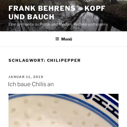
Zum
FRANK BEHRENS – KOPF
Inhalt
UND BAUCH
springen
Eine Webseite zu Politik und Medien, Kochen und Essen
Menü
SCHLAGWORT:
CHILIPEPPER
VERÖFFENTLICHT
JANUAR 11, 2019
AM
Ich baue Chilis an