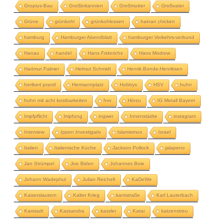
Gropius-Bau
Großbritannien
Großmutter
Großvater
Grüne
grünkohl
grünkohlessen
hainan chicken
hamburg
Hamburger Abendblatt
hamburger Verkehrs-verbund
Hanau
handel
Hans Friderichs
Hans Modrow
Hartmut Palmer
Helmut Schmidt
Henrik Bonde-Henriksen
heribert prantl
Hermannplatz
Hobbys
HSV
huhn
huhn mit acht kostbarkeiten
hvv
Hörzu
IG Metall Bayern
Impfpflicht
Impfung
ingwer
Innenstädte
instagram
Interview
Ippen Investigativ
Islamismus
Israel
Italien
Italienische Küche
Jackson Pollock
jalapeno
Jan Strümpel
Joe Biden
Johannes Boie
Johann Wadephul
Julian Reichelt
KaDeWe
Kaiserslautern
Kalter Krieg
kantstraße
Karl Lauterbach
Karstadt
Kassandra
kassler
Katar
katzenstreu