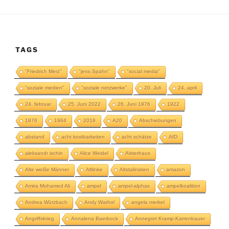
TAGS
"Friedrich Merz"
"jens Spahn"
"social media"
"soziale medien"
"soziale netzwerke"
20. Juli
24. april
24. februar
25. Juni 2022
26. Juni 1976
1922
1976
1984
2019
A20
Abschiebungen
abstand
acht kostbarkeiten
acht schätze
AfD
aleksandr ischin
Alice Weidel
Alsterhaus
Alte weiße Männer
Altlinke
Altstalinisten
amazon
Amira Mohamed Ali
ampel
ampel-alphas
ampelkoalition
Andrea Würzbach
Andy Warhol
angela merkel
Angriffskrieg
Annalena Baerbock
Annegret Kramp-Karrenbauer