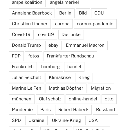
ampelkoalition
angela merkel
Annalena Baerbock
Berlin
Bild
CDU
Christian Lindner
corona
corona-pandemie
Covid-19
covid19
Die Linke
Donald Trump
ebay
Emmanuel Macron
FDP
fotos
Frankfurter Rundschau
Frankreich
hamburg
handel
Julian Reichelt
Klimakrise
Krieg
Marine Le Pen
Mathias Döpfner
Migration
münchen
Olaf scholz
online-handel
otto
Pandemie
Paris
Robert Habeck
Russland
SPD
Ukraine
Ukraine-Krieg
USA