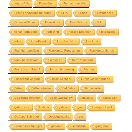
fergus falls
Fernsehen
Fernsehturm Kiel
Feste Fehmarnbeltquerung
FFP2
Fiktion
Filmbranche
Financial Times
Finanzkrise
First Nations
flickr
florian teuteberg
fortschritt
Fossile Energien
fotogalerie
fotos
Four-Projekt
Four Frankfurt
Frankfurt
Frankfurt am Main
Frankfurter Rundschau
Frankfurter Schule
frank hasselmann
Frankreich
franz ferdinand
Franz Josef Strauß
franz müntefering
Frieden
Friedensbewegung
Friede Springer
Funke Mediengruppe
Füller
Füllfederhalter
Fünf Jahre
fünfte welle
Gabelstaplerfahrer
Gaito Gasdanow
galaxus
galaxus.ch
galaxus.de
Galeria
galerie
gas
George Orwell
Gerhard Schröder
Gesichtsmaske
gin
Ginnheimer Spargel
gintonic
Golfurlaub
gong bao