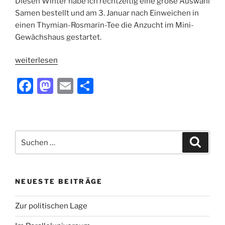
Diesen Winter habe ich rechtzeitig eine große Auswahl
Samen bestellt und am 3. Januar nach Einweichen in
einen Thymian-Rosmarin-Tee die Anzucht im Mini-
Gewächshaus gestartet.
„Ich
weiterlesen
baue
F
M
E
T
Chilis
an“
a
a
m
ei
c
st
ai
le
e
o
l
n
Suchen
Suche
b
d
nach:
o
o
o
n
NEUESTE BEITRÄGE
k
Zur politischen Lage