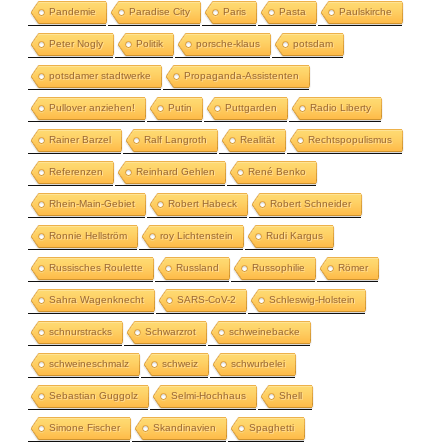
Pandemie
Paradise City
Paris
Pasta
Paulskirche
Peter Nogly
Politik
porsche-klaus
potsdam
potsdamer stadtwerke
Propaganda-Assistenten
Pullover anziehen!
Putin
Puttgarden
Radio Liberty
Rainer Barzel
Ralf Langroth
Realität
Rechtspopulismus
Referenzen
Reinhard Gehlen
René Benko
Rhein-Main-Gebiet
Robert Habeck
Robert Schneider
Ronnie Hellström
roy Lichtenstein
Rudi Kargus
Russisches Roulette
Russland
Russophilie
Römer
Sahra Wagenknecht
SARS-CoV-2
Schleswig-Holstein
schnurstracks
Schwarzrot
schweinebacke
schweineschmalz
schweiz
schwurbelei
Sebastian Guggolz
Selmi-Hochhaus
Shell
Simone Fischer
Skandinavien
Spaghetti