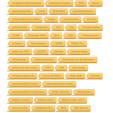
Spaghetti all'Amatriciana
Spanische Grippe
SPD
Speck
spiegel-skandal
stadt
Stalinallee
standwithukraine
Steiner-Wienand-Affäre
Syrien
Säbelrasseln
technik
teilshutdown
Tempolimit
TGV
thai
Thomas Düffert
Thriller
Thüringer Wald
tiere
Tinte
Toilettenpapier
Tomaten
Toni Hofreiter
TWSBI
TWSBI Eco
twsbi vac 700r
UdSSR
Ukraine
Ukraine-Krieg
Ukrainekrise
Ultra-Klumpstreu
Universität der Bundeswehr
Ursula von der Leyen
USA
VAE
Venezuela
Verfassungsschutz
Verrat am Rhein
vierte welle
vietnam
vietnamesische küche
vietnamesisches essen
vietnamesisches restaurant
Volker Wissing
Waldstadion
Walther Scheel
Weihnachten
Weihnachten 2021
weil am rhein
Wellenbrecher
Welt
Willy Brandt