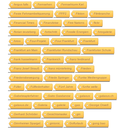
fergus falls
Fernsehen
Fernsehturm Kiel
Feste Fehmarnbeltquerung
FFP2
Fiktion
Filmbranche
Financial Times
Finanzkrise
First Nations
flickr
florian teuteberg
fortschritt
Fossile Energien
fotogalerie
fotos
Four-Projekt
Four Frankfurt
Frankfurt
Frankfurt am Main
Frankfurter Rundschau
Frankfurter Schule
frank hasselmann
Frankreich
franz ferdinand
Franz Josef Strauß
franz müntefering
Frieden
Friedensbewegung
Friede Springer
Funke Mediengruppe
Füller
Füllfederhalter
Fünf Jahre
fünfte welle
Gabelstaplerfahrer
Gaito Gasdanow
galaxus
galaxus.ch
galaxus.de
Galeria
galerie
gas
George Orwell
Gerhard Schröder
Gesichtsmaske
gin
Ginnheimer Spargel
gintonic
Golfurlaub
gong bao