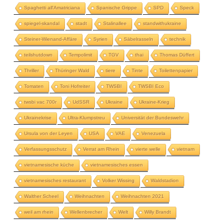
Spaghetti all'Amatriciana
Spanische Grippe
SPD
Speck
spiegel-skandal
stadt
Stalinallee
standwithukraine
Steiner-Wienand-Affäre
Syrien
Säbelrasseln
technik
teilshutdown
Tempolimit
TGV
thai
Thomas Düffert
Thriller
Thüringer Wald
tiere
Tinte
Toilettenpapier
Tomaten
Toni Hofreiter
TWSBI
TWSBI Eco
twsbi vac 700r
UdSSR
Ukraine
Ukraine-Krieg
Ukrainekrise
Ultra-Klumpstreu
Universität der Bundeswehr
Ursula von der Leyen
USA
VAE
Venezuela
Verfassungsschutz
Verrat am Rhein
vierte welle
vietnam
vietnamesische küche
vietnamesisches essen
vietnamesisches restaurant
Volker Wissing
Waldstadion
Walther Scheel
Weihnachten
Weihnachten 2021
weil am rhein
Wellenbrecher
Welt
Willy Brandt