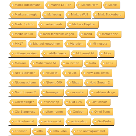
marco buschmann
Marine Le Pen
Marion Horn
Marke
Markenstrategie
Marketing
Markus Wolf
Mark Zuckerberg
Martin Schulz
maskendeals
Mathias Döpfner
media saturn
mehr fortschritt wagen
menü
metaebene
MH17
Michael kretschmer
Migration
Minnesota
mittlerer westen
mobilfunknetz
Mohamed Ali
Moor
Moskau
Muhammad Ali
münchen
Nato
natur
Neo-Stalinsten
Neukölln
Neuss
New York Times
Niedersachsen
Nikon d600
Nizza
Nord Stream 2
North Stream 2
Norwegen
november
nutzlose dinge
Oberpollinger
offlineshop
Olaf Lies
Olaf scholz
Ole Bjørnmose
oliver herren
Omikron
Omni-Turm
online-handel
online-markt
online-shop
Ost-Berlin
ottensen
otto
Otto John
otto normaljournalist