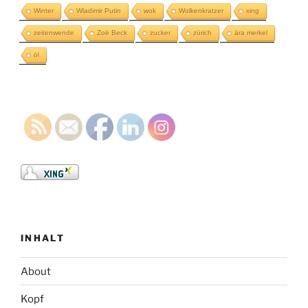
Winter
Wladimir Putin
wok
Wolkenkratzer
xing
zeitenwende
Zoë Beck
zucker
zürich
ära merkel
öl
INHALT
About
Kopf