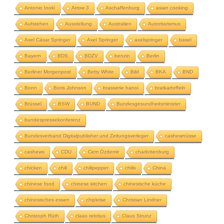
Antonio Inoki
Arrow 3
Aschaffenburg
asian cooking
Aufstehen
Ausstellung
Australien
Autoritarismus
Axel Cäsar Springer
Axel Springer
axelspringer
basel
Bayern
BDS
BDZV
benzin
Berlin
Berliner Morgenpost
Betty White
Bild
BKA
BND
Bonn
Boris Johnson
brasserie hanoi
bratkartoffeln
Brüssel
BSW
BUND
Bundesgesundheitsminister
bundespressekonferenz
Bundesverband Digitalpublisher und Zeitungsverleger
cashewnüsse
cashews
CDU
Cem Özdemir
charlottenburg
chicken
chili
chilipepper
chilis
China
chinese food
chinese kitchen
chinesische küche
chinesisches essen
chipkrise
Christian Lindner
Christoph Rüth
claas relotius
Claus Strunz