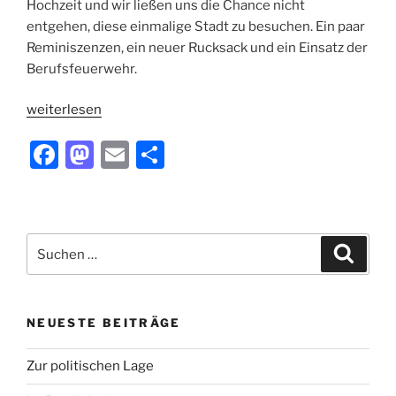
Hochzeit und wir ließen uns die Chance nicht
entgehen, diese einmalige Stadt zu besuchen. Ein paar
Reminiszenzen, ein neuer Rucksack und ein Einsatz der
Berufsfeuerwehr.
„Wie
weiterlesen
die
F
M
E
T
Frankfurter
Feuerwehr
a
a
m
ei
meine
c
st
ai
le
Frau
e
o
l
n
rettete“
Suchen
Suche
b
d
nach:
o
o
o
n
NEUESTE BEITRÄGE
k
Zur politischen Lage