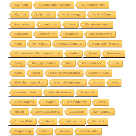
Kaufhaus
Kaufhausbrandstiftung
Kaufhauskonzern
Kaufhof
keith haring
Kevin Keegan
Kevin Kühnert
kino im kopf
Klaus Ernst
Klima
Klimakatastrophe
Klimakrise
klimaschutz
knoblauch
koalitionsvertrag
kohle
kohlwürste
Konrad Adenauer
Konstantin Tsetsos
Konstruktives Misstrauensvotum
krefeld
Kreml
Kreuzberg
Krieg
Kriegsgeneration
Krim
Krim-Annexion
Krimi
Krise
krisen
krisen-kommunikation
Kristina Dunz
Kritische Infrastruktur
Kulturelle Aneignung
Kunst
kyjiw
Küstenautobahn
ladeinfrastruktur
ladesäule
Lars Klingbeil
Leugner
Lieferengpässe
Limes
linkedin
Linksradikalismus
Lockdown
Londongrad
Lothar Wieler
Lübeck
madame ngo
Madsack
Magdeburg
makro
Malerei
marcel dobler