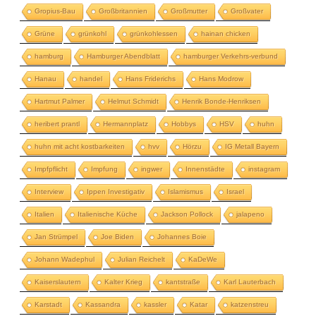
Gropius-Bau
Großbritannien
Großmutter
Großvater
Grüne
grünkohl
grünkohlessen
hainan chicken
hamburg
Hamburger Abendblatt
hamburger Verkehrs-verbund
Hanau
handel
Hans Friderichs
Hans Modrow
Hartmut Palmer
Helmut Schmidt
Henrik Bonde-Henriksen
heribert prantl
Hermannplatz
Hobbys
HSV
huhn
huhn mit acht kostbarkeiten
hvv
Hörzu
IG Metall Bayern
Impfpflicht
Impfung
ingwer
Innenstädte
instagram
Interview
Ippen Investigativ
Islamismus
Israel
Italien
Italienische Küche
Jackson Pollock
jalapeno
Jan Strümpel
Joe Biden
Johannes Boie
Johann Wadephul
Julian Reichelt
KaDeWe
Kaiserslautern
Kalter Krieg
kantstraße
Karl Lauterbach
Karstadt
Kassandra
kassler
Katar
katzenstreu