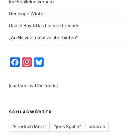
Im Paralleluniversum
Der lange Winter
Daniel Boyd: Das Lineare brechen
„An Naivität nicht zu überbieten“
F
In
Bl
a
st
u
c
a
e
[custom-twitter-feeds]
e
gr
s
b
a
k
o
m
y
SCHLAGWÖRTER
o
k
"Friedrich Merz"
"jens Spahn"
amazon