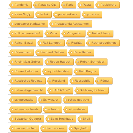
Pandemie
Paradise City
Paris
Pasta
Paulskirche
Peter Nogly
Politik
porsche-klaus
potsdam
potsdamer stadtwerke
Propaganda-Assistenten
Pullover anziehen!
Putin
Puttgarden
Radio Liberty
Rainer Barzel
Ralf Langroth
Realität
Rechtspopulismus
Referenzen
Reinhard Gehlen
René Benko
Rhein-Main-Gebiet
Robert Habeck
Robert Schneider
Ronnie Hellström
roy Lichtenstein
Rudi Kargus
Russisches Roulette
Russland
Russophilie
Römer
Sahra Wagenknecht
SARS-CoV-2
Schleswig-Holstein
schnurstracks
Schwarzrot
schweinebacke
schweineschmalz
schweiz
schwurbelei
Sebastian Guggolz
Selmi-Hochhaus
Shell
Simone Fischer
Skandinavien
Spaghetti