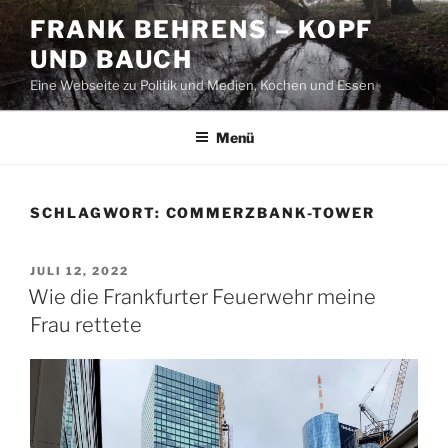
Zum
FRANK BEHRENS – KOPF
Inhalt
UND BAUCH
springen
Eine Webseite zu Politik und Medien, Kochen und Essen
Menü
SCHLAGWORT:
COMMERZBANK-TOWER
VERÖFFENTLICHT
JULI 12, 2022
AM
Wie die Frankfurter Feuerwehr meine
Frau rettete