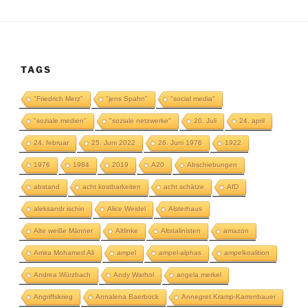
TAGS
"Friedrich Merz"
"jens Spahn"
"social media"
"soziale medien"
"soziale netzwerke"
20. Juli
24. april
24. februar
25. Juni 2022
26. Juni 1976
1922
1976
1984
2019
A20
Abschiebungen
abstand
acht kostbarkeiten
acht schätze
AfD
aleksandr ischin
Alice Weidel
Alsterhaus
Alte weiße Männer
Altlinke
Altstalinisten
amazon
Amira Mohamed Ali
ampel
ampel-alphas
ampelkoalition
Andrea Würzbach
Andy Warhol
angela merkel
Angriffskrieg
Annalena Baerbock
Annegret Kramp-Karrenbauer