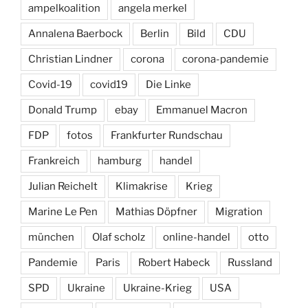
ampelkoalition
angela merkel
Annalena Baerbock
Berlin
Bild
CDU
Christian Lindner
corona
corona-pandemie
Covid-19
covid19
Die Linke
Donald Trump
ebay
Emmanuel Macron
FDP
fotos
Frankfurter Rundschau
Frankreich
hamburg
handel
Julian Reichelt
Klimakrise
Krieg
Marine Le Pen
Mathias Döpfner
Migration
münchen
Olaf scholz
online-handel
otto
Pandemie
Paris
Robert Habeck
Russland
SPD
Ukraine
Ukraine-Krieg
USA