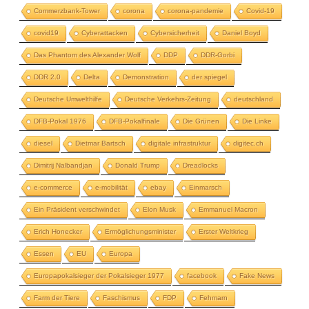
Commerzbank-Tower
corona
corona-pandemie
Covid-19
covid19
Cyberattacken
Cybersicherheit
Daniel Boyd
Das Phantom des Alexander Wolf
DDP
DDR-Gorbi
DDR 2.0
Delta
Demonstration
der spiegel
Deutsche Umwelthilfe
Deutsche Verkehrs-Zeitung
deutschland
DFB-Pokal 1976
DFB-Pokalfinale
Die Grünen
Die Linke
diesel
Dietmar Bartsch
digitale infrastruktur
digitec.ch
Dimitrij Nalbandjan
Donald Trump
Dreadlocks
e-commerce
e-mobilität
ebay
Einmarsch
Ein Präsident verschwindet
Elon Musk
Emmanuel Macron
Erich Honecker
Ermöglichungsminister
Erster Weltkrieg
Essen
EU
Europa
Europapokalsieger der Pokalsieger 1977
facebook
Fake News
Farm der Tiere
Faschismus
FDP
Fehmarn