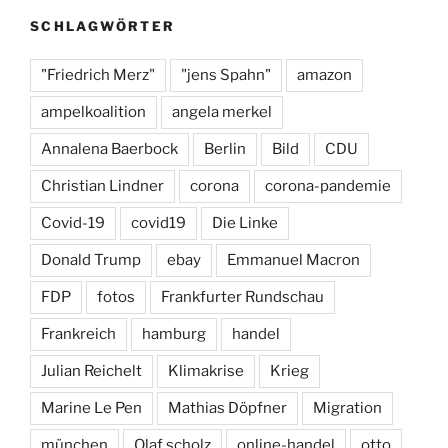
o
m
y
SCHLAGWÖRTER
o
k
"Friedrich Merz"
"jens Spahn"
amazon
ampelkoalition
angela merkel
Annalena Baerbock
Berlin
Bild
CDU
Christian Lindner
corona
corona-pandemie
Covid-19
covid19
Die Linke
Donald Trump
ebay
Emmanuel Macron
FDP
fotos
Frankfurter Rundschau
Frankreich
hamburg
handel
Julian Reichelt
Klimakrise
Krieg
Marine Le Pen
Mathias Döpfner
Migration
münchen
Olaf scholz
online-handel
otto