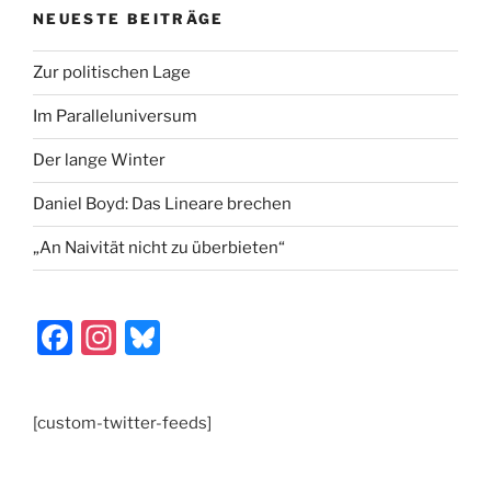
o
n
NEUESTE BEITRÄGE
k
Zur politischen Lage
Im Paralleluniversum
Der lange Winter
Daniel Boyd: Das Lineare brechen
„An Naivität nicht zu überbieten“
F
In
Bl
a
st
u
c
a
e
[custom-twitter-feeds]
e
gr
s
b
a
k