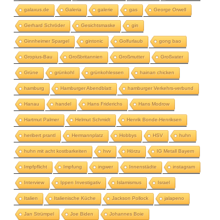
galaxus.de
Galeria
galerie
gas
George Orwell
Gerhard Schröder
Gesichtsmaske
gin
Ginnheimer Spargel
gintonic
Golfurlaub
gong bao
Gropius-Bau
Großbritannien
Großmutter
Großvater
Grüne
grünkohl
grünkohlessen
hainan chicken
hamburg
Hamburger Abendblatt
hamburger Verkehrs-verbund
Hanau
handel
Hans Friderichs
Hans Modrow
Hartmut Palmer
Helmut Schmidt
Henrik Bonde-Henriksen
heribert prantl
Hermannplatz
Hobbys
HSV
huhn
huhn mit acht kostbarkeiten
hvv
Hörzu
IG Metall Bayern
Impfpflicht
Impfung
ingwer
Innenstädte
instagram
Interview
Ippen Investigativ
Islamismus
Israel
Italien
Italienische Küche
Jackson Pollock
jalapeno
Jan Strümpel
Joe Biden
Johannes Boie