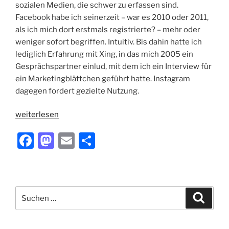
sozialen Medien, die schwer zu erfassen sind.
Facebook habe ich seinerzeit – war es 2010 oder 2011,
als ich mich dort erstmals registrierte? – mehr oder
weniger sofort begriffen. Intuitiv. Bis dahin hatte ich
lediglich Erfahrung mit Xing, in das mich 2005 ein
Gesprächspartner einlud, mit dem ich ein Interview für
ein Marketingblättchen geführt hatte. Instagram
dagegen fordert gezielte Nutzung.
„Von
weiterlesen
Instagram
F
M
E
T
und
anderen“
a
a
m
ei
c
st
ai
le
e
o
l
n
Suchen
Suche
b
d
nach:
o
o