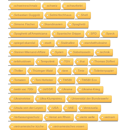
schweineschmalz
schweiz
schwurbelei
Sebastian Guggolz
Selmi-Hochhaus
Shell
Simone Fischer
Skandinavien
Spaghetti
Spaghetti all'Amatriciana
Spanische Grippe
SPD
Speck
spiegel-skandal
stadt
Stalinallee
standwithukraine
Steiner-Wienand-Affäre
Syrien
Säbelrasseln
technik
teilshutdown
Tempolimit
TGV
thai
Thomas Düffert
Thriller
Thüringer Wald
tiere
Tinte
Toilettenpapier
Tomaten
Toni Hofreiter
TWSBI
TWSBI Eco
twsbi vac 700r
UdSSR
Ukraine
Ukraine-Krieg
Ukrainekrise
Ultra-Klumpstreu
Universität der Bundeswehr
Ursula von der Leyen
USA
VAE
Venezuela
Verfassungsschutz
Verrat am Rhein
vierte welle
vietnam
vietnamesische küche
vietnamesisches essen