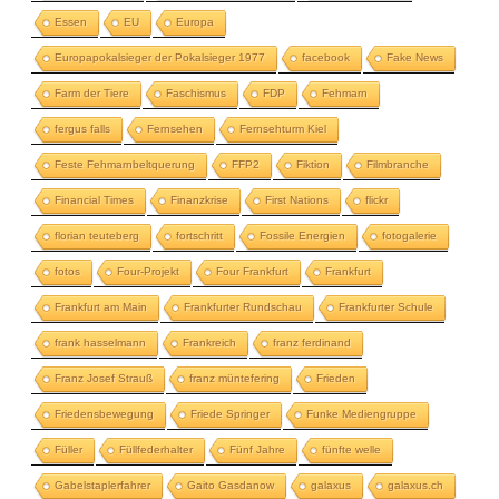
Essen
EU
Europa
Europapokalsieger der Pokalsieger 1977
facebook
Fake News
Farm der Tiere
Faschismus
FDP
Fehmarn
fergus falls
Fernsehen
Fernsehturm Kiel
Feste Fehmarnbeltquerung
FFP2
Fiktion
Filmbranche
Financial Times
Finanzkrise
First Nations
flickr
florian teuteberg
fortschritt
Fossile Energien
fotogalerie
fotos
Four-Projekt
Four Frankfurt
Frankfurt
Frankfurt am Main
Frankfurter Rundschau
Frankfurter Schule
frank hasselmann
Frankreich
franz ferdinand
Franz Josef Strauß
franz müntefering
Frieden
Friedensbewegung
Friede Springer
Funke Mediengruppe
Füller
Füllfederhalter
Fünf Jahre
fünfte welle
Gabelstaplerfahrer
Gaito Gasdanow
galaxus
galaxus.ch