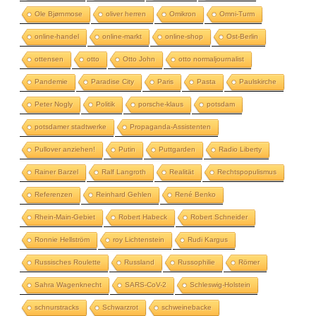
Ole Bjørnmose
oliver herren
Omikron
Omni-Turm
online-handel
online-markt
online-shop
Ost-Berlin
ottensen
otto
Otto John
otto normaljournalist
Pandemie
Paradise City
Paris
Pasta
Paulskirche
Peter Nogly
Politik
porsche-klaus
potsdam
potsdamer stadtwerke
Propaganda-Assistenten
Pullover anziehen!
Putin
Puttgarden
Radio Liberty
Rainer Barzel
Ralf Langroth
Realität
Rechtspopulismus
Referenzen
Reinhard Gehlen
René Benko
Rhein-Main-Gebiet
Robert Habeck
Robert Schneider
Ronnie Hellström
roy Lichtenstein
Rudi Kargus
Russisches Roulette
Russland
Russophilie
Römer
Sahra Wagenknecht
SARS-CoV-2
Schleswig-Holstein
schnurstracks
Schwarzrot
schweinebacke