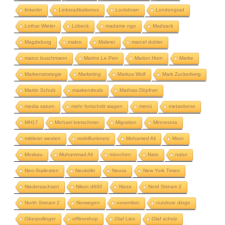
linkedin
Linksradikalismus
Lockdown
Londongrad
Lothar Wieler
Lübeck
madame ngo
Madsack
Magdeburg
makro
Malerei
marcel dobler
marco buschmann
Marine Le Pen
Marion Horn
Marke
Markenstrategie
Marketing
Markus Wolf
Mark Zuckerberg
Martin Schulz
maskendeals
Mathias Döpfner
media saturn
mehr fortschritt wagen
menü
metaebene
MH17
Michael kretschmer
Migration
Minnesota
mittlerer westen
mobilfunknetz
Mohamed Ali
Moor
Moskau
Muhammad Ali
münchen
Nato
natur
Neo-Stalinsten
Neukölln
Neuss
New York Times
Niedersachsen
Nikon d600
Nizza
Nord Stream 2
North Stream 2
Norwegen
november
nutzlose dinge
Oberpollinger
offlineshop
Olaf Lies
Olaf scholz