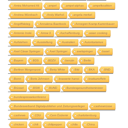
Amira Mohamed Ali
ampel
ampel-alphas
ampelkoalition
Andrea Würzbach
Andy Warhol
angela merkel
Angriffskrieg
Annalena Baerbock
Annegret Kramp-Karrenbauer
Antonio Inoki
Arrow 3
Aschaffenburg
asian cooking
Aufstehen
Ausstellung
Australien
Autoritarismus
Axel Cäsar Springer
Axel Springer
axelspringer
basel
Bayern
BDS
BDZV
benzin
Berlin
Berliner Morgenpost
Betty White
Bild
BKA
BND
Bonn
Boris Johnson
brasserie hanoi
bratkartoffeln
Brüssel
BSW
BUND
Bundesgesundheitsminister
bundespressekonferenz
Bundesverband Digitalpublisher und Zeitungsverleger
cashewnüsse
cashews
CDU
Cem Özdemir
charlottenburg
chicken
chili
chilipepper
chilis
China