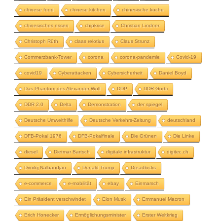
chinese food
chinese kitchen
chinesische küche
chinesisches essen
chipkrise
Christian Lindner
Christoph Rüth
claas relotius
Claus Strunz
Commerzbank-Tower
corona
corona-pandemie
Covid-19
covid19
Cyberattacken
Cybersicherheit
Daniel Boyd
Das Phantom des Alexander Wolf
DDP
DDR-Gorbi
DDR 2.0
Delta
Demonstration
der spiegel
Deutsche Umwelthilfe
Deutsche Verkehrs-Zeitung
deutschland
DFB-Pokal 1976
DFB-Pokalfinale
Die Grünen
Die Linke
diesel
Dietmar Bartsch
digitale infrastruktur
digitec.ch
Dimitrij Nalbandjan
Donald Trump
Dreadlocks
e-commerce
e-mobilität
ebay
Einmarsch
Ein Präsident verschwindet
Elon Musk
Emmanuel Macron
Erich Honecker
Ermöglichungsminister
Erster Weltkrieg