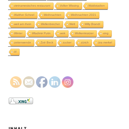
vietnamesisches restaurant
Volker Wissing
Waldstadion
Walther Scheel
Weihnachten
Weihnachten 2021
weil am rhein
Wellenbrecher
Welt
Willy Brandt
Winter
Wladimir Putin
wok
Wolkenkratzer
xing
zeitenwende
Zoë Beck
zucker
zürich
ära merkel
öl
INHALT