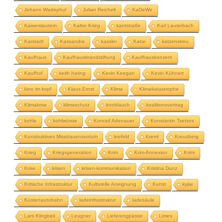
Johann Wadephul
Julian Reichelt
KaDeWe
Kaiserslautern
Kalter Krieg
kantstraße
Karl Lauterbach
Karstadt
Kassandra
kassler
Katar
katzenstreu
Kaufhaus
Kaufhausbrandstiftung
Kaufhauskonzern
Kaufhof
keith haring
Kevin Keegan
Kevin Kühnert
kino im kopf
Klaus Ernst
Klima
Klimakatastrophe
Klimakrise
klimaschutz
knoblauch
koalitionsvertrag
kohle
kohlwürste
Konrad Adenauer
Konstantin Tsetsos
Konstruktives Misstrauensvotum
krefeld
Kreml
Kreuzberg
Krieg
Kriegsgeneration
Krim
Krim-Annexion
Krimi
Krise
krisen
krisen-kommunikation
Kristina Dunz
Kritische Infrastruktur
Kulturelle Aneignung
Kunst
kyjiw
Küstenautobahn
ladeinfrastruktur
ladesäule
Lars Klingbeil
Leugner
Lieferengpässe
Limes