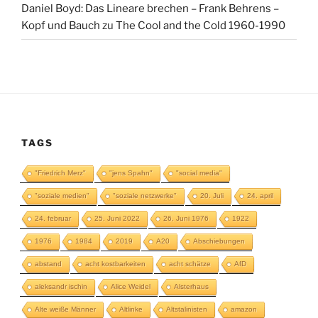
Daniel Boyd: Das Lineare brechen – Frank Behrens –
Kopf und Bauch
zu
The Cool and the Cold 1960-1990
TAGS
"Friedrich Merz"
"jens Spahn"
"social media"
"soziale medien"
"soziale netzwerke"
20. Juli
24. april
24. februar
25. Juni 2022
26. Juni 1976
1922
1976
1984
2019
A20
Abschiebungen
abstand
acht kostbarkeiten
acht schätze
AfD
aleksandr ischin
Alice Weidel
Alsterhaus
Alte weiße Männer
Altlinke
Altstalinisten
amazon