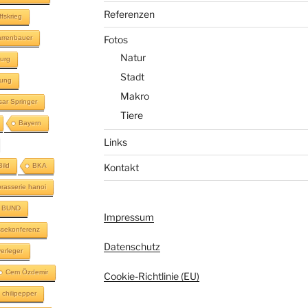
Referenzen
ffskrieg
rrenbauer
Fotos
Natur
urg
Stadt
lung
Makro
sar Springer
Tiere
Bayern
Links
Bild
BKA
Kontakt
brasserie hanoi
BUND
Impressum
sekonferenz
Datenschutz
erleger
Cem Özdemir
Cookie-Richtlinie (EU)
chilipepper