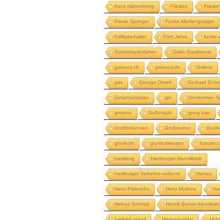
franz müntefering
Frieden
Fried
Friede Springer
Funke Mediengruppe
Füllfederhalter
Fünf Jahre
fünfte 
Gabelstaplerfahrer
Gaito Gasdanow
galaxus.ch
galaxus.de
Galeria
gas
George Orwell
Gerhard Schr
Gesichtsmaske
gin
Ginnheimer S
gintonic
Golfurlaub
gong bao
Großbritannien
Großmutter
Großv
grünkohl
grünkohlessen
hainan c
hamburg
Hamburger Abendblatt
hamburger Verkehrs-verbund
Hanau
Hans Friderichs
Hans Modrow
Ha
Helmut Schmidt
Henrik Bonde-Henrikse
heribert prantl
Hermannplatz
Hob