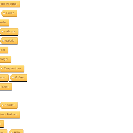
ensbewegung
Füller
welle
galaxus
galerie
öder
pargel
Gropius-Bau
ater
Grüne
hicken
handel
rtmut Palmer
n
bys
HSV