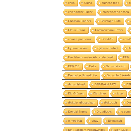
chilis
China
chinese food
c
chinesische küche
chinesisches essen
Christian Lindner
Christoph Rüth
Claus Strunz
Commerzbank-Tower
corona-pandemie
Covid-19
covid
Cyberattacken
Cybersicherheit
Da
Das Phantom des Alexander Wolf
DDP
DDR 2.0
Delta
Demonstration
Deutsche Umwelthilfe
Deutsche Verkehr
deutschland
DFB-Pokal 1976
DFB
Die Grünen
Die Linke
diesel
digitale infrastruktur
digitec.ch
Dim
Donald Trump
Dreadlocks
e-com
e-mobilität
ebay
Einmarsch
Ein Präsident verschwindet
Elon Musk