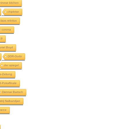
hinese kitchen
chipkrise
claas relotius
corona
19
niel Boyd
DDR-Gorbi
der spiegel
s-Zeitung
-Pokalfinale
Dietmar Bartsch
itrij Nalbandjan
merce