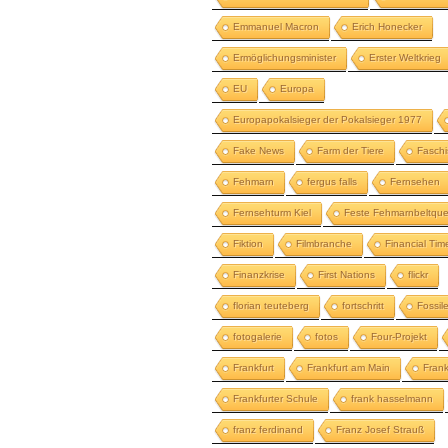
Emmanuel Macron
Erich Honecker
Ermöglichungsminister
Erster Weltkrieg
EU
Europa
Europapokalsieger der Pokalsieger 1977
Fake News
Farm der Tiere
Fasch
Fehmarn
fergus falls
Fernsehen
Fernsehturm Kiel
Feste Fehmarnbeltqu
Fiktion
Filmbranche
Financial Tim
Finanzkrise
First Nations
flickr
florian teuteberg
fortschritt
Fossil
fotogalerie
fotos
Four-Projekt
Frankfurt
Frankfurt am Main
Fran
Frankfurter Schule
frank hasselmann
franz ferdinand
Franz Josef Strauß