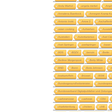
Andy Warhol
angela merkel
Angri
Annalena Baerbock
Annegret Kramp-Ka
Antonio Inoki
Arrow 3
Aschaffenb
asian cooking
Aufstehen
Ausstel
Australien
Autoritarismus
Axel Cä
Axel Springer
axelspringer
basel
BDS
BDZV
benzin
Berlin
Berliner Morgenpost
Betty White
BND
Bonn
Boris Johnson
bratkartoffeln
Brüssel
BSW
Bundesgesundheitsminister
bundespres
Bundesverband Digitalpublisher und Zeitungsv
cashewnüsse
cashews
CDU
charlottenburg
chicken
chili