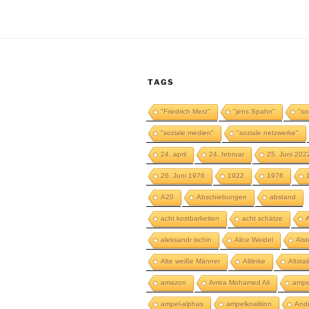
TAGS
"Friedrich Merz"
"jens Spahn"
"so
"soziale medien"
"soziale netzwerke"
24. april
24. februar
25. Juni 202
26. Juni 1976
1922
1976
A20
Abschiebungen
abstand
acht kostbarkeiten
acht schätze
aleksandr ischin
Alice Weidel
Als
Alte weiße Männer
Altlinke
Altstal
amazon
Amira Mohamed Ali
ampe
ampel-alphas
ampelkoalition
And