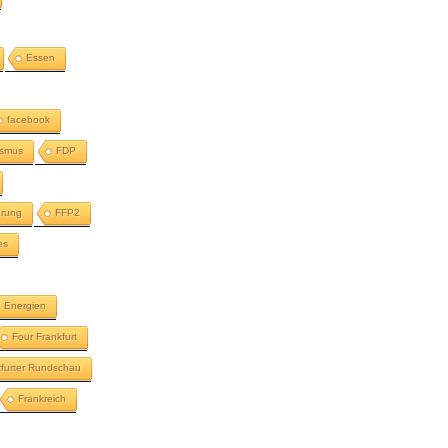
Essen
facebook
ismus
FDP
erung
FFP2
es
e Energien
Four Frankfurt
kfurter Rundschau
Frankreich