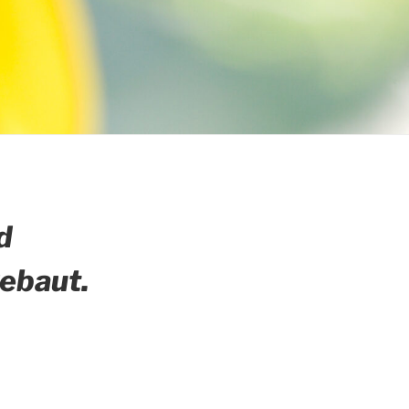
d
gebaut.