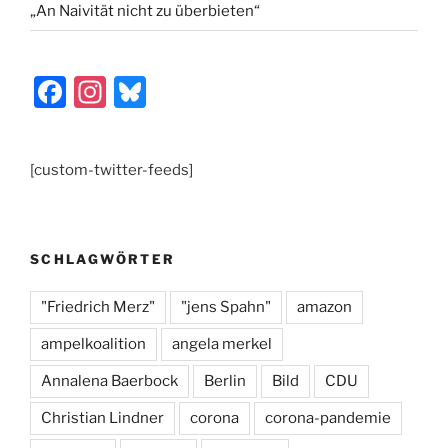
„An Naivität nicht zu überbieten“
F
In
Bl
a
st
u
c
a
e
[custom-twitter-feeds]
e
gr
s
b
a
k
o
m
y
SCHLAGWÖRTER
o
k
"Friedrich Merz"
"jens Spahn"
amazon
ampelkoalition
angela merkel
Annalena Baerbock
Berlin
Bild
CDU
Christian Lindner
corona
corona-pandemie