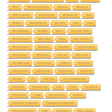
MH17
Michael kretschmer
Migration
Minnesota
mittlerer westen
mobilfunknetz
Mohamed Ali
Moor
Moskau
Muhammad Ali
münchen
Nato
natur
Neo-Stalinsten
Neukölln
Neuss
New York Times
Niedersachsen
Nikon d600
Nizza
Nord Stream 2
North Stream 2
Norwegen
november
nutzlose dinge
Oberpollinger
offlineshop
Olaf Lies
Olaf scholz
Ole Bjørnmose
oliver herren
Omikron
Omni-Turm
online-handel
online-markt
online-shop
Ost-Berlin
ottensen
otto
Otto John
otto normaljournalist
Pandemie
Paradise City
Paris
Pasta
Paulskirche
Peter Nogly
Politik
porsche-klaus
potsdam
potsdamer stadtwerke
Propaganda-Assistenten
Pullover anziehen!
Putin
Puttgarden
Radio Liberty