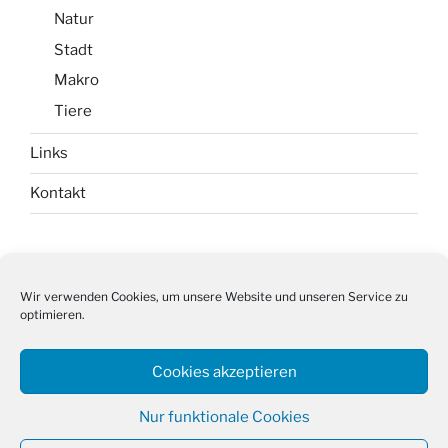
Natur
Stadt
Makro
Tiere
Links
Kontakt
Impressum
Wir verwenden Cookies, um unsere Website und unseren Service zu
optimieren.
Datenschutz
Cookie-Richtlinie (EU)
Cookies akzeptieren
Nur funktionale Cookies