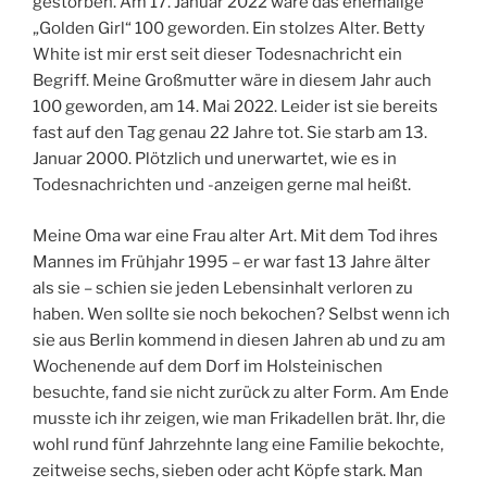
gestorben. Am 17. Januar 2022 wäre das ehemalige
„Golden Girl“ 100 geworden. Ein stolzes Alter. Betty
White ist mir erst seit dieser Todesnachricht ein
Begriff. Meine Großmutter wäre in diesem Jahr auch
100 geworden, am 14. Mai 2022. Leider ist sie bereits
fast auf den Tag genau 22 Jahre tot. Sie starb am 13.
Januar 2000. Plötzlich und unerwartet, wie es in
Todesnachrichten und -anzeigen gerne mal heißt.
Meine Oma war eine Frau alter Art. Mit dem Tod ihres
Mannes im Frühjahr 1995 – er war fast 13 Jahre älter
als sie – schien sie jeden Lebensinhalt verloren zu
haben. Wen sollte sie noch bekochen? Selbst wenn ich
sie aus Berlin kommend in diesen Jahren ab und zu am
Wochenende auf dem Dorf im Holsteinischen
besuchte, fand sie nicht zurück zu alter Form. Am Ende
musste ich ihr zeigen, wie man Frikadellen brät. Ihr, die
wohl rund fünf Jahrzehnte lang eine Familie bekochte,
zeitweise sechs, sieben oder acht Köpfe stark. Man