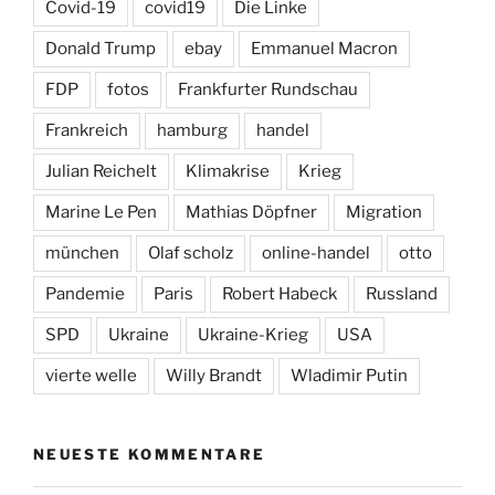
Covid-19
covid19
Die Linke
Donald Trump
ebay
Emmanuel Macron
FDP
fotos
Frankfurter Rundschau
Frankreich
hamburg
handel
Julian Reichelt
Klimakrise
Krieg
Marine Le Pen
Mathias Döpfner
Migration
münchen
Olaf scholz
online-handel
otto
Pandemie
Paris
Robert Habeck
Russland
SPD
Ukraine
Ukraine-Krieg
USA
vierte welle
Willy Brandt
Wladimir Putin
NEUESTE KOMMENTARE