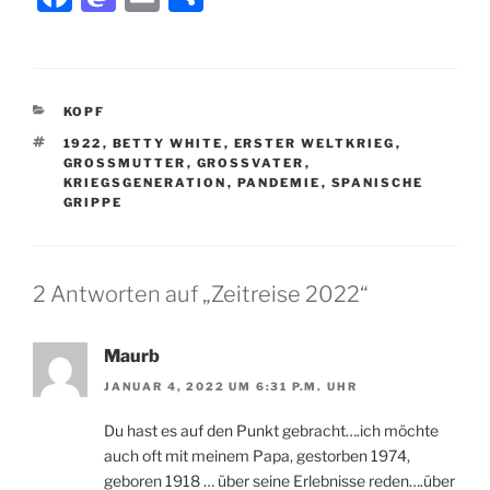
a
a
m
ei
c
st
ai
le
e
o
l
n
KATEGORIEN
KOPF
b
d
SCHLAGWÖRTER
1922
,
BETTY WHITE
,
ERSTER WELTKRIEG
,
o
o
GROSSMUTTER
,
GROSSVATER
,
KRIEGSGENERATION
,
PANDEMIE
,
SPANISCHE
o
n
GRIPPE
k
2 Antworten auf „Zeitreise 2022“
Maurb
JANUAR 4, 2022 UM 6:31 P.M. UHR
Du hast es auf den Punkt gebracht….ich möchte
auch oft mit meinem Papa, gestorben 1974,
geboren 1918 … über seine Erlebnisse reden….über