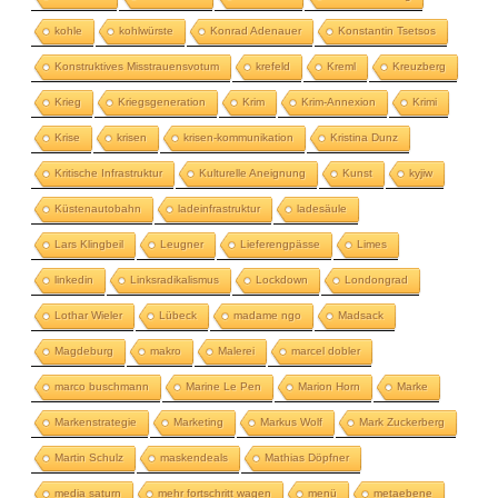
kohle
kohlwürste
Konrad Adenauer
Konstantin Tsetsos
Konstruktives Misstrauensvotum
krefeld
Kreml
Kreuzberg
Krieg
Kriegsgeneration
Krim
Krim-Annexion
Krimi
Krise
krisen
krisen-kommunikation
Kristina Dunz
Kritische Infrastruktur
Kulturelle Aneignung
Kunst
kyjiw
Küstenautobahn
ladeinfrastruktur
ladesäule
Lars Klingbeil
Leugner
Lieferengpässe
Limes
linkedin
Linksradikalismus
Lockdown
Londongrad
Lothar Wieler
Lübeck
madame ngo
Madsack
Magdeburg
makro
Malerei
marcel dobler
marco buschmann
Marine Le Pen
Marion Horn
Marke
Markenstrategie
Marketing
Markus Wolf
Mark Zuckerberg
Martin Schulz
maskendeals
Mathias Döpfner
media saturn
mehr fortschritt wagen
menü
metaebene