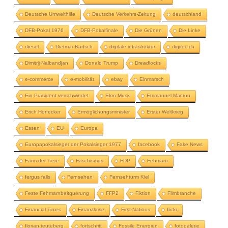
Deutsche Umwelthilfe
Deutsche Verkehrs-Zeitung
deutschland
DFB-Pokal 1976
DFB-Pokalfinale
Die Grünen
Die Linke
diesel
Dietmar Bartsch
digitale infrastruktur
digitec.ch
Dimitrij Nalbandjan
Donald Trump
Dreadlocks
e-commerce
e-mobilität
ebay
Einmarsch
Ein Präsident verschwindet
Elon Musk
Emmanuel Macron
Erich Honecker
Ermöglichungsminister
Erster Weltkrieg
Essen
EU
Europa
Europapokalsieger der Pokalsieger 1977
facebook
Fake News
Farm der Tiere
Faschismus
FDP
Fehmarn
fergus falls
Fernsehen
Fernsehturm Kiel
Feste Fehmarnbeltquerung
FFP2
Fiktion
Filmbranche
Financial Times
Finanzkrise
First Nations
flickr
florian teuteberg
fortschritt
Fossile Energien
fotogalerie