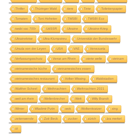
Thriller
Thüringer Wald
tiere
Tinte
Toilettenpapier
Tomaten
Toni Hofreiter
TWSBI
TWSBI Eco
twsbi vac 700r
UdSSR
Ukraine
Ukraine-Krieg
Ukrainekrise
Ultra-Klumpstreu
Universität der Bundeswehr
Ursula von der Leyen
USA
VAE
Venezuela
Verfassungsschutz
Verrat am Rhein
vierte welle
vietnam
vietnamesische küche
vietnamesisches essen
vietnamesisches restaurant
Volker Wissing
Waldstadion
Walther Scheel
Weihnachten
Weihnachten 2021
weil am rhein
Wellenbrecher
Welt
Willy Brandt
Winter
Wladimir Putin
wok
Wolkenkratzer
xing
zeitenwende
Zoë Beck
zucker
zürich
ära merkel
öl