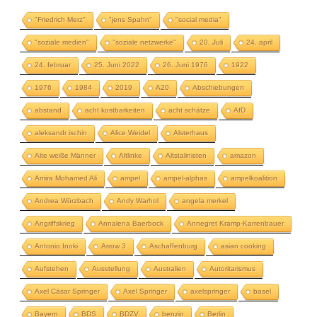
"Friedrich Merz"
"jens Spahn"
"social media"
"soziale medien"
"soziale netzwerke"
20. Juli
24. april
24. februar
25. Juni 2022
26. Juni 1976
1922
1976
1984
2019
A20
Abschiebungen
abstand
acht kostbarkeiten
acht schätze
AfD
aleksandr ischin
Alice Weidel
Alsterhaus
Alte weiße Männer
Altlinke
Altstalinisten
amazon
Amira Mohamed Ali
ampel
ampel-alphas
ampelkoalition
Andrea Würzbach
Andy Warhol
angela merkel
Angriffskrieg
Annalena Baerbock
Annegret Kramp-Karrenbauer
Antonio Inoki
Arrow 3
Aschaffenburg
asian cooking
Aufstehen
Ausstellung
Australien
Autoritarismus
Axel Cäsar Springer
Axel Springer
axelspringer
basel
Bayern
BDS
BDZV
benzin
Berlin