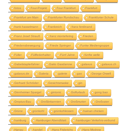
fotos
Four-Projekt
Four Frankfurt
Frankfurt
Frankfurt am Main
Frankfurter Rundschau
Frankfurter Schule
frank hasselmann
Frankreich
franz ferdinand
Franz Josef Strauß
franz müntefering
Frieden
Friedensbewegung
Friede Springer
Funke Mediengruppe
Füller
Füllfederhalter
Fünf Jahre
fünfte welle
Gabelstaplerfahrer
Gaito Gasdanow
galaxus
galaxus.ch
galaxus.de
Galeria
galerie
gas
George Orwell
Gerhard Schröder
Gesichtsmaske
gin
Ginnheimer Spargel
gintonic
Golfurlaub
gong bao
Gropius-Bau
Großbritannien
Großmutter
Großvater
Grüne
grünkohl
grünkohlessen
hainan chicken
hamburg
Hamburger Abendblatt
hamburger Verkehrs-verbund
Hanau
handel
Hans Friderichs
Hans Modrow