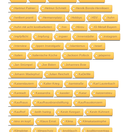
Hartmut Palmer
Helmut Schmidt
Henrik Bonde-Henriksen
heribert prantl
Hermannplatz
Hobbys
HSV
huhn
huhn mit acht kostbarkeiten
hvv
Hörzu
IG Metall Bayern
Impfpflicht
Impfung
ingwer
Innenstädte
instagram
Interview
Ippen Investigativ
Islamismus
Israel
Italien
Italienische Küche
Jackson Pollock
jalapeno
Jan Strümpel
Joe Biden
Johannes Boie
Johann Wadephul
Julian Reichelt
KaDeWe
Kaiserslautern
Kalter Krieg
kantstraße
Karl Lauterbach
Karstadt
Kassandra
kassler
Katar
katzenstreu
Kaufhaus
Kaufhausbrandstiftung
Kaufhauskonzern
Kaufhof
keith haring
Kevin Keegan
Kevin Kühnert
kino im kopf
Klaus Ernst
Klima
Klimakatastrophe
Klimakrise
klimaschutz
knoblauch
koalitionsvertrag