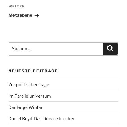
Nächster
WEITER
Beitrag
Metaebene
Suchen
Suche
nach:
NEUESTE BEITRÄGE
Zur politischen Lage
Im Paralleluniversum
Der lange Winter
Daniel Boyd: Das Lineare brechen