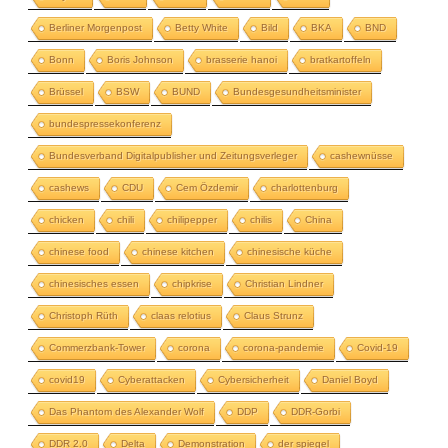
Berliner Morgenpost
Betty White
Bild
BKA
BND
Bonn
Boris Johnson
brasserie hanoi
bratkartoffeln
Brüssel
BSW
BUND
Bundesgesundheitsminister
bundespressekonferenz
Bundesverband Digitalpublisher und Zeitungsverleger
cashewnüsse
cashews
CDU
Cem Özdemir
charlottenburg
chicken
chili
chilipepper
chilis
China
chinese food
chinese kitchen
chinesische küche
chinesisches essen
chipkrise
Christian Lindner
Christoph Rüth
claas relotius
Claus Strunz
Commerzbank-Tower
corona
corona-pandemie
Covid-19
covid19
Cyberattacken
Cybersicherheit
Daniel Boyd
Das Phantom des Alexander Wolf
DDP
DDR-Gorbi
DDR 2.0
Delta
Demonstration
der spiegel