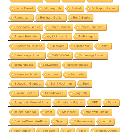
Rainer Barzel
Ralf Langroth
Realität
Rechtspopulismus
Referenzen
Reinhard Gehlen
René Benko
Rhein-Main-Gebiet
Robert Habeck
Robert Schneider
Ronnie Hellström
roy Lichtenstein
Rudi Kargus
Russisches Roulette
Russland
Russophilie
Römer
Sahra Wagenknecht
SARS-CoV-2
Schleswig-Holstein
schnurstracks
Schwarzrot
schweinebacke
schweineschmalz
schweiz
schwurbelei
Sebastian Guggolz
Selmi-Hochhaus
Shell
Simone Fischer
Skandinavien
Spaghetti
Spaghetti all'Amatriciana
Spanische Grippe
SPD
Speck
spiegel-skandal
stadt
Stalinallee
standwithukraine
Steiner-Wienand-Affäre
Syrien
Säbelrasseln
technik
teilshutdown
Tempolimit
TGV
thai
Thomas Düffert