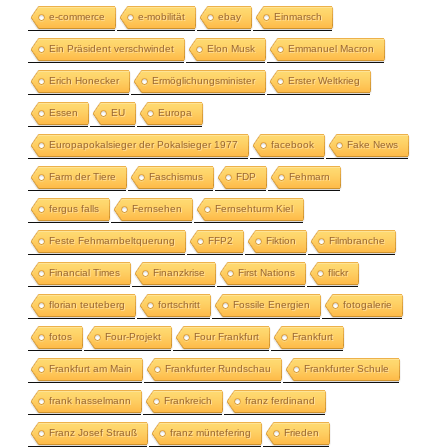
e-commerce
e-mobilität
ebay
Einmarsch
Ein Präsident verschwindet
Elon Musk
Emmanuel Macron
Erich Honecker
Ermöglichungsminister
Erster Weltkrieg
Essen
EU
Europa
Europapokalsieger der Pokalsieger 1977
facebook
Fake News
Farm der Tiere
Faschismus
FDP
Fehmarn
fergus falls
Fernsehen
Fernsehturm Kiel
Feste Fehmarnbeltquerung
FFP2
Fiktion
Filmbranche
Financial Times
Finanzkrise
First Nations
flickr
florian teuteberg
fortschritt
Fossile Energien
fotogalerie
fotos
Four-Projekt
Four Frankfurt
Frankfurt
Frankfurt am Main
Frankfurter Rundschau
Frankfurter Schule
frank hasselmann
Frankreich
franz ferdinand
Franz Josef Strauß
franz müntefering
Frieden