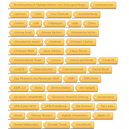
Bundesverband Digitalpublisher und Zeitungsverleger
cashewnüsse
cashews
CDU
Cem Özdemir
charlottenburg
chicken
chili
chilipepper
chilis
China
chinese food
chinese kitchen
chinesische küche
chinesisches essen
chipkrise
Christian Lindner
Christoph Rüth
claas relotius
Claus Strunz
Commerzbank-Tower
corona
corona-pandemie
Covid-19
covid19
Cyberattacken
Cybersicherheit
Daniel Boyd
Das Phantom des Alexander Wolf
DDP
DDR-Gorbi
DDR 2.0
Delta
Demonstration
der spiegel
Deutsche Umwelthilfe
Deutsche Verkehrs-Zeitung
deutschland
DFB-Pokal 1976
DFB-Pokalfinale
Die Grünen
Die Linke
diesel
Dietmar Bartsch
digitale infrastruktur
digitec.ch
Dimitrij Nalbandjan
Donald Trump
Dreadlocks