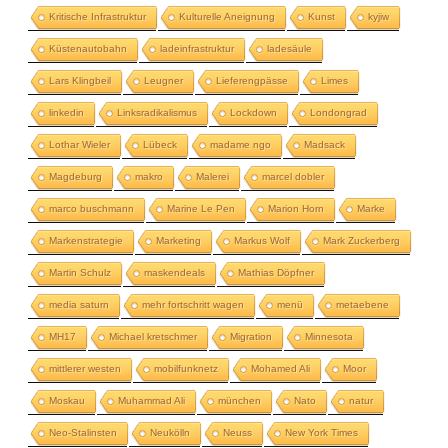
Kritische Infrastruktur
Kulturelle Aneignung
Kunst
kyjiw
Küstenautobahn
ladeinfrastruktur
ladesäule
Lars Klingbeil
Leugner
Lieferengpässe
Limes
linkedin
Linksradikalismus
Lockdown
Londongrad
Lothar Wieler
Lübeck
madame ngo
Madsack
Magdeburg
makro
Malerei
marcel dobler
marco buschmann
Marine Le Pen
Marion Horn
Marke
Markenstrategie
Marketing
Markus Wolf
Mark Zuckerberg
Martin Schulz
maskendeals
Mathias Döpfner
media saturn
mehr fortschritt wagen
menü
metaebene
MH17
Michael kretschmer
Migration
Minnesota
mittlerer westen
mobilfunknetz
Mohamed Ali
Moor
Moskau
Muhammad Ali
münchen
Nato
natur
Neo-Stalinsten
Neukölln
Neuss
New York Times