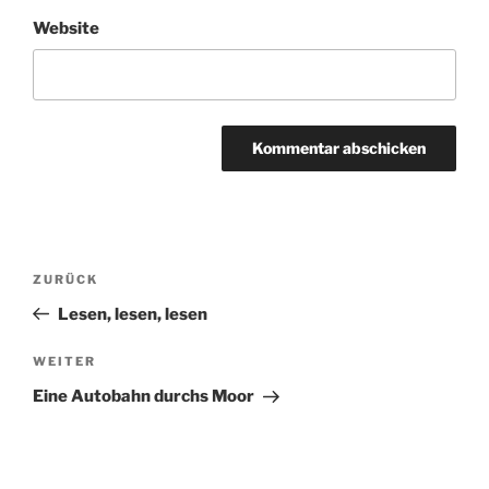
Website
Beitragsnavigation
Vorheriger
ZURÜCK
Beitrag
Lesen, lesen, lesen
Nächster
WEITER
Beitrag
Eine Autobahn durchs Moor