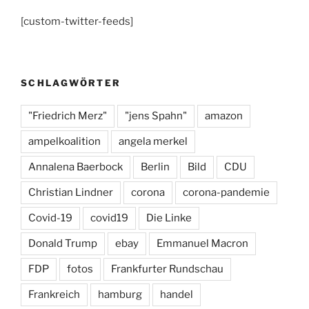
c
a
e
[custom-twitter-feeds]
e
gr
s
b
a
k
o
m
y
SCHLAGWÖRTER
o
k
"Friedrich Merz"
"jens Spahn"
amazon
ampelkoalition
angela merkel
Annalena Baerbock
Berlin
Bild
CDU
Christian Lindner
corona
corona-pandemie
Covid-19
covid19
Die Linke
Donald Trump
ebay
Emmanuel Macron
FDP
fotos
Frankfurter Rundschau
Frankreich
hamburg
handel