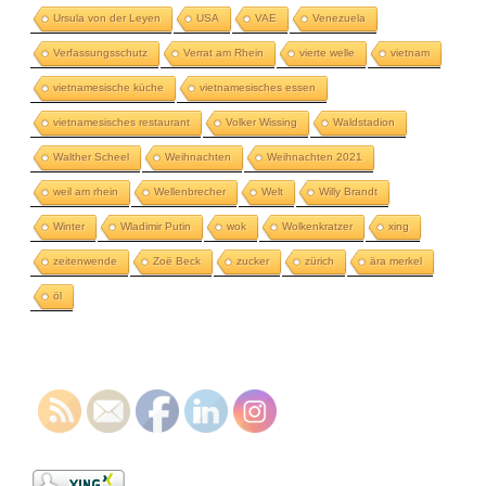
Ursula von der Leyen
USA
VAE
Venezuela
Verfassungsschutz
Verrat am Rhein
vierte welle
vietnam
vietnamesische küche
vietnamesisches essen
vietnamesisches restaurant
Volker Wissing
Waldstadion
Walther Scheel
Weihnachten
Weihnachten 2021
weil am rhein
Wellenbrecher
Welt
Willy Brandt
Winter
Wladimir Putin
wok
Wolkenkratzer
xing
zeitenwende
Zoë Beck
zucker
zürich
ära merkel
öl