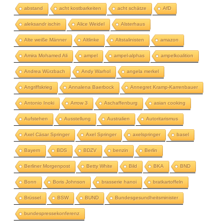
abstand
acht kostbarkeiten
acht schätze
AfD
aleksandr ischin
Alice Weidel
Alsterhaus
Alte weiße Männer
Altlinke
Altstalinisten
amazon
Amira Mohamed Ali
ampel
ampel-alphas
ampelkoalition
Andrea Würzbach
Andy Warhol
angela merkel
Angriffskrieg
Annalena Baerbock
Annegret Kramp-Karrenbauer
Antonio Inoki
Arrow 3
Aschaffenburg
asian cooking
Aufstehen
Ausstellung
Australien
Autoritarismus
Axel Cäsar Springer
Axel Springer
axelspringer
basel
Bayern
BDS
BDZV
benzin
Berlin
Berliner Morgenpost
Betty White
Bild
BKA
BND
Bonn
Boris Johnson
brasserie hanoi
bratkartoffeln
Brüssel
BSW
BUND
Bundesgesundheitsminister
bundespressekonferenz