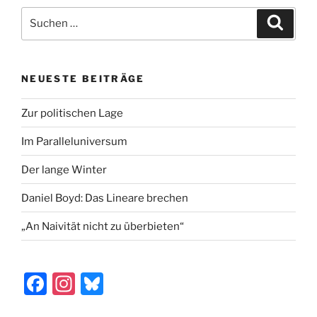
Suchen
Suche
nach:
NEUESTE BEITRÄGE
Zur politischen Lage
Im Paralleluniversum
Der lange Winter
Daniel Boyd: Das Lineare brechen
„An Naivität nicht zu überbieten“
F
In
Bl
a
st
u