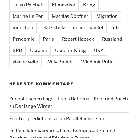
Julian Reichelt
Klimakrise
Krieg
Marine Le Pen
Mathias Döpfner
Migration
münchen
Olaf scholz
online-handel
otto
Pandemie
Paris
Robert Habeck
Russland
SPD
Ukraine
Ukraine-Krieg
USA
vierte welle
Willy Brandt
Wladimir Putin
NEUESTE KOMMENTARE
Zur politischen Lage – Frank Behrens – Kopf und Bauch
zu
Der lange Winter
Football predictions
zu
Im Paralleluniversum
Im Paralleluniversum – Frank Behrens – Kopf und