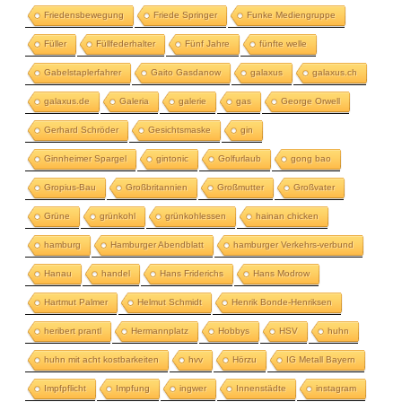
Friedensbewegung
Friede Springer
Funke Mediengruppe
Füller
Füllfederhalter
Fünf Jahre
fünfte welle
Gabelstaplerfahrer
Gaito Gasdanow
galaxus
galaxus.ch
galaxus.de
Galeria
galerie
gas
George Orwell
Gerhard Schröder
Gesichtsmaske
gin
Ginnheimer Spargel
gintonic
Golfurlaub
gong bao
Gropius-Bau
Großbritannien
Großmutter
Großvater
Grüne
grünkohl
grünkohlessen
hainan chicken
hamburg
Hamburger Abendblatt
hamburger Verkehrs-verbund
Hanau
handel
Hans Friderichs
Hans Modrow
Hartmut Palmer
Helmut Schmidt
Henrik Bonde-Henriksen
heribert prantl
Hermannplatz
Hobbys
HSV
huhn
huhn mit acht kostbarkeiten
hvv
Hörzu
IG Metall Bayern
Impfpflicht
Impfung
ingwer
Innenstädte
instagram