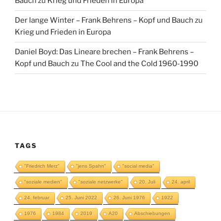
Bauch
zu
Krieg und Frieden in Europa
Der lange Winter – Frank Behrens – Kopf und Bauch
zu
Krieg und Frieden in Europa
Daniel Boyd: Das Lineare brechen – Frank Behrens –
Kopf und Bauch
zu
The Cool and the Cold 1960-1990
TAGS
"Friedrich Merz"
"jens Spahn"
"social media"
"soziale medien"
"soziale netzwerke"
20. Juli
24. april
24. februar
25. Juni 2022
26. Juni 1976
1922
1976
1984
2019
A20
Abschiebungen