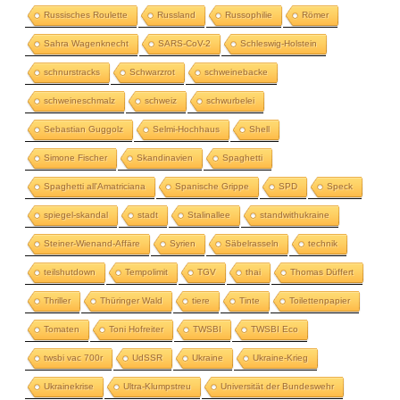
Russisches Roulette
Russland
Russophilie
Römer
Sahra Wagenknecht
SARS-CoV-2
Schleswig-Holstein
schnurstracks
Schwarzrot
schweinebacke
schweineschmalz
schweiz
schwurbelei
Sebastian Guggolz
Selmi-Hochhaus
Shell
Simone Fischer
Skandinavien
Spaghetti
Spaghetti all'Amatriciana
Spanische Grippe
SPD
Speck
spiegel-skandal
stadt
Stalinallee
standwithukraine
Steiner-Wienand-Affäre
Syrien
Säbelrasseln
technik
teilshutdown
Tempolimit
TGV
thai
Thomas Düffert
Thriller
Thüringer Wald
tiere
Tinte
Toilettenpapier
Tomaten
Toni Hofreiter
TWSBI
TWSBI Eco
twsbi vac 700r
UdSSR
Ukraine
Ukraine-Krieg
Ukrainekrise
Ultra-Klumpstreu
Universität der Bundeswehr