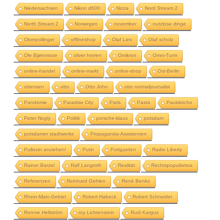
Niedersachsen
Nikon d600
Nizza
Nord Stream 2
North Stream 2
Norwegen
november
nutzlose dinge
Oberpollinger
offlineshop
Olaf Lies
Olaf scholz
Ole Bjørnmose
oliver herren
Omikron
Omni-Turm
online-handel
online-markt
online-shop
Ost-Berlin
ottensen
otto
Otto John
otto normaljournalist
Pandemie
Paradise City
Paris
Pasta
Paulskirche
Peter Nogly
Politik
porsche-klaus
potsdam
potsdamer stadtwerke
Propaganda-Assistenten
Pullover anziehen!
Putin
Puttgarden
Radio Liberty
Rainer Barzel
Ralf Langroth
Realität
Rechtspopulismus
Referenzen
Reinhard Gehlen
René Benko
Rhein-Main-Gebiet
Robert Habeck
Robert Schneider
Ronnie Hellström
roy Lichtenstein
Rudi Kargus