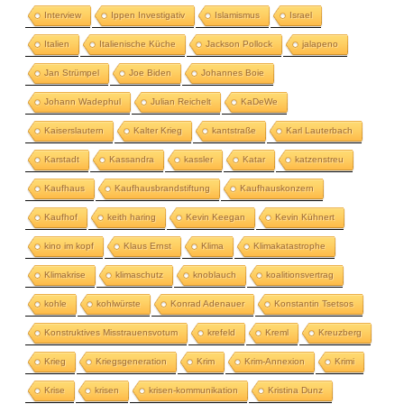
Interview
Ippen Investigativ
Islamismus
Israel
Italien
Italienische Küche
Jackson Pollock
jalapeno
Jan Strümpel
Joe Biden
Johannes Boie
Johann Wadephul
Julian Reichelt
KaDeWe
Kaiserslautern
Kalter Krieg
kantstraße
Karl Lauterbach
Karstadt
Kassandra
kassler
Katar
katzenstreu
Kaufhaus
Kaufhausbrandstiftung
Kaufhauskonzern
Kaufhof
keith haring
Kevin Keegan
Kevin Kühnert
kino im kopf
Klaus Ernst
Klima
Klimakatastrophe
Klimakrise
klimaschutz
knoblauch
koalitionsvertrag
kohle
kohlwürste
Konrad Adenauer
Konstantin Tsetsos
Konstruktives Misstrauensvotum
krefeld
Kreml
Kreuzberg
Krieg
Kriegsgeneration
Krim
Krim-Annexion
Krimi
Krise
krisen
krisen-kommunikation
Kristina Dunz