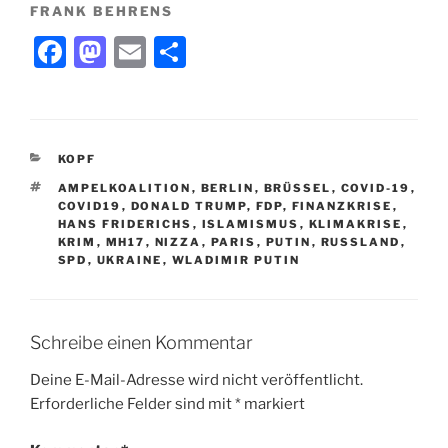
FRANK BEHRENS
F
M
E
T
a
a
m
ei
c
st
ai
le
e
o
l
n
KATEGORIEN
KOPF
b
d
SCHLAGWÖRTER
AMPELKOALITION
,
BERLIN
,
BRÜSSEL
,
COVID-19
,
o
o
COVID19
,
DONALD TRUMP
,
FDP
,
FINANZKRISE
,
HANS FRIDERICHS
,
ISLAMISMUS
,
KLIMAKRISE
,
o
n
KRIM
,
MH17
,
NIZZA
,
PARIS
,
PUTIN
,
RUSSLAND
,
SPD
,
UKRAINE
,
WLADIMIR PUTIN
k
Schreibe einen Kommentar
Deine E-Mail-Adresse wird nicht veröffentlicht.
Erforderliche Felder sind mit
*
markiert