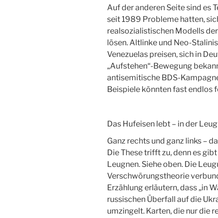
Auf der anderen Seite sind es Te
seit 1989 Probleme hatten, sic
realsozialistischen Modells de
lösen. Altlinke und Neo-Stalini
Venezuelas preisen, sich in D
„Aufstehen“-Bewegung bekannte
antisemitische BDS-Kampagne g
Beispiele könnten fast endlos 
Das Hufeisen lebt – in der Leu
Ganz rechts und ganz links – d
Die These trifft zu, denn es gi
Leugnen. Siehe oben. Die Leugu
Verschwörungstheorie verbund
Erzählung erläutern, dass „in 
russischen Überfall auf die Uk
umzingelt. Karten, die nur die r