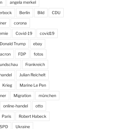
on
angela merkel
erbock
Berlin
Bild
CDU
dner
corona
emie
Covid-19
covid19
Donald Trump
ebay
acron
FDP
fotos
Rundschau
Frankreich
handel
Julian Reichelt
Krieg
Marine Le Pen
ner
Migration
münchen
online-handel
otto
Paris
Robert Habeck
SPD
Ukraine