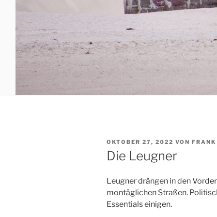
VERÖFFENTLICHT
OKTOBER 27, 2022
VON
FRANK
AM
Die Leugner
Leugner drängen in den Vorderg
montäglichen Straßen. Politisc
Essentials einigen.