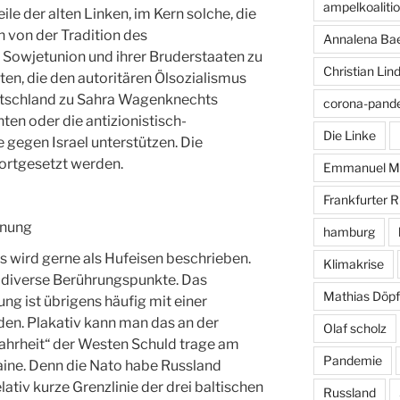
ampelkoaliti
ile der alten Linken, im Kern solche, die
h von der Tradition des
Annalena Ba
r Sowjetunion und ihrer Bruderstaaten zu
Christian Lin
sten, die den autoritären Ölsozialismus
eutschland zu Sahra Wagenknechts
corona-pand
n oder die antizionistisch-
Die Linke
egen Israel unterstützen. Die
fortgesetzt werden.
Emmanuel M
Frankfurter 
gnung
hamburg
as wird gerne als Hufeisen beschrieben.
Klimakrise
bt diverse Berührungspunkte. Das
Mathias Döpf
ng ist übrigens häufig mit einer
en. Plakativ kann man das an der
Olaf scholz
Wahrheit“ der Westen Schuld trage am
Pandemie
raine. Denn die Nato habe Russland
elativ kurze Grenzlinie der drei baltischen
Russland