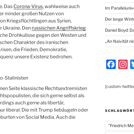
se. Das
Corona-Virus
, wahlweise auch
Im Paralleluni
er minder großen Nutzen von
Der lange Wint
n Kriegsflüchtlingen aus Syrien,
r Ukraine. Den
russischen Angriffskrieg
Daniel Boyd: D
ische Drohkulisse gegen den Westen und
„An Naivität ni
schen Charakter des iranischen
risen, die Frieden, Demokratie,
equenz unsere Existenz bedrohen.
F
I
a
s
o-Stalinisten
c
a
[custom-twitte
einen Seite klassische Rechtsextremisten
e
g
tspopulisten, die sich gerne selbst als
b
a
dings auch gerne als libertär,
o
ur liberal. Die mit Trump liebäugeln oder
SCHLAGWÖR
burten von Social Media. Auch die
o
"Friedrich Me
k