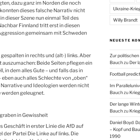
gten, dazu ganz im Norden die noch
Ukraine-Krie
onnten dieses falsche Narrativ nicht
 in dieser Szene nun einmal Teil des
Willy Brandt
chbar Finnland tritt erst in diesen
n Aggression gemeinsam mit Schweden
NEUESTE KO
gespalten in rechts und (alt-) links. Aber
Zur politische
Bauch
zu
Der l
t auszumachen: Beide Seiten pflegen ein
, in dem alles Gute – und falls das in
Football predic
– eben auch alles Schlechte von „oben“
Narrative und Ideologien werden nicht
Im Paralleluni
Bauch
zu
Krieg
e werden geleugnet.
Der lange Wint
Bauch
zu
Krieg
graben in Gewissheit
Daniel Boyd: D
 Geschäft in erster Linie die AfD auf
– Kopf und Ba
der Partei Die Linke auf links. Die
1990