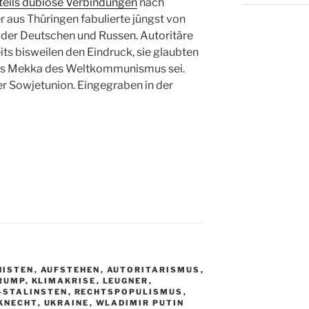
 teils dubiose Verbindungen
nach
r aus Thüringen fabulierte jüngst von
der Deutschen und Russen. Autoritäre
its bisweilen den Eindruck, sie glaubten
as Mekka des Weltkommunismus sei.
r Sowjetunion. Eingegraben in der
NISTEN
,
AUFSTEHEN
,
AUTORITARISMUS
,
RUMP
,
KLIMAKRISE
,
LEUGNER
,
-STALINSTEN
,
RECHTSPOPULISMUS
,
KNECHT
,
UKRAINE
,
WLADIMIR PUTIN