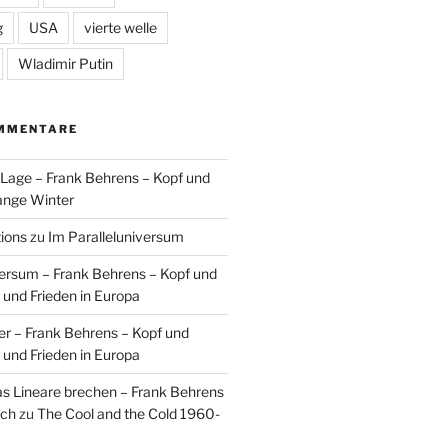
g
USA
vierte welle
Wladimir Putin
MMENTARE
n Lage – Frank Behrens – Kopf und
ange Winter
tions
zu
Im Paralleluniversum
versum – Frank Behrens – Kopf und
 und Frieden in Europa
er – Frank Behrens – Kopf und
 und Frieden in Europa
as Lineare brechen – Frank Behrens
uch
zu
The Cool and the Cold 1960-