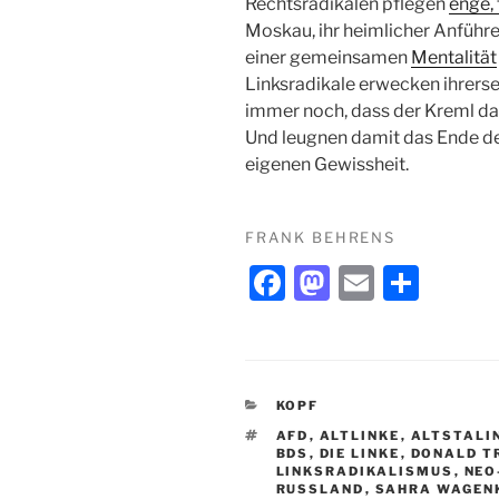
Rechtsradikalen pflegen
enge,
Moskau, ihr heimlicher Anführe
einer gemeinsamen
Mentalität
Linksradikale erwecken ihrerse
immer noch, dass der Kreml d
Und leugnen damit das Ende de
eigenen Gewissheit.
FRANK BEHRENS
F
M
E
T
a
a
m
ei
c
st
ai
le
e
o
l
n
KATEGORIEN
KOPF
b
d
SCHLAGWÖRTER
AFD
,
ALTLINKE
,
ALTSTALI
o
o
BDS
,
DIE LINKE
,
DONALD T
LINKSRADIKALISMUS
,
NEO
o
n
RUSSLAND
,
SAHRA WAGEN