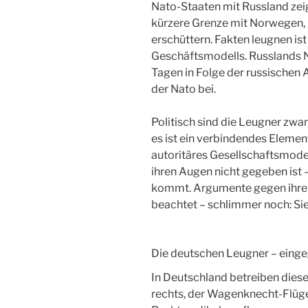
Nato-Staaten mit Russland zei
kürzere Grenze mit Norwegen, k
erschüttern. Fakten leugnen ist
Geschäftsmodells. Russlands Na
Tagen in Folge der russische
der Nato bei.
Politisch sind die Leugner zwar 
es ist ein verbindendes Elemen
autoritäres Gesellschaftsmodell
ihren Augen nicht gegeben ist 
kommt. Argumente gegen ihre 
beachtet – schlimmer noch: Si
Die deutschen Leugner – einge
In Deutschland betreiben dieses
rechts, der Wagenknecht-Flügel 