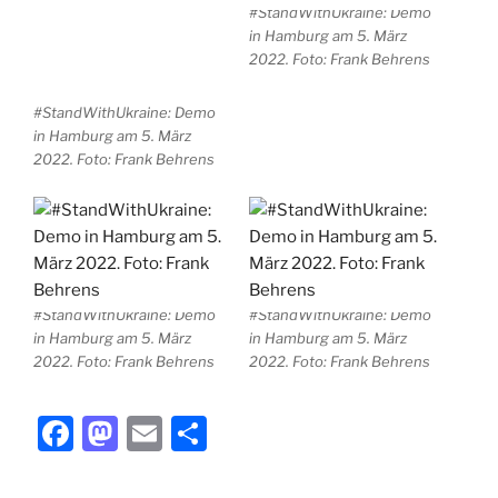
in Hamburg am 5. März
in Hamburg am 5. März
2022. Foto: Frank Behrens
2022. Foto: Frank Behrens
#StandWithUkraine: Demo
#StandWithUkraine: Demo
in Hamburg am 5. März
in Hamburg am 5. März
2022. Foto: Frank Behrens
2022. Foto: Frank Behrens
F
M
E
T
a
a
m
ei
c
st
ai
le
e
o
l
n
KATEGORIEN
BAUCH
b
d
SCHLAGWÖRTER
DEMONSTRATION
,
FRIEDEN
,
HAMBURG
,
KRIEG
,
o
o
STANDWITHUKRAINE
,
UKRAINE
,
UKRAINE-KRIEG