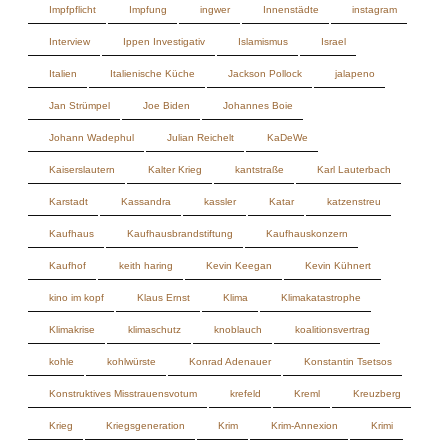
Johann Wadephul
Julian Reichelt
KaDeWe
Kaiserslautern
Kalter Krieg
kantstraße
Karl Lauterbach
Karstadt
Kassandra
kassler
Katar
katzenstreu
Kaufhaus
Kaufhausbrandstiftung
Kaufhauskonzern
Kaufhof
keith haring
Kevin Keegan
Kevin Kühnert
kino im kopf
Klaus Ernst
Klima
Klimakatastrophe
Klimakrise
klimaschutz
knoblauch
koalitionsvertrag
kohle
kohlwürste
Konrad Adenauer
Konstantin Tsetsos
Konstruktives Misstrauensvotum
krefeld
Kreml
Kreuzberg
Krieg
Kriegsgeneration
Krim
Krim-Annexion
Krimi
Krise
krisen
krisen-kommunikation
Kristina Dunz
Kritische Infrastruktur
Kulturelle Aneignung
Kunst
kyjiw
Küstenautobahn
ladeinfrastruktur
ladesäule
Lars Klingbeil
Leugner
Lieferengpässe
Limes