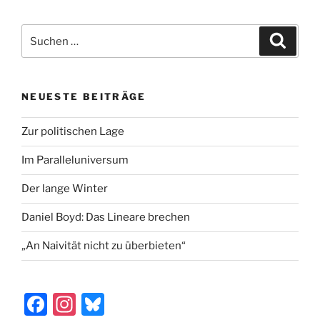
NEUESTE BEITRÄGE
Zur politischen Lage
Im Paralleluniversum
Der lange Winter
Daniel Boyd: Das Lineare brechen
„An Naivität nicht zu überbieten“
F
In
Bl
a
st
u
c
a
e
[custom-twitter-feeds]
e
gr
s
b
a
k