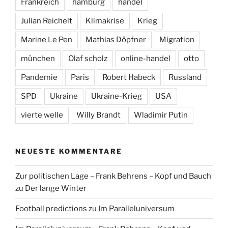
Pandemie
Paris
Robert Habeck
Russland
SPD
Ukraine
Ukraine-Krieg
USA
vierte welle
Willy Brandt
Wladimir Putin
NEUESTE KOMMENTARE
Zur politischen Lage – Frank Behrens – Kopf und Bauch
zu
Der lange Winter
Football predictions
zu
Im Paralleluniversum
Im Paralleluniversum – Frank Behrens – Kopf und
Bauch
zu
Krieg und Frieden in Europa
Der lange Winter – Frank Behrens – Kopf und Bauch
zu
Krieg und Frieden in Europa