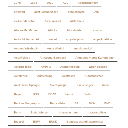
Amira Mohamed Ali
ampel
ampel-alphas
ampelkoalition
Andrea Würzbach
Andy Warhol
angela merkel
Angriffskrieg
Annalena Baerbock
Annegret Kramp-Karrenbauer
Antonio Inoki
Arrow 3
Aschaffenburg
asian cooking
Aufstehen
Ausstellung
Australien
Autoritarismus
Axel Cäsar Springer
Axel Springer
axelspringer
basel
Bayern
BDS
BDZV
benzin
Berlin
Berliner Morgenpost
Betty White
Bild
BKA
BND
Bonn
Boris Johnson
brasserie hanoi
bratkartoffeln
Brüssel
BSW
BUND
Bundesgesundheitsminister
bundespressekonferenz
Bundesverband Digitalpublisher und Zeitungsverleger
cashewnüsse
cashews
CDU
Cem Özdemir
charlottenburg
chicken
chili
chilipepper
chilis
China