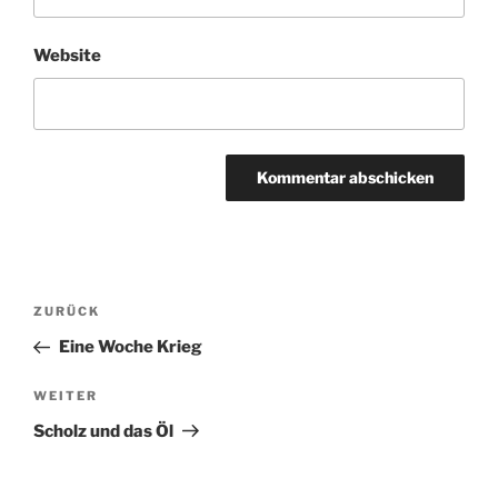
Beitragsnavigation
Vorheriger
ZURÜCK
Beitrag
Eine Woche Krieg
Nächster
WEITER
Beitrag
Scholz und das Öl
Suchen
Suche
nach: