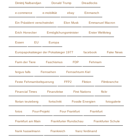
Essen
EU
Europa
Europapokalsieger der Pokalsieger 1977
facebook
Fake News
Farm der Tiere
Faschismus
FDP
Fehmarn
fergus falls
Fernsehen
Fernsehturm Kiel
Feste Fehmarnbeltquerung
FFP2
Fiktion
Filmbranche
Financial Times
Finanzkrise
First Nations
flickr
florian teuteberg
fortschritt
Fossile Energien
fotogalerie
fotos
Four-Projekt
Four Frankfurt
Frankfurt
Frankfurt am Main
Frankfurter Rundschau
Frankfurter Schule
frank hasselmann
Frankreich
franz ferdinand
Franz Josef Strauß
franz müntefering
Frieden
Friedensbewegung
Friede Springer
Funke Mediengruppe
Füller
Füllfederhalter
Fünf Jahre
fünfte welle
Gabelstaplerfahrer
Gaito Gasdanow
galaxus
galaxus.ch