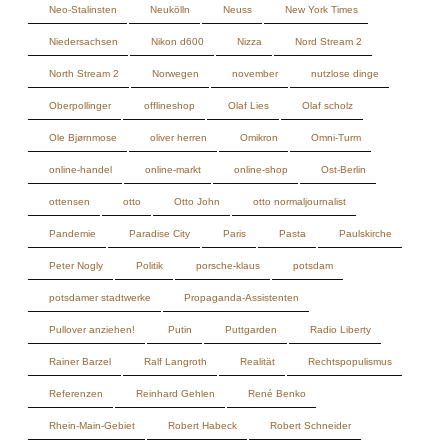
Ole Bjørnmose
oliver herren
Omikron
Omni-Turm
online-handel
online-markt
online-shop
Ost-Berlin
ottensen
otto
Otto John
otto normaljournalist
Pandemie
Paradise City
Paris
Pasta
Paulskirche
Peter Nogly
Politik
porsche-klaus
potsdam
potsdamer stadtwerke
Propaganda-Assistenten
Pullover anziehen!
Putin
Puttgarden
Radio Liberty
Rainer Barzel
Ralf Langroth
Realität
Rechtspopulismus
Referenzen
Reinhard Gehlen
René Benko
Rhein-Main-Gebiet
Robert Habeck
Robert Schneider
Ronnie Hellström
roy Lichtenstein
Rudi Kargus
Russisches Roulette
Russland
Russophilie
Römer
Sahra Wagenknecht
SARS-CoV-2
Schleswig-Holstein
schnurstracks
Schwarzrot
schweinebacke