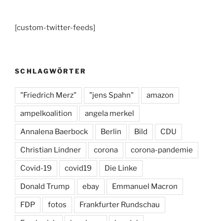
o
m
y
SCHLAGWÖRTER
o
k
"Friedrich Merz"
"jens Spahn"
amazon
ampelkoalition
angela merkel
Annalena Baerbock
Berlin
Bild
CDU
Christian Lindner
corona
corona-pandemie
Covid-19
covid19
Die Linke
Donald Trump
ebay
Emmanuel Macron
FDP
fotos
Frankfurter Rundschau
Frankreich
hamburg
handel
Julian Reichelt
Klimakrise
Krieg
Marine Le Pen
Mathias Döpfner
Migration
münchen
Olaf scholz
online-handel
otto