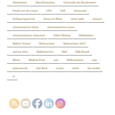
vietnamesisches restaurant
Volker Wissing
Waldstadion
Walther Scheel
Weihnachten
Weihnachten 2021
weil am rhein
Wellenbrecher
Welt
Willy Brandt
Winter
Wladimir Putin
wok
Wolkenkratzer
xing
zeitenwende
Zoë Beck
zucker
zürich
ära merkel
öl
INHALT