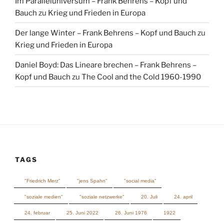
Daniel Boyd: Das Lineare brechen – Frank Behrens –
Kopf und Bauch
zu
The Cool and the Cold 1960-1990
TAGS
"Friedrich Merz"
"jens Spahn"
"social media"
"soziale medien"
"soziale netzwerke"
20. Juli
24. april
24. februar
25. Juni 2022
26. Juni 1976
1922
1976
1984
2019
A20
Abschiebungen
abstand
acht kostbarkeiten
acht schätze
AfD
aleksandr ischin
Alice Weidel
Alsterhaus
Alte weiße Männer
Altlinke
Altstalinisten
amazon