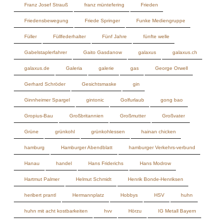
galaxus.de
Galeria
galerie
gas
George Orwell
Gerhard Schröder
Gesichtsmaske
gin
Ginnheimer Spargel
gintonic
Golfurlaub
gong bao
Gropius-Bau
Großbritannien
Großmutter
Großvater
Grüne
grünkohl
grünkohlessen
hainan chicken
hamburg
Hamburger Abendblatt
hamburger Verkehrs-verbund
Hanau
handel
Hans Friderichs
Hans Modrow
Hartmut Palmer
Helmut Schmidt
Henrik Bonde-Henriksen
heribert prantl
Hermannplatz
Hobbys
HSV
huhn
huhn mit acht kostbarkeiten
hvv
Hörzu
IG Metall Bayern
Impfpflicht
Impfung
ingwer
Innenstädte
instagram
Interview
Ippen Investigativ
Islamismus
Israel
Italien
Italienische Küche
Jackson Pollock
jalapeno
Jan Strümpel
Joe Biden
Johannes Boie