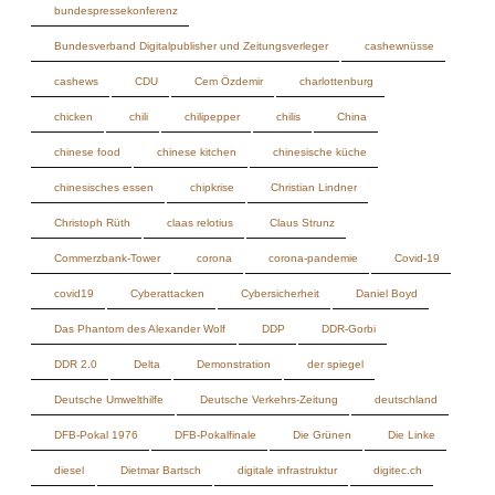
chinese food
chinese kitchen
chinesische küche
chinesisches essen
chipkrise
Christian Lindner
Christoph Rüth
claas relotius
Claus Strunz
Commerzbank-Tower
corona
corona-pandemie
Covid-19
covid19
Cyberattacken
Cybersicherheit
Daniel Boyd
Das Phantom des Alexander Wolf
DDP
DDR-Gorbi
DDR 2.0
Delta
Demonstration
der spiegel
Deutsche Umwelthilfe
Deutsche Verkehrs-Zeitung
deutschland
DFB-Pokal 1976
DFB-Pokalfinale
Die Grünen
Die Linke
diesel
Dietmar Bartsch
digitale infrastruktur
digitec.ch
Dimitrij Nalbandjan
Donald Trump
Dreadlocks
e-commerce
e-mobilität
ebay
Einmarsch
Ein Präsident verschwindet
Elon Musk
Emmanuel Macron
Erich Honecker
Ermöglichungsminister
Erster Weltkrieg