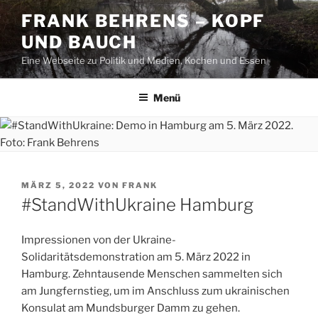
Zum
FRANK BEHRENS – KOPF
Inhalt
UND BAUCH
springen
Eine Webseite zu Politik und Medien, Kochen und Essen
Menü
VERÖFFENTLICHT
MÄRZ 5, 2022
VON
FRANK
AM
#StandWithUkraine Hamburg
Impressionen von der Ukraine-
Solidaritätsdemonstration am 5. März 2022 in
Hamburg. Zehntausende Menschen sammelten sich
am Jungfernstieg, um im Anschluss zum ukrainischen
Konsulat am Mundsburger Damm zu gehen.