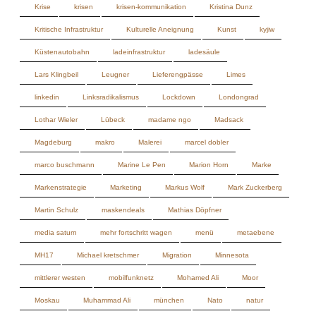
linkedin
Linksradikalismus
Lockdown
Londongrad
Lothar Wieler
Lübeck
madame ngo
Madsack
Magdeburg
makro
Malerei
marcel dobler
marco buschmann
Marine Le Pen
Marion Horn
Marke
Markenstrategie
Marketing
Markus Wolf
Mark Zuckerberg
Martin Schulz
maskendeals
Mathias Döpfner
media saturn
mehr fortschritt wagen
menü
metaebene
MH17
Michael kretschmer
Migration
Minnesota
mittlerer westen
mobilfunknetz
Mohamed Ali
Moor
Moskau
Muhammad Ali
münchen
Nato
natur
Neo-Stalinsten
Neukölln
Neuss
New York Times
Niedersachsen
Nikon d600
Nizza
Nord Stream 2
North Stream 2
Norwegen
november
nutzlose dinge
Oberpollinger
offlineshop
Olaf Lies
Olaf scholz