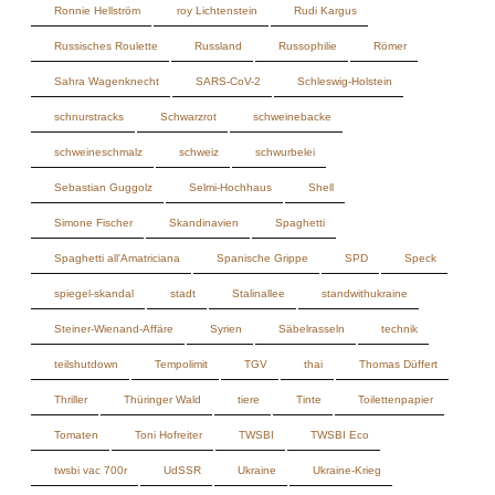
schweineschmalz
schweiz
schwurbelei
Sebastian Guggolz
Selmi-Hochhaus
Shell
Simone Fischer
Skandinavien
Spaghetti
Spaghetti all'Amatriciana
Spanische Grippe
SPD
Speck
spiegel-skandal
stadt
Stalinallee
standwithukraine
Steiner-Wienand-Affäre
Syrien
Säbelrasseln
technik
teilshutdown
Tempolimit
TGV
thai
Thomas Düffert
Thriller
Thüringer Wald
tiere
Tinte
Toilettenpapier
Tomaten
Toni Hofreiter
TWSBI
TWSBI Eco
twsbi vac 700r
UdSSR
Ukraine
Ukraine-Krieg
Ukrainekrise
Ultra-Klumpstreu
Universität der Bundeswehr
Ursula von der Leyen
USA
VAE
Venezuela
Verfassungsschutz
Verrat am Rhein
vierte welle
vietnam
vietnamesische küche
vietnamesisches essen